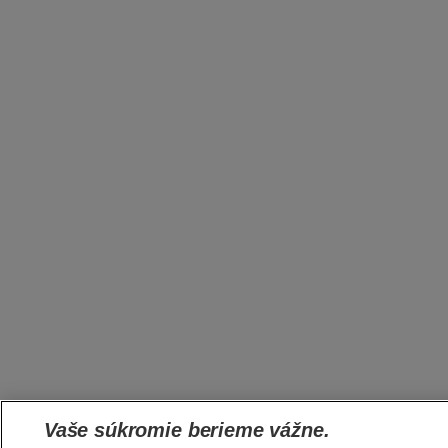
Vaše súkromie berieme vážne.