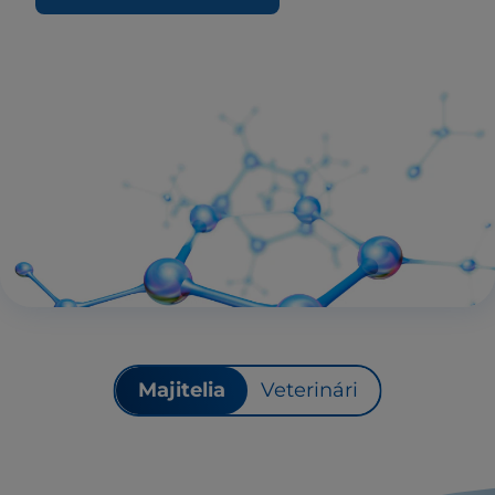
Majitelia
Veterinári