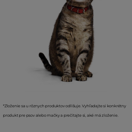
*Zloženie sa u rôznych produktov odlišuje. Vyhľadajte si konkrétny
produkt pre psov alebo mačky a prečítajte si, aké má zloženie.