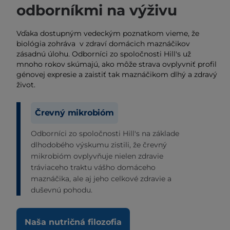
odborníkmi na výživu
Vďaka dostupným vedeckým poznatkom vieme, že
biológia zohráva v zdraví domácich maznáčikov
zásadnú úlohu. Odborníci zo spoločnosti Hill's už
mnoho rokov skúmajú, ako môže strava ovplyvniť profil
génovej expresie a zaistiť tak maznáčikom dlhý a zdravý
život.
Črevný mikrobióm
Odborníci zo spoločnosti Hill's na základe
dlhodobého výskumu zistili, že črevný
mikrobióm ovplyvňuje nielen zdravie
tráviaceho traktu vášho domáceho
maznáčika, ale aj jeho celkové zdravie a
duševnú pohodu.
Naša nutričná filozofia