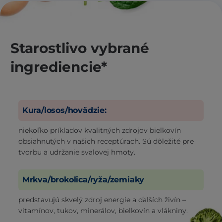
Starostlivo vybrané
ingrediencie*
Kura/losos/hovädzie:
niekoľko príkladov kvalitných zdrojov bielkovín
obsiahnutých v našich receptúrach. Sú dôležité pre
tvorbu a udržanie svalovej hmoty.
Mrkva/brokolica/ryža/zemiaky
predstavujú skvelý zdroj energie a ďalších živín –
vitamínov, tukov, minerálov, bielkovín a vlákniny.