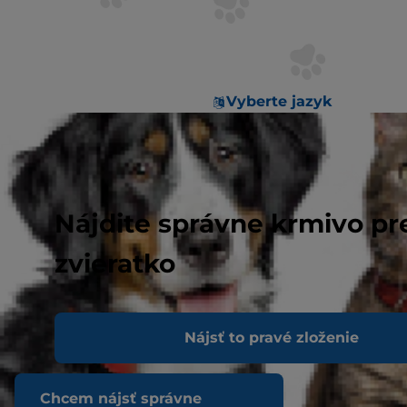
Vyberte jazyk
Nájdite správne krmivo pr
zvieratko
Nájsť to pravé zloženie
Chcem nájsť správne