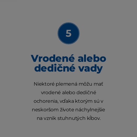
Vrodené alebo
dedičné vady
Niektoré plemená môžu mať
vrodené alebo dedičné
ochorenia, vďaka ktorým sú v
neskoršom živote náchylnejšie
na vznik stuhnutých kĺbov.