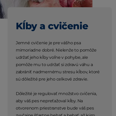
Kĺby a cvičenie
Jemné cvičenie je pre vášho psa
mimoriadne dobré. Nielenže to pomôže
udržať jeho kĺby voľne v pohybe, ale
pomôže mu to udržať si zdravú váhu a
zabrániť nadmernému stresu kĺbov, ktoré
sú dôležité pre jeho celkové zdravie.
Dôležité je regulovať množstvo cvičenia,
aby váš pes nepreťažoval kĺby. Na
otvorenom priestranstve bude váš pes
zvyčajne šťastne behať a behať, až kým