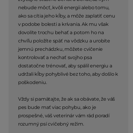
nebude môcť, kvôli energii alebo tomu,
ako sa cítia jeho kĺby, a môže zaplatiť cenu
v podobe bolesti a krívania. Ak mu však
dovolíte trochu behať a potom ho na
chvíľu položíte späť na vôdzku a urobíte
jemnú prechádzku, môžete cvičenie
kontrolovať a nechať svojho psa
dostatočne trénovať, aby spálil energiu a
udržali kĺby pohyblivé bez toho, aby došlo k
poškodeniu.
Vždy si pamätajte, že ak sa obávate, že váš
pes bude mať viac pohybu, ako je
prospešné, váš veterinár vám rád poradí
rozumný psí cvičebný režim.