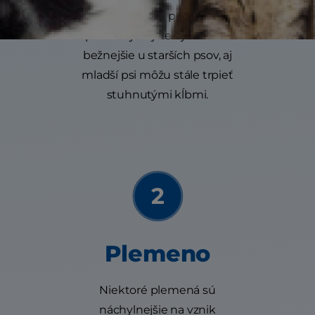
chrupavka sa postupne
opotrebuje. Aj keď je to oveľa
bežnejšie u starších psov, aj
mladší psi môžu stále trpieť
stuhnutými kĺbmi.
Plemeno
Niektoré plemená sú
náchylnejšie na vznik