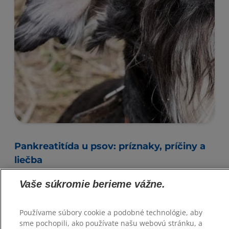
Pankreatitída u psov: príznaky, príčiny a
liečba
Preskúmajte príznaky, príčiny a možnosti liečby
Vaše súkromie berieme vážne.
pankreatitídy u psov. Zistite viac a objavte tipy
odborníkov na zdravotnú starostlivosť s Hill's Pet
SK.
Používame súbory cookie a podobné technológie, aby
sme pochopili, ako používate našu webovú stránku, a