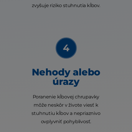
zvyšuje riziko stuhnutia kĺbov.
Nehody alebo
úrazy
Poranenie kĺbovej chrupavky
môže neskôr v živote viesť k
stuhnutiu kĺbov a nepriaznivo
ovplyvniť pohyblivosť.