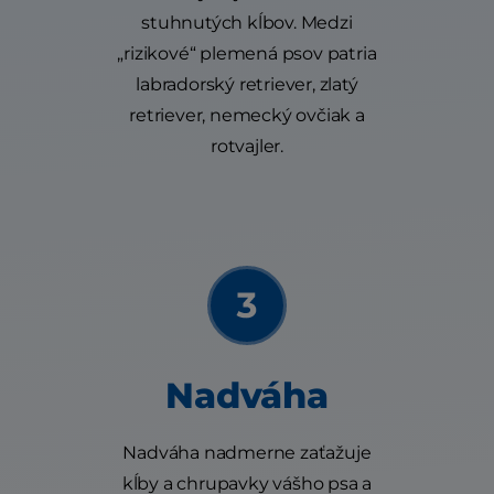
stuhnutých kĺbov. Medzi
„rizikové“ plemená psov patria
labradorský retriever, zlatý
retriever, nemecký ovčiak a
rotvajler.
Nadváha
Nadváha nadmerne zaťažuje
kĺby a chrupavky vášho psa a