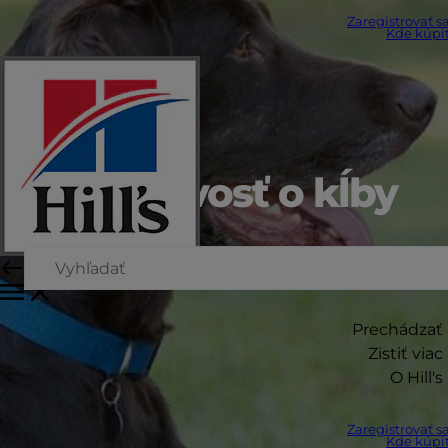
Zaregistrovať s
Kde kúpi
Starostlivosť o kĺby
u psov
Prechádzať
Zistiť viac
O Hill's
Zaregistrovať s
Kde kúpi