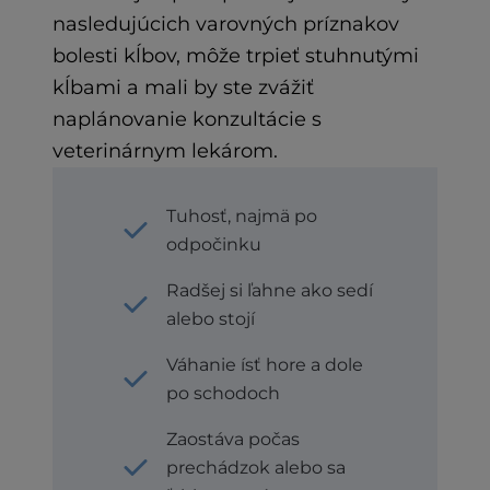
nasledujúcich varovných príznakov
bolesti kĺbov, môže trpieť stuhnutými
kĺbami a mali by ste zvážiť
naplánovanie konzultácie s
veterinárnym lekárom.
Tuhosť, najmä po
odpočinku
Radšej si ľahne ako sedí
alebo stojí
Váhanie ísť hore a dole
po schodoch
Zaostáva počas
prechádzok alebo sa