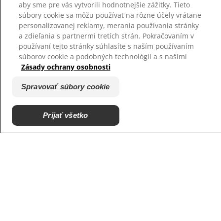
aby sme pre vás vytvorili hodnotnejšie zážitky. Tieto
súbory cookie sa môžu používať na rôzne účely vrátane
personalizovanej reklamy, merania používania stránky
a zdieľania s partnermi tretích strán. Pokračovaním v
používaní tejto stránky súhlasíte s naším používaním
súborov cookie a podobných technológií a s našimi
Zásady ochrany osobnosti
Spravovať súbory cookie
Prijať všetko
Svrab u psov: Typy, príznaky a liečba
Prečítajte si o rôznych typoch svrabu u psov, o ich