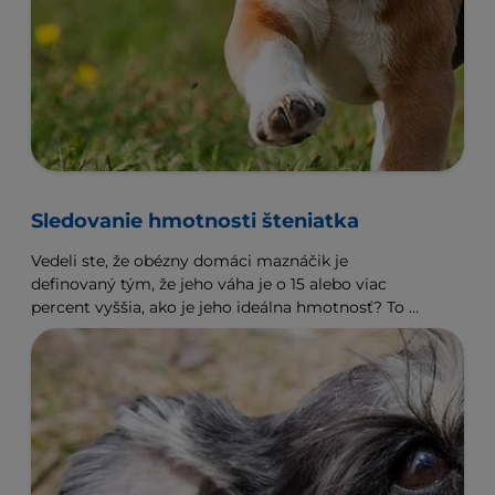
Sledovanie hmotnosti šteniatka
Vedeli ste, že obézny domáci maznáčik je
definovaný tým, že jeho váha je o 15 alebo viac
percent vyššia, ako je jeho ideálna hmotnosť? To v
prípade malého psa, ako je čivava, znamená iba
330 gramov, ale u rotvajlera ide napríklad už o
viac než 7,5 kilogramu.