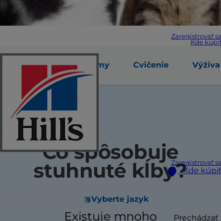
Zaregistrovať s
Kde kúpi
Časté
Symptómy
Cvičenie
Výživa
príčiny
Čo spôsobuje
stuhnuté kĺby?
Zaregistrovať s
Kde kúpi
Vyberte jazyk
Existuje mnoho
Prechádzať