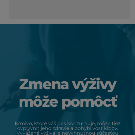
Zmena výživy
môže pomôcť
Krmivo, ktoré váš pes konzumuje, môže tiež
ovplyvniť jeho zdravie a pohyblivosť kĺbov.
Vyvážená výživa je nevyhnutnou súčasťou