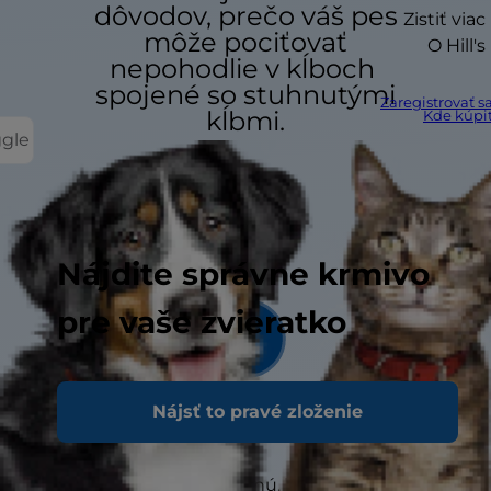
dôvodov, prečo váš pes
Zistiť viac
môže pociťovať
O Hill's
nepohodlie v kĺboch ​​
spojené so stuhnutými
Zaregistrovať s
kĺbmi.
Kde kúpi
ggle
Nájdite správne krmivo
pre vaše zvieratko
Nájsť to pravé zloženie
Vek
Ako psy starnú, kĺbová