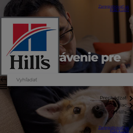
Zaregistrovať sa
Kde kúpiť
Zdravé trávenie pre
psov
Prechádzať
Zistiť viac
O Hill's
Zaregistrovať sa
Kde kúpiť