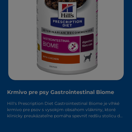
Krmivo pre psy Gastrointestinal Biome
Hill's Prescription Diet Gastrointestinal Biome je vlhké
krmivo pre psov s vysokým obsahom vlákniny, ktoré
klinicky preukázateľne pomáha spevniť redšiu stolicu do
24 hodín a znižuje riziko opakovania výskytu. Je vyrobené
s technológiou zložiek ActivBiome+, ktorá rýchlo