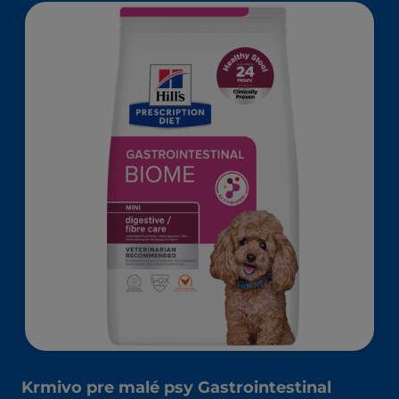
aktivuje črevný mikrobióm a pomáha zvládať komplexné
problémy tráviaceho traktu.
Krmivo pre malé psy Gastrointestinal