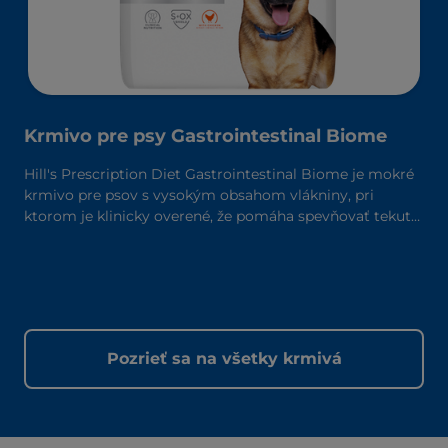
Krmivo pre psy Gastrointestinal Biome
Hill's Prescription Diet Gastrointestinal Biome je mokré
krmivo pre psov s vysokým obsahom vlákniny, pri
ktorom je klinicky overené, že pomáha spevňovať tekutú
stolicu za 24 hodín a znižuje riziko recidívy. Vyrobené s
technológiou ingrediencií ActivBiome+, ktorá rýchlo
aktivuje črevný mikrobióm a pomáha zvládať
gastrointestinálne problémy.
Pozrieť sa na všetky krmivá