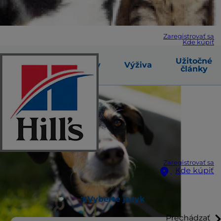
Zaregistrovať sa
Kde kúpiť
Varovné
Užitočné
Príčiny
Výživa
príznaky
články
Zaregistrovať sa
Kde kúpiť
Vyberte jazyk
Prechádzať