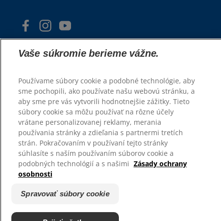
Vaše súkromie berieme vážne.
Používame súbory cookie a podobné technológie, aby
sme pochopili, ako používate našu webovú stránku, a
© 2025 Hill's Pet Nutrition, Inc.
aby sme pre vás vytvorili hodnotnejšie zážitky. Tieto
súbory cookie sa môžu používať na rôzne účely
Všetky práva vyhradené.
vrátane personalizovanej reklamy, merania
používania stránky a zdieľania s partnermi tretích
Pravidlá
Právne vyhlásenie
strán. Pokračovaním v používaní tejto stránky
Zásady ochrany osobných
Spravovať súbory cookie
súhlasíte s naším používaním súborov cookie a
údajov
podobných technológií a s našimi
Zásady ochrany
osobnosti
Spravovať súbory cookie