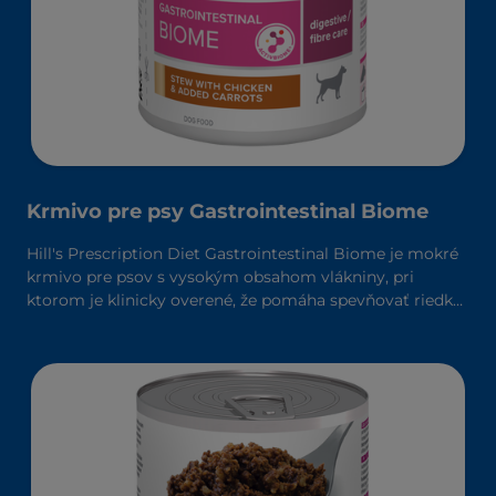
Krmivo pre psy Gastrointestinal Biome
Hill's Prescription Diet Gastrointestinal Biome je mokré
krmivo pre psov s vysokým obsahom vlákniny, pri
ktorom je klinicky overené, že pomáha spevňovať riedku
stolicu za 24 hodín a znižuje riziko recidívy. Vyrobené s
technológiou ingrediencií ActivBiome+, ktorá rýchlo
aktivuje črevný mikrobióm a pomáha zvládať
gastrointestinálne problémy.