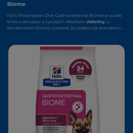
Biome
Hill’s Prescription Diet Gastrointestinal Biome je suché
krmivo pre psov s vysokým obsahom
vlákniny
, u
ktorého bolo klinicky overené, že podporuje pravidelnú
zdravú stolicu behom 24 hodín a pomáha znižovať riziko
recidívy. Obohatené o technológiu ingrediencií
ActivBiome+, ktorá rýchlo
vyživuje
črevný mikrobióm a
pomáha zvládať zložité GI problémy.