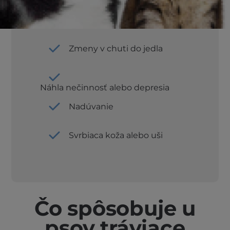
Zápcha
Zmeny v chuti do jedla
Náhla nečinnosť alebo depresia
Nadúvanie
Svrbiaca koža alebo uši
Čo spôsobuje u
psov tráviace