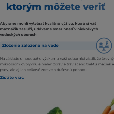
ktorým môžete veriť
Aby sme mohli vytvárať kvalitnú výživu, ktorú si váš
maznáčik zaslúži, udávame smer hneď v niekoľkých
vedeckých oboroch
Zloženie založené na vede
Na základe dlhodobého výskumu naši odborníci zistili, že črevný
mikrobióm ovplyvňuje nielen zdravie tráviaceho traktu mačiek a
psov, ale aj ich celkové zdrave a duševnú pohodu.
Zistite viac