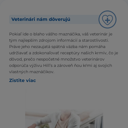
Veterinári nám dôverujú
Pokiaľ ide o blaho vášho maznáčika, váš veterinár je
tým najlepším zdrojom informácií a starostlivosti.
Práve jeho nezaujatá spätná väzba nám pomáha
udržiavať a zdokonaľovať receptúry našich krmív, čo je
dôvod, prečo nespočetné množstvo veterinárov
odporúča výživu Hill’s a zároveň ňou kŕmi aj svojich
vlastných maznáčikov.
Zistite viac