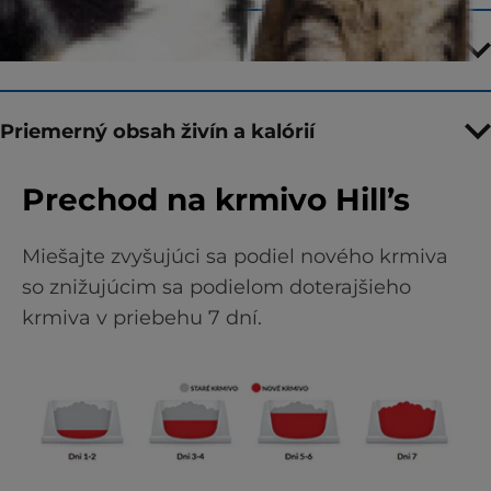
Kľúčové vlastnosti
Priemerný obsah živín a kalórií
Prechod na krmivo Hill’s
Miešajte zvyšujúci sa podiel nového krmiva
so znižujúcim sa podielom doterajšieho
krmiva v priebehu 7 dní.