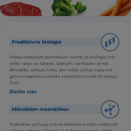
Prediktívna biológia
Vďaka vedeckým poznatkom vieme, že biológia má
veľký vplyv na zdravie. Jedným z príkladov je náš
dlhodobý výskum toho, ako môže výživa ovplyvniť
génovú expresiu zvieraťa a pomôcť mu tak žiť zdravý
život.
Zistite viac
Mikrobióm maznáčikov
Prebiotiká vyživujú črevné baktérie a môžu ovplyvniť
celkové zdravie a fyzickú aj duševnú pohodu vášho