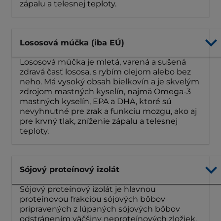
zápalu a telesnej teploty.
Lososová múčka (iba EÚ)
Lososová múčka je mletá, varená a sušená
zdravá časť lososa, s rybím olejom alebo bez
neho. Má vysoký obsah bielkovín a je skvelým
zdrojom mastných kyselín, najmä Omega-3
mastných kyselín, EPA a DHA, ktoré sú
nevyhnutné pre zrak a funkciu mozgu, ako aj
pre krvný tlak, zníženie zápalu a telesnej
teploty.
Sójový proteínový izolát
Sójový proteínový izolát je hlavnou
proteínovou frakciou sójových bôbov
pripravených z lúpaných sójových bôbov
odstránením väčšiny neproteínových zložiek.