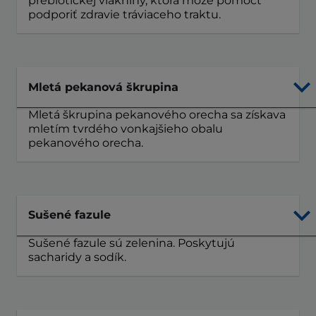
prebiotickej vlákniny, ktorá môže pomôcť
podporiť zdravie tráviaceho traktu.
Mletá pekanová škrupina
Mletá škrupina pekanového orecha sa získava
mletím tvrdého vonkajšieho obalu
pekanového orecha.
Sušené fazule
Sušené fazule sú zelenina. Poskytujú
sacharidy a sodík.