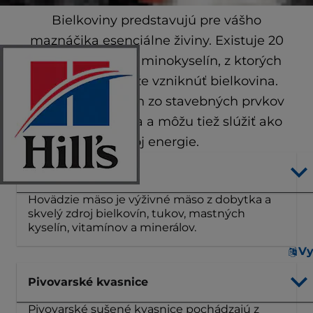
Bielkoviny predstavujú pre vášho
maznáčika esenciálne živiny. Existuje 20
rôznych druhov aminokyselín, z ktorých
kombinácie môže vzniknúť bielkovina.
Predstavujú jeden zo stavebných prvkov
telesného tkaniva a môžu tiež slúžiť ako
zdroj energie.
Hovädzie mäso
Hovädzie mäso je výživné mäso z dobytka a
skvelý zdroj bielkovín, tukov, mastných
kyselín, vitamínov a minerálov.
Vy
Pivovarské kvasnice
Pivovarské sušené kvasnice pochádzajú z