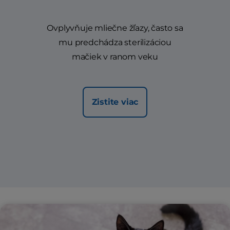
Ovplyvňuje mliečne žľazy, často sa
mu predchádza sterilizáciou
mačiek v ranom veku
Zistite viac