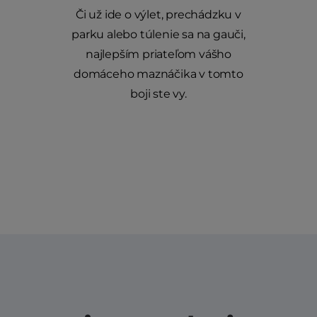
Či už ide o výlet, prechádzku v
parku alebo túlenie sa na gauči,
najlepším priateľom vášho
domáceho maznáčika v tomto
boji ste vy.