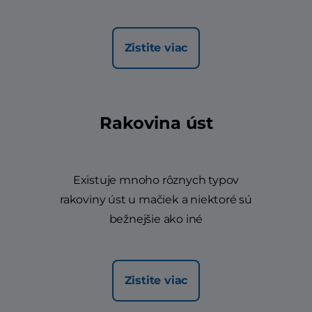
Zistite viac
Rakovina úst
Existuje mnoho rôznych typov
rakoviny úst u mačiek a niektoré sú
bežnejšie ako iné
Zistite viac