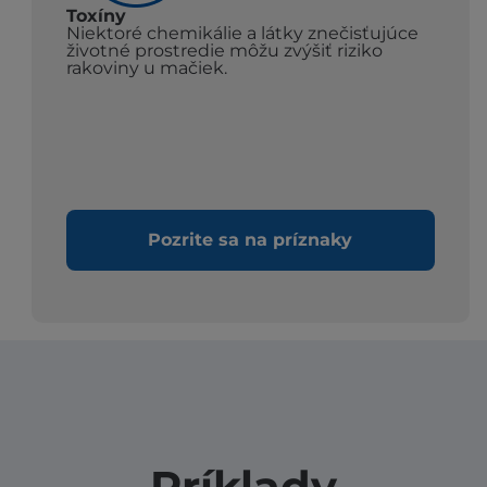
Toxíny
Niektoré chemikálie a látky znečisťujúce
životné prostredie môžu zvýšiť riziko
rakoviny u mačiek.
Pozrite sa na príznaky
Príklady