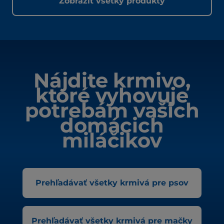
Zobraziť všetky produkty
Nájdite krmivo,
ktoré vyhovuje
potrebám vašich
domácich
miláčikov
Prehľadávať všetky krmivá pre psov
Prehľadávať všetky krmivá pre mačky