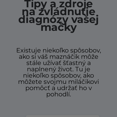
Tipy a zdroje
na zvládnutie
diagnózy vašej
mačky
Existuje niekoľko spôsobov,
ako si váš maznáčik môže
stále užívať šťastný a
naplnený život. Tu je
niekoľko spôsobov, ako
môžete svojmu miláčikovi
pomôcť a udržať ho v
pohodlí.