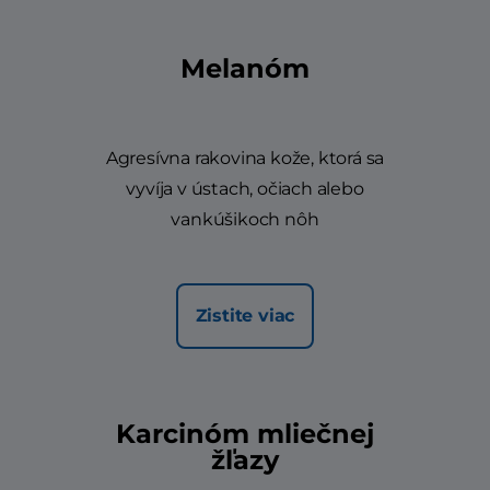
Melanóm
Agresívna rakovina kože, ktorá sa
vyvíja v ústach, očiach alebo
vankúšikoch nôh
Zistite viac
Karcinóm mliečnej
žľazy