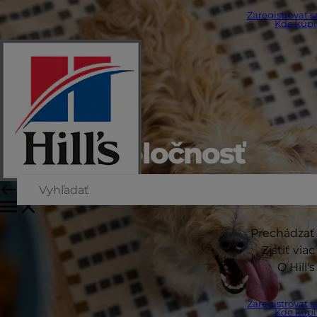
Zaregistrovať s
Kde kúpi
Naša spoločnosť
Prechádzať
Zistiť viac
O Hill's
Zaregistrovať s
Kde kúpi