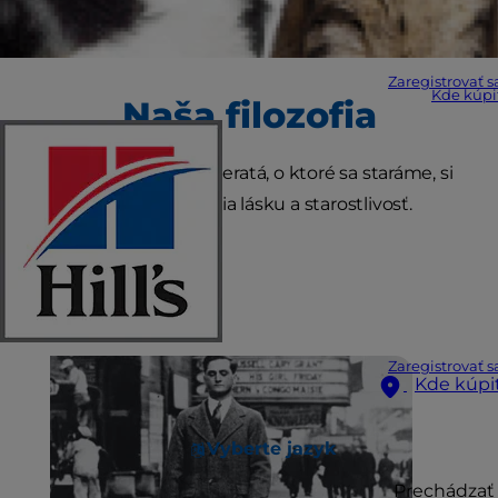
Zaregistrovať s
Kde kúpi
Naša filozofia
Veríme, že všetky zvieratá, o ktoré sa staráme, si
celý život zaslúžia lásku a starostlivosť.
Zaregistrovať s
Kde kúpi
Vyberte jazyk
Prechádzať