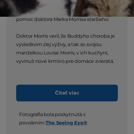
Nemecký ovčiak Buddy však trpel
zlyhaním obličiek a pán Frank požiadal o
pomoc doktora Marka Morrisa staršieho.
Doktor Morris veril, že Buddyho choroba je
výsledkom zlej výživy, a tak so svojou
manželkou Louise Morris, v ich kuchyni,
vyvinuli nové krmivo pre domáce zvieratá.
Čítať viac
Fotografia bola poskytnutá s
povolením
The Seeing Eye®