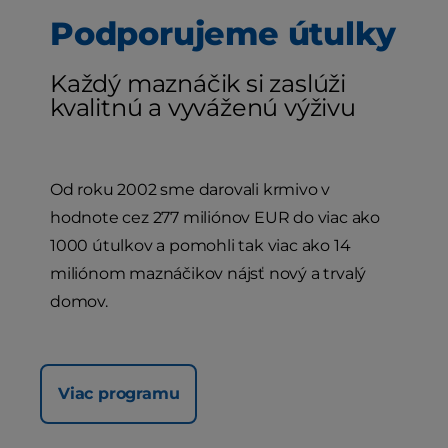
Podporujeme útulky
Každý maznáčik si zaslúži
kvalitnú a vyváženú výživu
Od roku 2002 sme darovali krmivo v
hodnote cez 277 miliónov EUR do viac ako
1000 útulkov a pomohli tak viac ako 14
miliónom maznáčikov nájsť nový a trvalý
domov.
Viac programu