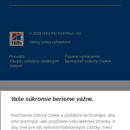
© 2025 Hill's Pet Nutrition, Inc.
Všetky práva vyhradené.
Pravidlá
Právne vyhlásenie
Zásady ochrany osobných
Spravovať súbory cookie
údajov
Vaše súkromie berieme vážne.
Používame súbory cookie a podobné technológie, aby
sme pochopili, ako používate našu webovú stránku, a
aby sme pre vás vytvorili hodnotnejšie zážitky. Tieto