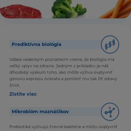
Prediktívna biológia
Vďaka vedeckým poznatkom vieme, že biológia má
veľký vplyv na zdravie. Jedným z príkladov je náš
dlhodobý výskum toho, ako môže výživa ovplyvniť
génovú expresiu zvieraťa a pomôcť mu tak žiť zdravý
život.
Zistite viac
Mikrobióm maznáčikov
Prebiotiká vyživujú črevné baktérie a môžu ovplyvniť