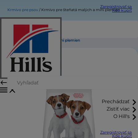
Zaregistrovať sa
Krmivo pre psov
Krmivo pre šteňatá malých a mini plemien
Kde kúpiť
Krmivo pre šteňatá malých a mini plemien
Prechádzať
Zistiť viac
O Hill's
Zaregistrovať sa
Kde kúpiť