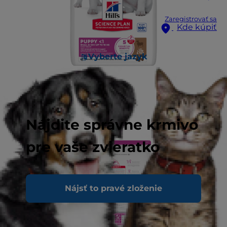
Zaregistrovať sa
Kde kúpiť
Vyberte jazyk
Nájdite správne krmivo
pre vaše zvieratko
Nájsť to pravé zloženie