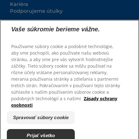
Kariéra
Podporujeme útulky
Vaše súkromie berieme vážne.
Používame súbory cookie a podobné technológie,
aby sme pochopili, ako používate našu webovú
stránku, a aby sme pre vás vytvorili hodnotnejšie
zážitky. Tieto súbory cookie sa môžu používať na
rôzne účely vrátane personalizovanej reklamy,
© 2025 Hill's Pet Nutrition, Inc.
merania používania stránky a zdieľania s partnermi
tretích strán. Pokračovaním v používaní tejto stránky
Všetky práva vyhradené.
súhlasíte s naším používaním súborov cookie a
podobných technológií a s našimi
Zásady ochrany
Pravidlá
Právne vyhlásenie
osobnosti
Zásady ochrany osobných
Spravovať súbory cookie
údajov
Spravovať súbory cookie
Prijať všetko