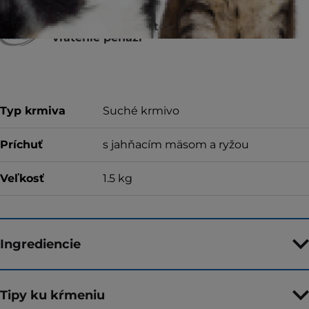
Za kvalitu, konzistenciu a chuť alebo za
vrátenie peňazí
Typ krmiva
Suché krmivo
Príchuť
s jahňacím mäsom a ryžou
Veľkosť
1.5 kg
Ingrediencie
Tipy ku kŕmeniu