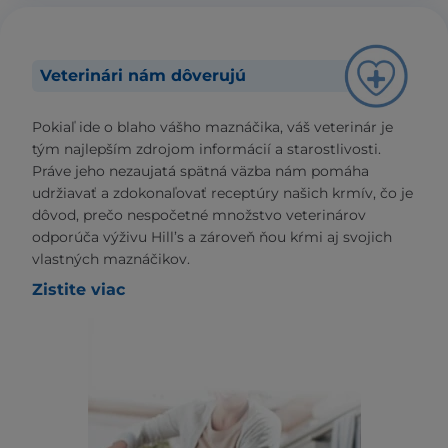
Veterinári nám dôverujú
Pokiaľ ide o blaho vášho maznáčika, váš veterinár je
tým najlepším zdrojom informácií a starostlivosti.
Práve jeho nezaujatá spätná väzba nám pomáha
udržiavať a zdokonaľovať receptúry našich krmív, čo je
dôvod, prečo nespočetné množstvo veterinárov
odporúča výživu Hill’s a zároveň ňou kŕmi aj svojich
vlastných maznáčikov.
Zistite viac