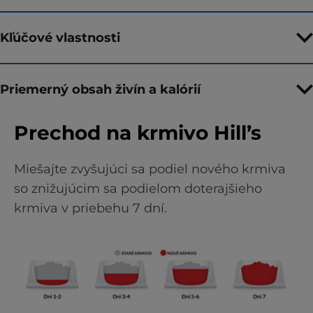
Kľúčové vlastnosti
Priemerný obsah živín a kalórií
Prechod na krmivo Hill’s
Miešajte zvyšujúci sa podiel nového krmiva
so znižujúcim sa podielom doterajšieho
krmiva v priebehu 7 dní.