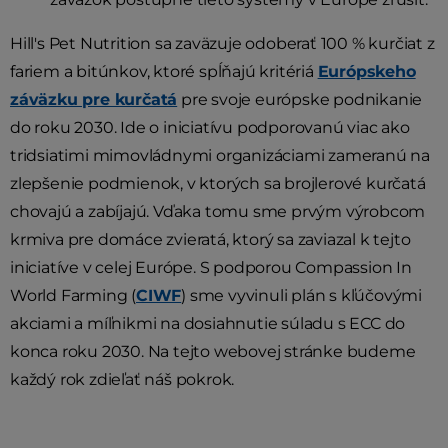
Hill's Pet Nutrition sa zaväzuje odoberať 100 % kurčiat z
fariem a bitúnkov, ktoré spĺňajú kritériá
Európskeho
záväzku pre kurčatá
pre svoje európske podnikanie
do roku 2030. Ide o iniciatívu podporovanú viac ako
tridsiatimi mimovládnymi organizáciami zameranú na
zlepšenie podmienok, v ktorých sa brojlerové kurčatá
chovajú a zabíjajú. Vďaka tomu sme prvým výrobcom
krmiva pre domáce zvieratá, ktorý sa zaviazal k tejto
iniciatíve v celej Európe. S podporou Compassion In
World Farming (
CIWF
) sme vyvinuli plán s kľúčovými
akciami a míľnikmi na dosiahnutie súladu s ECC do
konca roku 2030. Na tejto webovej stránke budeme
každý rok zdieľať náš pokrok.