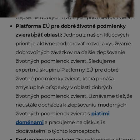
dodávateľmi, aby sme spoločne zabezpečili
zlepšenie dobrých životných podmienok zvierat.
Platforma EÚ pre dobré životné podmienky
zvierat/päť oblastí:
Jednou z našich kľúčových
priorít je aktívne podporovať rozvoj a využívanie
dobrovoľných záväzkov na ďalšie zlepšovanie
životných podmienok zvierat. Sledujeme
expertnú skupinu Platformy EÚ pre dobré
životné podmienky zvierat, ktorá prináša
zmysluplné príspevky v oblasti dobrých
životných podmienok zvierat. Uznávame tiež, že
neustále dochádza k zlepšovaniu moderných
životných podmienok zvierat s
piatimi
doménami
a pracujeme na diskusii s
dodávateľmi o týchto konceptoch.
Spolupráca v odvetvím:
Pre celý priemysel krmív