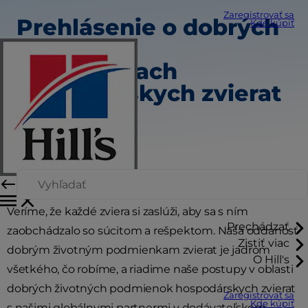
Zaregistrovať sa
Prehlásenie o dobrých
Kde kúpiť
životných
podmienkach
hospodárskych zvierat
Veríme, že každé zviera si zaslúži, aby sa s ním
Prechádzať
zaobchádzalo so súcitom a rešpektom. Naša oddanosť
Zistiť viac
dobrým životným podmienkam zvierat je jadrom
O Hill's
všetkého, čo robíme, a riadime naše postupy v oblasti
dobrých životných podmienok hospodárskych zvierat
Zaregistrovať sa
Kde kúpiť
s našimi globálnymi partnermi v dodávateľskom