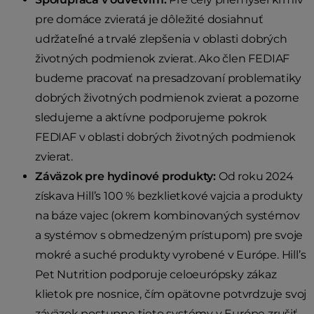
pre domáce zvieratá je dôležité dosiahnuť
udržateľné a trvalé zlepšenia v oblasti dobrých
životných podmienok zvierat. Ako člen FEDIAF
budeme pracovať na presadzovaní problematiky
dobrých životných podmienok zvierat a pozorne
sledujeme a aktívne podporujeme pokrok
FEDIAF v oblasti dobrých životných podmienok
zvierat.
Záväzok pre hydinové produkty:
Od roku 2024
získava Hill’s 100 % bezklietkové vajcia a produkty
na báze vajec (okrem kombinovaných systémov
a systémov s obmedzeným prístupom) pre svoje
mokré a suché produkty vyrobené v Európe. Hill’s
Pet Nutrition podporuje celoeurópsky zákaz
klietok pre nosnice, čím opätovne potvrdzuje svoj
záväzok postupne tieto systémy v Európe zrušiť.