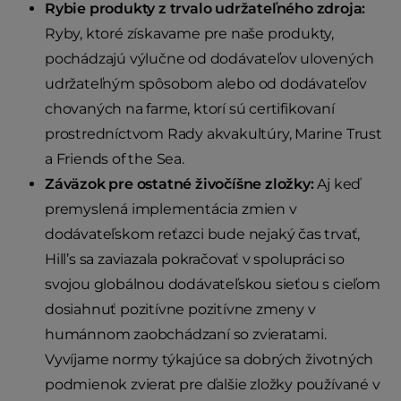
Rybie produkty z trvalo udržateľného zdroja:
Ryby, ktoré získavame pre naše produkty,
pochádzajú výlučne od dodávateľov ulovených
udržateľným spôsobom alebo od dodávateľov
chovaných na farme, ktorí sú certifikovaní
prostredníctvom Rady akvakultúry, Marine Trust
a Friends of the Sea.
Záväzok pre ostatné živočíšne zložky:
Aj keď
premyslená implementácia zmien v
dodávateľskom reťazci bude nejaký čas trvať,
Hill’s sa zaviazala pokračovať v spolupráci so
svojou globálnou dodávateľskou sieťou s cieľom
dosiahnuť pozitívne pozitívne zmeny v
humánnom zaobchádzaní so zvieratami.
Vyvíjame normy týkajúce sa dobrých životných
podmienok zvierat pre ďalšie zložky používané v