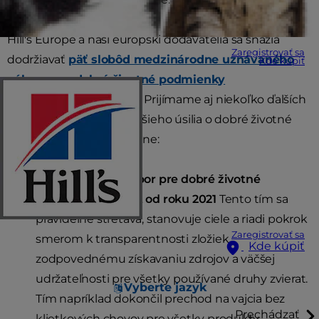
Hill's Europe a naši európski dodávatelia sa snažia
Zaregistrovať sa
dodržiavať
päť slobôd medzinárodne uznávaného
Kde kúpiť
výboru pre dobré životné podmienky
hospodárskych zvierat
. Prijímame aj niekoľko ďalších
opatrení na podporu ďalšieho úsilia o dobré životné
podmienky zvierat, vrátane:
Špecializovaný výbor pre dobré životné
podmienky zvierat od roku 2021
Tento tím sa
pravidelne stretáva, stanovuje ciele a riadi pokrok
Zaregistrovať sa
smerom k transparentnosti zložiek,
Kde kúpiť
zodpovednému získavaniu zdrojov a väčšej
udržateľnosti pre všetky používané druhy zvierat.
Vyberte jazyk
Tím napríklad dokončil prechod na vajcia bez
Prechádzať
klietkových chovov pre všetky produkty