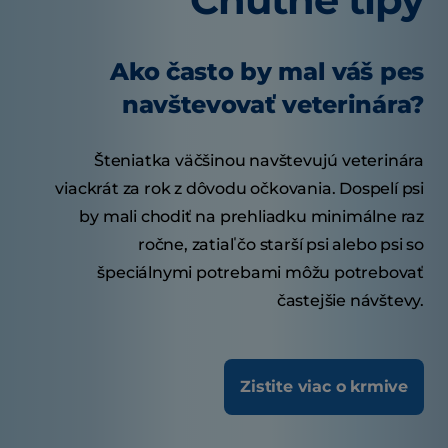
Ako často by mal váš pes
navštevovať veterinára?
Šteniatka väčšinou navštevujú veterinára
viackrát za rok z dôvodu očkovania. Dospelí psi
by mali chodiť na prehliadku minimálne raz
ročne, zatiaľ čo starší psi alebo psi so
špeciálnymi potrebami môžu potrebovať
častejšie návštevy.
Zistite viac o krmive