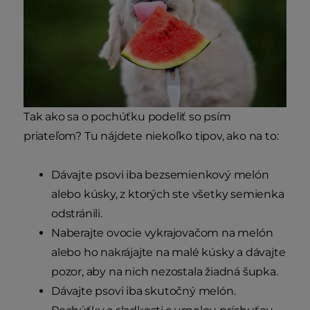
Tak ako sa o pochúťku podeliť so psím
priateľom? Tu nájdete niekoľko tipov, ako na to:
Dávajte psovi iba bezsemienkový melón
alebo kúsky, z ktorých ste všetky semienka
odstránili.
Naberajte ovocie vykrajovačom na melón
alebo ho nakrájajte na malé kúsky a dávajte
pozor, aby na nich nezostala žiadná šupka.
Dávajte psovi iba skutočný melón.