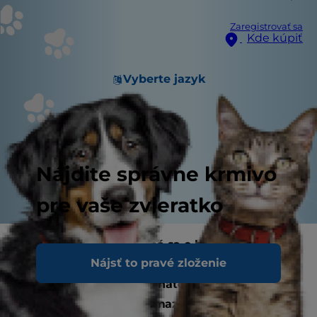
Zaregistrovať sa
Kde kúpiť
Vyberte jazyk
Nájdite správne krmivo
pre vaše zvieratko
Môžu psy melón? Jedná sa o bežnú pochúťku
Nájsť to pravé zloženie
na pikniku, ale je melón bezpečný aj pre psa?
Pokiaľ si na tomto šťavnatom ovocí sami radi
pochutíte, ale svojmu maznáčikovi ste ho