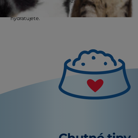
len ako niečo sladké pod zub, ale zároveň tak
psa počas leta kreatívym spôsobom ochladíte a
hydratujete.
Chutné tipy