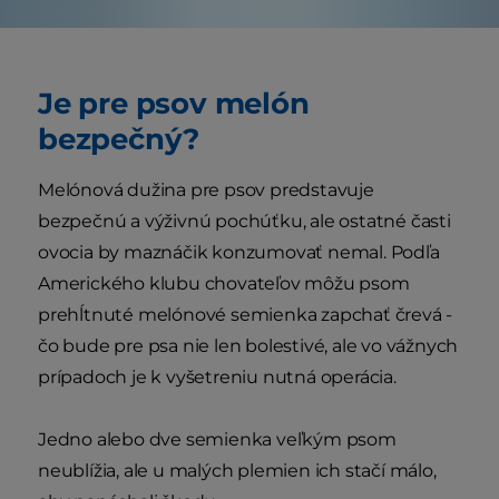
Je pre psov melón
bezpečný?
Melónová dužina pre psov predstavuje
bezpečnú a výživnú pochúťku, ale ostatné časti
ovocia by maznáčik konzumovať nemal. Podľa
Amerického klubu chovateľov môžu psom
prehĺtnuté melónové semienka zapchať črevá -
čo bude pre psa nie len bolestivé, ale vo vážnych
prípadoch je k vyšetreniu nutná operácia.
Jedno alebo dve semienka veľkým psom
neublížia, ale u malých plemien ich stačí málo,