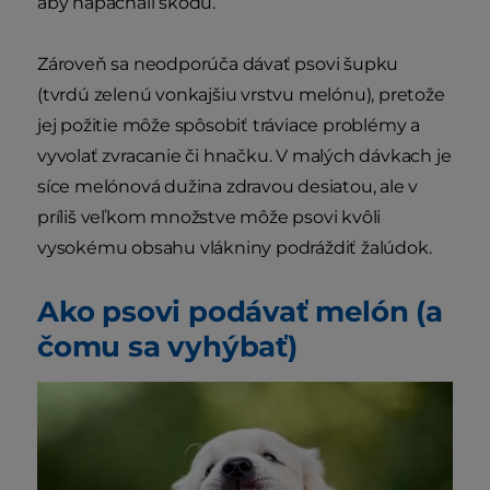
aby napáchali škodu.
Zároveň sa neodporúča dávať psovi šupku
(tvrdú zelenú vonkajšiu vrstvu melónu), pretože
jej požitie môže spôsobiť tráviace problémy a
vyvolať zvracanie či hnačku. V malých dávkach je
síce melónová dužina zdravou desiatou, ale v
príliš veľkom množstve môže psovi kvôli
vysokému obsahu vlákniny podráždiť žalúdok.
Ako psovi podávať melón (a
čomu sa vyhýbať)