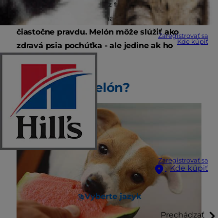
nikdy neponúkali, aby z toho nemal
zdravotné problémy, mal váš inštinkt
čiastočne pravdu. Melón môže slúžiť ako
Zaregistrovať sa
Kde kúpiť
zdravá psia pochúťka - ale jedine ak ho
správne podávate.
Môžu psy melón?
Zaregistrovať sa
Kde kúpiť
Vyberte jazyk
Prechádzať