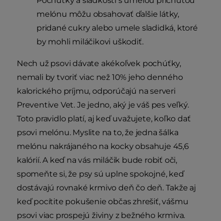
Pochúťky a sladkosti s umelou príchuťou
melónu môžu obsahovať ďalšie látky,
pridané cukry alebo umele sladidká, ktoré
by mohli miláčikovi uškodiť.
Nech už psovi dávate akékoľvek pochúťky,
nemali by tvoriť viac než 10% jeho denného
kalorického príjmu, odporúčajú na serveri
Preventive Vet. Je jedno, aký je váš pes veľký.
Toto pravidlo platí, aj keď uvažujete, koľko dať
psovi melónu. Myslite na to, že jedna šálka
melónu nakrájaného na kocky obsahuje 45,6
kalórií. A keď na vás miláčik bude robiť oči,
spomeňte si, že psy sú uplne spokojné, keď
dostávajú rovnaké krmivo deň čo deň. Takže aj
keď pocítite pokušenie občas zhrešiť, vášmu
psovi viac prospejú živiny z bežného krmiva.