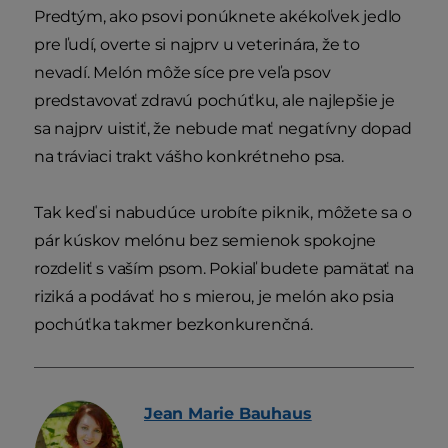
Predtým, ako psovi ponúknete akékoľvek jedlo
pre ľudí, overte si najprv u veterinára, že to
nevadí. Melón môže síce pre veľa psov
predstavovať zdravú pochúťku, ale najlepšie je
sa najprv uistiť, že nebude mať negatívny dopad
na tráviaci trakt vášho konkrétneho psa.
Tak keď si nabudúce urobíte piknik, môžete sa o
pár kúskov melónu bez semienok spokojne
rozdeliť s vaším psom. Pokiaľ budete pamätať na
riziká a podávať ho s mierou, je melón ako psia
pochúťka takmer bezkonkurenčná.
Jean Marie
Bauhaus