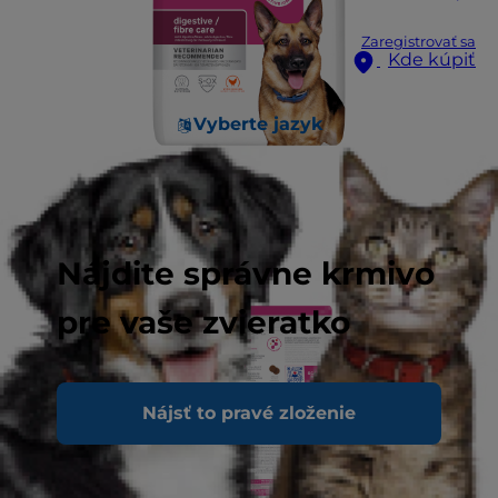
Zaregistrovať sa
Kde kúpiť
Vyberte jazyk
Nájdite správne krmivo
pre vaše zvieratko
Nájsť to pravé zloženie