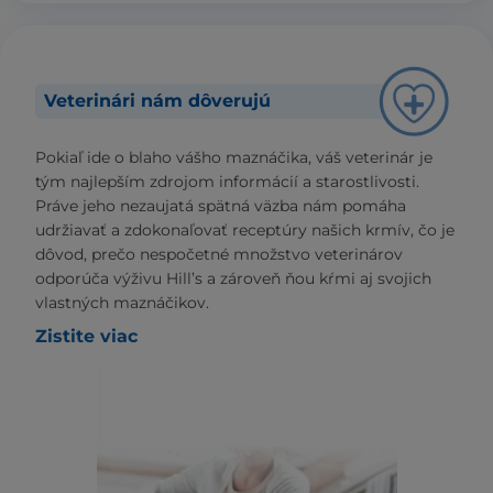
Veterinári nám dôverujú
Pokiaľ ide o blaho vášho maznáčika, váš veterinár je
tým najlepším zdrojom informácií a starostlivosti.
Práve jeho nezaujatá spätná väzba nám pomáha
udržiavať a zdokonaľovať receptúry našich krmív, čo je
dôvod, prečo nespočetné množstvo veterinárov
odporúča výživu Hill’s a zároveň ňou kŕmi aj svojich
vlastných maznáčikov.
Zistite viac