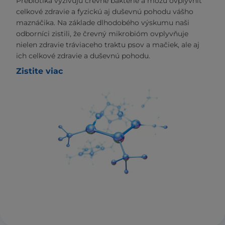
Prebiotiká vyživujú črevné baktérie a môžu ovplyvniť
celkové zdravie a fyzickú aj duševnú pohodu vášho
maznáčika. Na základe dlhodobého výskumu naši
odborníci zistili, že črevný mikrobióm ovplyvňuje
nielen zdravie tráviaceho traktu psov a mačiek, ale aj
ich celkové zdravie a duševnú pohodu.
Zistite viac