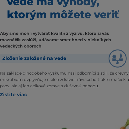
vede má výhody,
ktorým môžete veriť
Aby sme mohli vytvárať kvalitnú výživu, ktorú si váš
maznáčik zaslúži, udávame smer hneď v niekoľkých
vedeckých oboroch
Zloženie založené na vede
Na základe dlhodobého výskumu naši odborníci zistili, že črevný
mikrobióm ovplyvňuje nielen zdravie tráviaceho traktu mačiek a
psov, ale aj ich celkové zdrave a duševnú pohodu.
Zistite viac