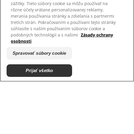
zážitky. Tieto súbory cookie sa môžu používať na
Kariéra
rôzne účely vrátane personalizovanej reklamy,
Podporujeme útulky
merania používania stránky a zdieľania s partnermi
tretích strán. Pokračovaním v používaní tejto stránky
súhlasíte s naším používaním súborov cookie a
podobných technológií a s našimi
Zásady ochrany
osobnosti
Spravovať súbory cookie
Prijať všetko
© 2025 Hill's Pet Nutrition, Inc.
Všetky práva vyhradené.
Pravidlá
Právne vyhlásenie
Zásady ochrany osobných
Spravovať súbory cookie
údajov