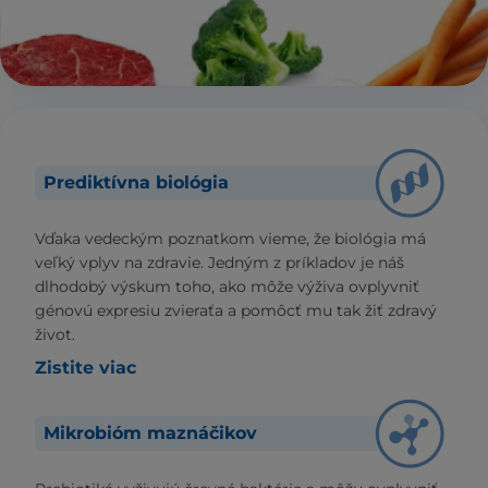
Prediktívna biológia
Vďaka vedeckým poznatkom vieme, že biológia má
veľký vplyv na zdravie. Jedným z príkladov je náš
dlhodobý výskum toho, ako môže výživa ovplyvniť
génovú expresiu zvieraťa a pomôcť mu tak žiť zdravý
život.
Zistite viac
Mikrobióm maznáčikov