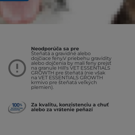
Neodporúča sa pre
Šteňatá a gravidné alebo
dojčiace feny.
V priebehu gravidity
alebo dojčenia by mali feny prejsť
na granule Hill's VET ESSENTIALS
GROWTH pre šteňatá (nie však
na VET ESSENTIALS GROWTH
krmivo pre šteňatá veľkých
plemien).
Za kvalitu, konzistenciu a chuť
alebo za vrátenie peňazí