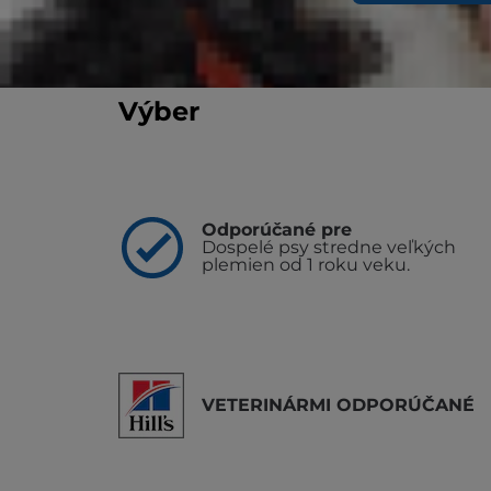
Vyhľadať útulok / veterinára
Výber
Odporúčané pre
Dospelé psy stredne veľkých
plemien od 1 roku veku.
VETERINÁRMI ODPORÚČANÉ