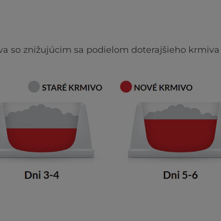
va so znižujúcim sa podielom doterajšieho krmiva 