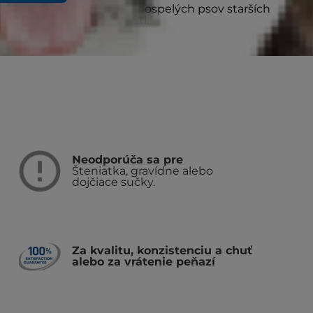
né, doplnkové krmivo pre dospelých psov starších
ie a udržiavanie hmotnosti.
Neodporúča sa pre
Šteniatka, gravídne alebo
dojčiace sučky.
Za kvalitu, konzistenciu a chuť
alebo za vrátenie peňazí