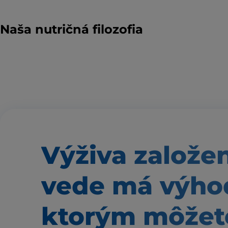
Naša nutričná filozofia
Výživa založe
vede má výho
ktorým môžete