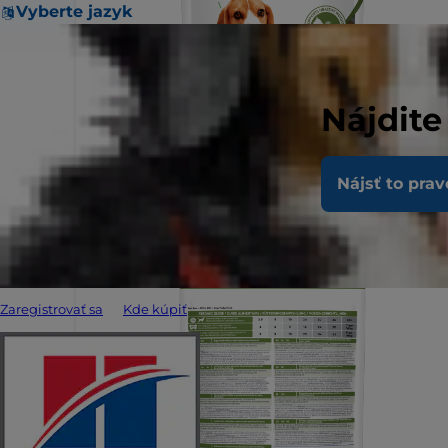
Vyberte jazyk
Nájdite
Nájsť to prav
Zaregistrovať sa
Kde kúpiť