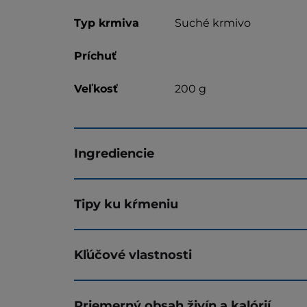
Typ krmiva
Suché krmivo
Príchuť
Veľkosť
200 g
Ingrediencie
Tipy ku kŕmeniu
Kľúčové vlastnosti
Priemerný obsah živín a kalórií