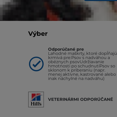
Psie maškrty Hill's Healthy Weight – chut
ako 1 rok, ktoré podporuje zdravé chudnut
Vyhľadať útulok / veterinára
Výber
Odporúčané pre
Lahodné maškrty, ktoré dopĺňajú
krmivá pre:
Psov s nadváhou a
obéznych psov
Udržiavanie
hmotnosti po schudnutí
Psov so
sklonom k priberaniu (napr.
menej aktívne, kastrované alebo
inak náchylné na nadváhu)
VETERINÁRMI ODPORÚČANÉ