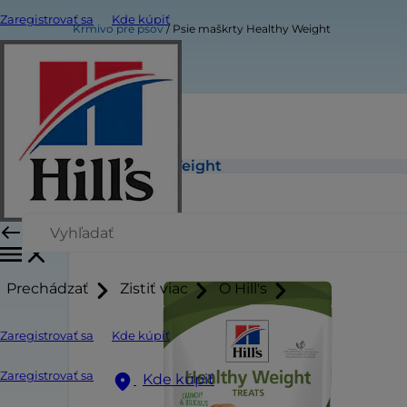
Zaregistrovať sa
Kde kúpiť
Krmivo pre psov
Psie maškrty Healthy Weight
Psie maškrty Healthy Weight
Prechádzať
Zistiť viac
O Hill's
Zaregistrovať sa
Kde kúpiť
Zaregistrovať sa
Kde kúpiť