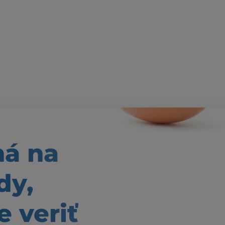
ná
na
dy,
 veriť