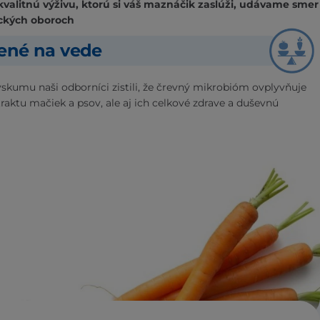
kvalitnú výživu, ktorú si váš maznáčik zaslúži, udávame smer
ckých oboroch
žené na vede
skumu naši odborníci zistili, že črevný mikrobióm ovplyvňuje
traktu mačiek a psov, ale aj ich celkové zdrave a duševnú