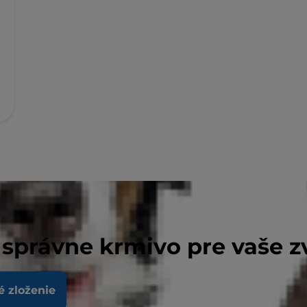
 správne krmivo pre vaše z
hy Weight
é zloženie