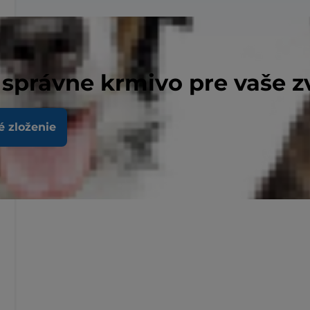
 správne krmivo pre vaše z
é zloženie