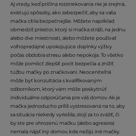
Aj vtedy, keď príčina rozstrekovania nie je zrejmá,
existujú spôsoby, ako zabezpečiť, aby sa vaša
mačka cítila bezpečnejšie. Môžete napríklad
obmedziť priestor, ktorý si mačka stráži, na jednu
alebo dve miestnosti, alebo môžete používať
voľnopredajné upokojujúce doplnky výživy
počas obdobia stresu alebo nepokoja. To všetko
môže pomôcť zlepšiť pocit bezpečia a znížiť
túžbu mačky po značkovaní. Neoceniteľná
môže byť konzultácia s kvalifikovaným
odborníkom, ktorý vám môže poskytnúť
individuálne odporúčania pre váš domov. Ak je
mačka jednoducho príliš vystresovaná na to, aby
sa situácia niekedy vyriešila, stojí za to zvážiť, či
by ste pre ohrozenú mačku (alebo agresora)
nemala nájsť iný domov, kde nežijú iné mačky.