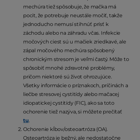
mechúra tiež spôsobuje, že mačka má
pocit, že potrebuje neustále močiť, takže
jednoducho nemusí stihnúť prísť k
záchodu alebo na záhradu včas. Infekcie
močových ciest sú u mačiek zriedkavé, ale
zápal močového mechúra spôsobený
chronickým stresom je veľmi častý. Môže to
spôsobiť mnohé zdravotné problémy,
pričom niektoré sú život ohrozujúce.
Všetky informácie o príznakoch, príčinách a
liečbe stresovej cystitídy alebo mačacej
idiopatickej cystitídy (FIC), ako sa toto
ochorenie tiež nazýva, si môžete prečítať
tu
.
Ochorenie kĺbov/osteoartróza (OA).
Osteoartróza je bežný, ale nedostatočne