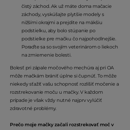
čistý záchod. Ak už máte doma mačacie
záchody, vyskúšajte plytšie modely s
nižšími okrajmi a prejdite na mäkšiu
podstielku, aby bolo stúpanie po
podstielke pre mačku čo najpohodlnejšie.
Poraďte sa so svojím veterinárom o liekoch
na zmiernenie bolesti.
Bolesť pri zápale močového mechúra aj pri OA
môže mačkám brániť úplne si čupnúť. To môže
niekedy sťažiť vašu schopnosť rozlíšiť močenie a
rozstrekovanie moču u mačky. V každom
prípade je však vždy nutné najprv vylúčiť
zdravotné problémy.
Prečo moje mačky začali rozstrekovať moč v