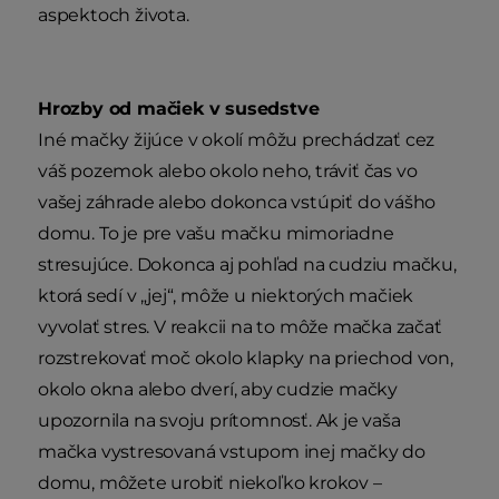
aspektoch života.
Hrozby od mačiek v susedstve
Iné mačky žijúce v okolí môžu prechádzať cez
váš pozemok alebo okolo neho, tráviť čas vo
vašej záhrade alebo dokonca vstúpiť do vášho
domu. To je pre vašu mačku mimoriadne
stresujúce. Dokonca aj pohľad na cudziu mačku,
ktorá sedí v „jej“, môže u niektorých mačiek
vyvolať stres. V reakcii na to môže mačka začať
rozstrekovať moč okolo klapky na priechod von,
okolo okna alebo dverí, aby cudzie mačky
upozornila na svoju prítomnosť. Ak je vaša
mačka vystresovaná vstupom inej mačky do
domu, môžete urobiť niekoľko krokov –