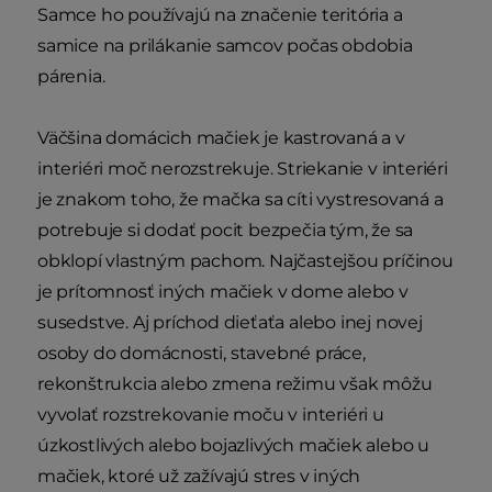
Samce ho používajú na značenie teritória a
samice na prilákanie samcov počas obdobia
párenia.
Väčšina domácich mačiek je kastrovaná a v
interiéri moč nerozstrekuje. Striekanie v interiéri
je znakom toho, že mačka sa cíti vystresovaná a
potrebuje si dodať pocit bezpečia tým, že sa
obklopí vlastným pachom. Najčastejšou príčinou
je prítomnosť iných mačiek v dome alebo v
susedstve. Aj príchod dieťaťa alebo inej novej
osoby do domácnosti, stavebné práce,
rekonštrukcia alebo zmena režimu však môžu
vyvolať rozstrekovanie moču v interiéri u
úzkostlivých alebo bojazlivých mačiek alebo u
mačiek, ktoré už zažívajú stres v iných