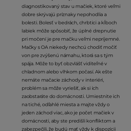
diagnostikovaný stav u mačiek, ktoré veľmi
dobre skrývajú príznaky nepohodlia a
bolesti. Bolesť v bedrách, chrbtici a kĺboch
labiek môže spôsobiť, že úplné drepnutie
pri močení je pre mačku veľmi nepríjemné.
Mačky s OA niekedy nechcú chodiť močiť
von pre zvýšenú námahu, ktorá sa s tým
spája. Môže to byť obzvlášť viditeľné v
chladnom alebo vlhkom počasí. Ak ešte
nemáte mačacie záchody v interiéri,
problém sa môže vyriešiť, ak si ich
zaobstaráte do domácnosti. Umiestnite ich
na tiché, odľahlé miesta a majte vždy o
jeden záchod viac, ako je počet mačiek v
domácnosti, aby ste predišli konfliktom a
zabezpečili, že budú mať vždy k dispozícii