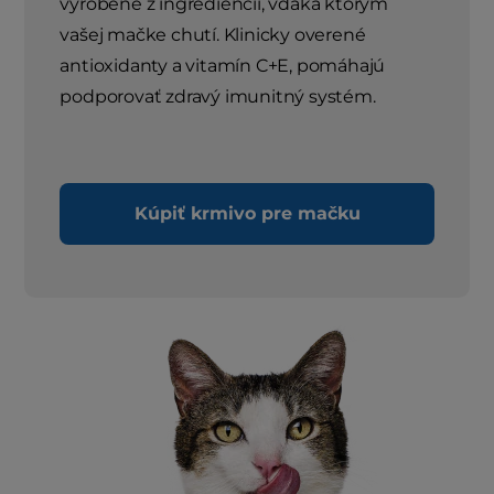
vyrobené z ingrediencií, vďaka ktorým
vašej mačke chutí. Klinicky overené
antioxidanty a vitamín C+E, pomáhajú
podporovať zdravý imunitný systém.
Kúpiť krmivo pre mačku