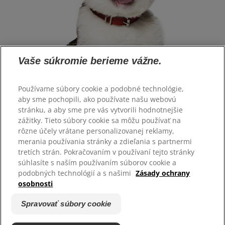
Vaše súkromie berieme vážne.
Používame súbory cookie a podobné technológie,
aby sme pochopili, ako používate našu webovú
stránku, a aby sme pre vás vytvorili hodnotnejšie
Vyberte jazyk
zážitky. Tieto súbory cookie sa môžu používať na
rôzne účely vrátane personalizovanej reklamy,
merania používania stránky a zdieľania s partnermi
Zdroje
tretích strán. Pokračovaním v používaní tejto stránky
Kontaktujte nás
súhlasíte s naším používaním súborov cookie a
Mapa stránok
podobných technológií a s našimi
Zásady ochrany
osobnosti
Naše stránky
Spravovať súbory cookie
Kariéra