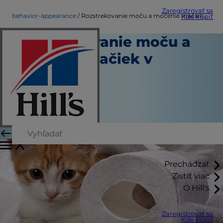
Zaregistrovať sa
behavior-appearance
Rozstrekovanie moču a močenie mačiek v interiéri
Kde kúpiť
Rozstrekovanie moču a
močenie mačiek v
interiéri
Správanie a vzhľad
Autor
|
Január 24, 2025
Prechádzať
Zistiť viac
O Hill's
Zaregistrovať sa
Kde kúpiť