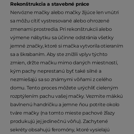
Rekonštrukcia a stavebné práce
Nervózne mačky alebo mačky žijúce len vnútri
sa môžu cítiť vystresované alebo ohrozené
zmenami prostredia. Pri rekonštrukcii alebo
výmene nábytku sa účinne odstránia všetky
jemné značky, ktoré si mačka vytvorila otieraním
sa a škrabaním. Aby ste znížili vplyv týchto
zmien, držte mačku mimo daných miestností,
kým pachy neprestanú byť také silné a
nezmiešajú sa so známymi vôňami z celého
domu. Tento proces môžete urýchliť cieleným
rozptýlením pachu vašej mačky. Vezmite mäkkú
bavlnenú handričku a jemne ňou potrite okolo
tváre mačky (na tomto mieste pachové žľazy
produkujú jej jedinečnú vôňu). Zachytené
sekréty obsahujú feromóny, ktoré vysielajú