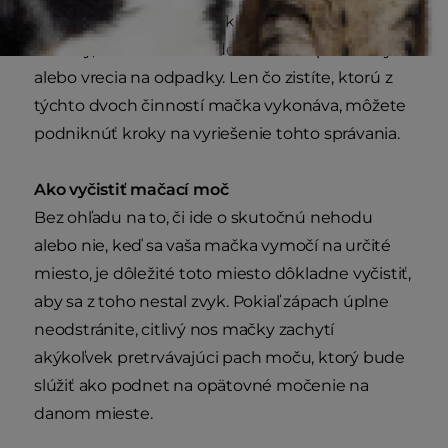
okolie dverí, okien alebo klapiek pre mačky,
záclony, elektrické zariadenia a nákupné tašky
alebo vrecia na odpadky. Len čo zistíte, ktorú z
týchto dvoch činností mačka vykonáva, môžete
podniknúť kroky na vyriešenie tohto správania.
Ako vyčistiť mačací moč
Bez ohľadu na to, či ide o skutočnú nehodu
alebo nie, keď sa vaša mačka vymočí na určité
miesto, je dôležité toto miesto dôkladne vyčistiť,
aby sa z toho nestal zvyk. Pokiaľ zápach úplne
neodstránite, citlivý nos mačky zachytí
akýkoľvek pretrvávajúci pach moču, ktorý bude
slúžiť ako podnet na opätovné močenie na
danom mieste.