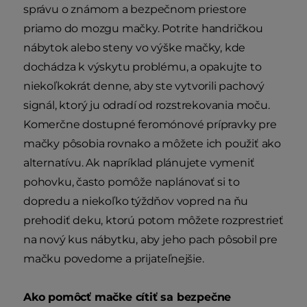
správu o známom a bezpečnom priestore
priamo do mozgu mačky. Potrite handričkou
nábytok alebo steny vo výške mačky, kde
dochádza k výskytu problému, a opakujte to
niekoľkokrát denne, aby ste vytvorili pachový
signál, ktorý ju odradí od rozstrekovania moču.
Komerčne dostupné feromónové prípravky pre
mačky pôsobia rovnako a môžete ich použiť ako
alternatívu. Ak napríklad plánujete vymeniť
pohovku, často pomôže naplánovať si to
dopredu a niekoľko týždňov vopred na ňu
prehodiť deku, ktorú potom môžete rozprestrieť
na nový kus nábytku, aby jeho pach pôsobil pre
mačku povedome a prijateľnejšie.
Ako pomôcť mačke cítiť sa bezpečne