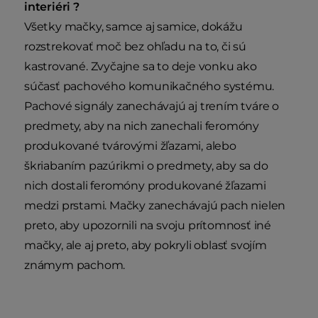
interiéri ?
Všetky mačky, samce aj samice, dokážu
rozstrekovať moč bez ohľadu na to, či sú
kastrované. Zvyčajne sa to deje vonku ako
súčasť pachového komunikačného systému.
Pachové signály zanechávajú aj trením tváre o
predmety, aby na nich zanechali feromóny
produkované tvárovými žľazami, alebo
škriabaním pazúrikmi o predmety, aby sa do
nich dostali feromóny produkované žľazami
medzi prstami. Mačky zanechávajú pach nielen
preto, aby upozornili na svoju prítomnosť iné
mačky, ale aj preto, aby pokryli oblasť svojím
známym pachom.