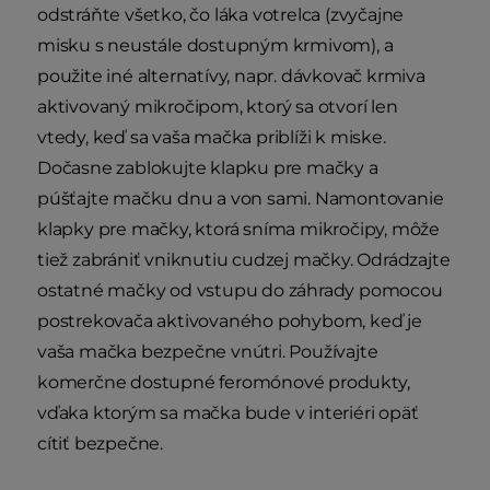
odstráňte všetko, čo láka votrelca (zvyčajne
misku s neustále dostupným krmivom), a
použite iné alternatívy, napr. dávkovač krmiva
aktivovaný mikročipom, ktorý sa otvorí len
vtedy, keď sa vaša mačka priblíži k miske.
Dočasne zablokujte klapku pre mačky a
púšťajte mačku dnu a von sami. Namontovanie
klapky pre mačky, ktorá sníma mikročipy, môže
tiež zabrániť vniknutiu cudzej mačky. Odrádzajte
ostatné mačky od vstupu do záhrady pomocou
postrekovača aktivovaného pohybom, keď je
vaša mačka bezpečne vnútri. Používajte
komerčne dostupné feromónové produkty,
vďaka ktorým sa mačka bude v interiéri opäť
cítiť bezpečne.