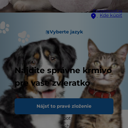
Zaregistrovať sa
Kde kúpiť
Vyberte jazyk
Nájdite správne krmivo
pre vaše zvieratko
Nájsť to pravé zloženie
Väčšina mačiek si veľmi potrpí na svoje návyky
spojené s používaním záchodu a dôsledne