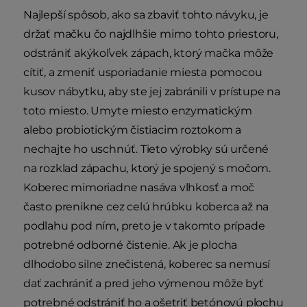
Najlepší spôsob, ako sa zbaviť tohto návyku, je
držať mačku čo najdlhšie mimo tohto priestoru,
odstrániť akýkoľvek zápach, ktorý mačka môže
cítiť, a zmeniť usporiadanie miesta pomocou
kusov nábytku, aby ste jej zabránili v prístupe na
toto miesto. Umyte miesto enzymatickým
alebo probiotickým čistiacim roztokom a
nechajte ho uschnúť. Tieto výrobky sú určené
na rozklad zápachu, ktorý je spojený s močom.
Koberec mimoriadne nasáva vlhkosť a moč
často prenikne cez celú hrúbku koberca až na
podlahu pod ním, preto je v takomto prípade
potrebné odborné čistenie. Ak je plocha
dlhodobo silne znečistená, koberec sa nemusí
dať zachrániť a pred jeho výmenou môže byť
potrebné odstrániť ho a ošetriť betónovú plochu