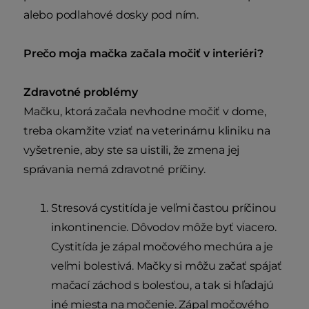
alebo podlahové dosky pod ním.
Prečo moja mačka začala močiť v interiéri?
Zdravotné problémy
Mačku, ktorá začala nevhodne močiť v dome,
treba okamžite vziať na veterinárnu kliniku na
vyšetrenie, aby ste sa uistili, že zmena jej
správania nemá zdravotné príčiny.
Stresová cystitída je veľmi častou príčinou
inkontinencie. Dôvodov môže byť viacero.
Cystitída je zápal močového mechúra a je
veľmi bolestivá. Mačky si môžu začať spájať
mačací záchod s bolesťou, a tak si hľadajú
iné miesta na močenie. Zápal močového