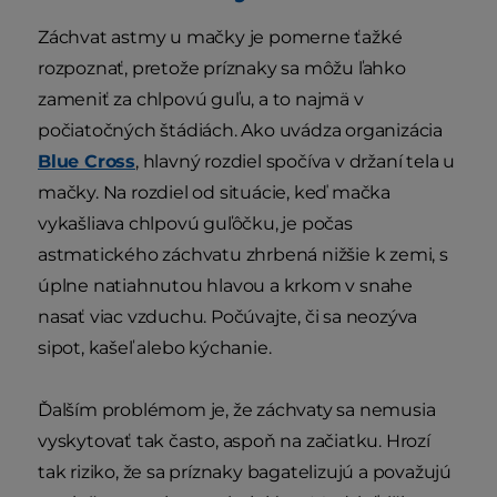
Záchvat astmy u mačky je pomerne ťažké
rozpoznať, pretože príznaky sa môžu ľahko
zameniť za chlpovú guľu, a to najmä v
počiatočných štádiách. Ako uvádza organizácia
Blue Cross
, hlavný rozdiel spočíva v držaní tela u
mačky. Na rozdiel od situácie, keď mačka
vykašliava chlpovú guľôčku, je počas
astmatického záchvatu zhrbená nižšie k zemi, s
úplne natiahnutou hlavou a krkom v snahe
nasať viac vzduchu. Počúvajte, či sa neozýva
sipot, kašeľ alebo kýchanie.
Ďalším problémom je, že záchvaty sa nemusia
vyskytovať tak často, aspoň na začiatku. Hrozí
tak riziko, že sa príznaky bagatelizujú a považujú