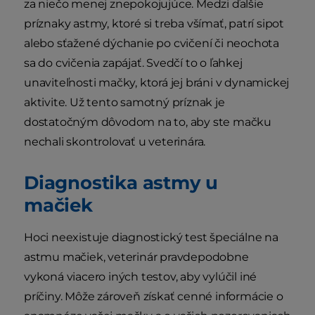
za niečo menej znepokojujúce. Medzi ďalšie
príznaky astmy, ktoré si treba všímať, patrí sipot
alebo sťažené dýchanie po cvičení či neochota
sa do cvičenia zapájať. Svedčí to o ľahkej
unaviteľnosti mačky, ktorá jej bráni v dynamickej
aktivite. Už tento samotný príznak je
dostatočným dôvodom na to, aby ste mačku
nechali skontrolovať u veterinára.
Diagnostika astmy u
mačiek
Hoci neexistuje diagnostický test špeciálne na
astmu mačiek, veterinár pravdepodobne
vykoná viacero iných testov, aby vylúčil iné
príčiny. Môže zároveň získať cenné informácie o