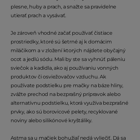
plesne, huby a prach, a snažte sa pravidelne
utierať prach a vysávať.
Je zároveň vhodné začať používať čistiace
prostriedky, ktoré sú šetrné aj k domácim
miláčikom a v zložení ktorých nájdete obyčajný
ocot a jedlú sódu. Mali by ste sa vyhnúť páleniu
sviečok a kadidla, ako aj používaniu vonných
produktov či osviežovačov vzduchu. Ak
používate podstielku pre mačky na báze hliny,
zvážte prechod na bezprašný prípravok alebo
alternatívnu podstielku, ktorá využíva bezprašné
prvky, ako sú borovicové pelety, recyklované
noviny alebo silikónové kryštáliky.
Astma sa u mačiek bohužiaľ nedá vyliečiť. Dá sa