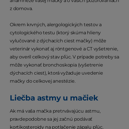
anamnéze vašej mačky a o vašich pozorovaniach
z domova.
Okrem krvných, alergologických testov a
cytologického testu (ktorý skúma hlieny
vylučované z dýchacích ciest mačky) môže
veterinár vykonať aj röntgenové a CT vyšetrenie,
aby overil celkový stav pľúc. V prípade potreby sa
môže vykonať bronchoskopia (vyšetrenie
dýchacích ciest), ktorá vyžaduje uvedenie
mačky do celkovej anestézie.
Liečba astmy u mačiek
Ak má vaša mačka pretrvávajúcu astmu,
pravdepodobne sa jej začnú podávať
kortikosteroidy na potlačenie zápalu pľúc.