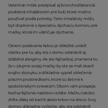
Veterinár môže predpísať aj bronchodilatanciá
podobné inhalátorom pre ľudí, ktoré možno
používať podľa potreby. Tieto inhalátory môžu
byť doplnené o špeciálnu dýchaciu komoru pre
mačky, ktorá im uľahčuje dýchanie.
Okrem podávania liekov je dôležité urobiť
všetko pre to, aby ste z domu odstránili aj
dráždivé alergény. Ak ste fajčiar(ka), znamená to,
že v záujme svojej mačky by ste sa mali zbaviť
svojho zlozvyku a dôkladne vyprať oblečenie
pracími prostriedkami, ktoré sú šetrné k
spoločenským zvieratám. Obom vám prospeje,
keď sa fajčenia nadobro vzdáte. Mačku takisto
držte ďalej od kachlí alebo krbov na drevo. Svoj
domov dôkladne vyčistite, aby ste odstránili