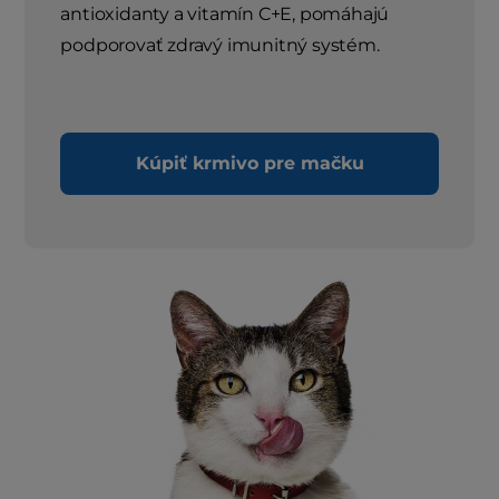
antioxidanty a vitamín C+E, pomáhajú
podporovať zdravý imunitný systém.
Kúpiť krmivo pre mačku