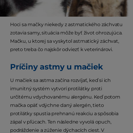
Hoci sa mačky niekedy z astmatického záchvatu
zotavia samy, situácia môže byť život ohrozujúca.
Mačku, u ktorej sa vyskytol astmatický záchvat,
preto treba čo najskôr odviezť k veterinárovi.
Príčiny astmy u mačiek
U mačiek sa astma začína rozvíjať, keď si ich
imunitný systém vytvorí protilátky proti
určitému vdychovanému alergénu. Keď potom
mačka opäť vdýchne daný alergén, tieto
protilátky spustia prehnanú reakciu a spôsobia
zápal v pľúcach. Ten následne vyvolá opuch,
podráždenie a zúženie dýchacích ciest. V