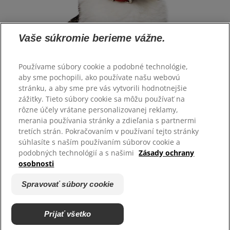
Vaše súkromie berieme vážne.
Používame súbory cookie a podobné technológie,
aby sme pochopili, ako používate našu webovú
stránku, a aby sme pre vás vytvorili hodnotnejšie
Vyberte jazyk
zážitky. Tieto súbory cookie sa môžu používať na
rôzne účely vrátane personalizovanej reklamy,
merania používania stránky a zdieľania s partnermi
Zdroje
tretích strán. Pokračovaním v používaní tejto stránky
Kontaktujte nás
súhlasíte s naším používaním súborov cookie a
Mapa stránok
podobných technológií a s našimi
Zásady ochrany
osobnosti
Naše stránky
Spravovať súbory cookie
Kariéra
Podporujeme útulky
Prijať všetko