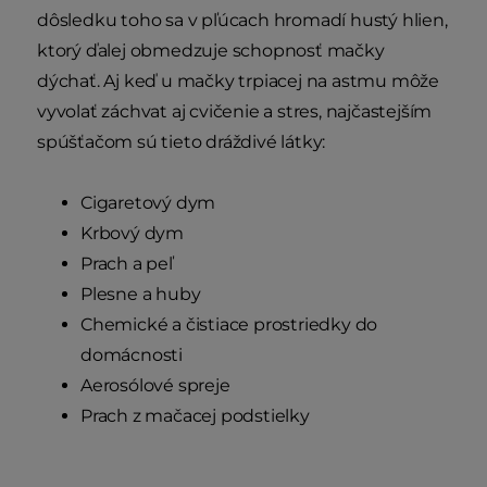
dôsledku toho sa v pľúcach hromadí hustý hlien,
ktorý ďalej obmedzuje schopnosť mačky
dýchať. Aj keď u mačky trpiacej na astmu môže
vyvolať záchvat aj cvičenie a stres, najčastejším
spúšťačom sú tieto dráždivé látky:
Cigaretový dym
Krbový dym
Prach a peľ
Plesne a huby
Chemické a čistiace prostriedky do
domácnosti
Aerosólové spreje
Prach z mačacej podstielky