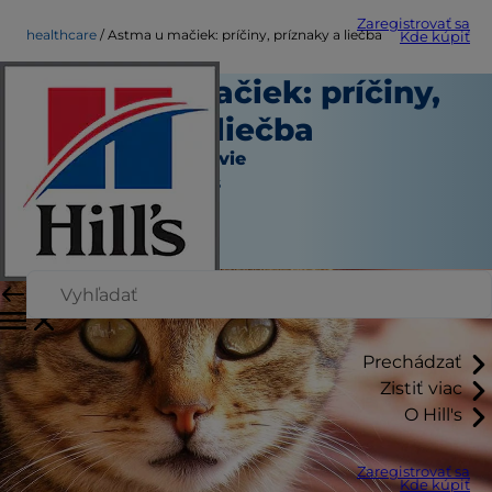
Zaregistrovať sa
healthcare
Astma u mačiek: príčiny, príznaky a liečba
Kde kúpiť
Astma u mačiek: príčiny,
príznaky a liečba
Starostlivosť o zdravie
Jean Marie Bauhaus
|
August 01, 2024
Prechádzať
Zistiť viac
O Hill's
Zaregistrovať sa
Kde kúpiť