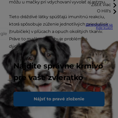
môžu u mačky pri vdychovaní vyvolať aj astmu.
Zistiť viac
O Hill's
Tieto dráždivé látky spúšťajú imunitnú reakciu,
ktorá spôsobuje zúženie jednotlivých priedušiek
Zaregistrovať sa
Kde kúpiť
(trubičiek) v pľúcach a opuch okolitých tkanív.
ggle
Práve to mačke spôsobuje problémy s
dýchaním.
Nájdite správne krmivo
pre vaše zvieratko
Nájsť to pravé zloženie