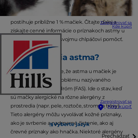
o guľôčku z chlpov. Podľa
časopisu Journal of
Feline Medicine and Surgery
mačacia astma
postihuje približne 1 % mačiek. Čítajte ďalej a
Zaregistrovať sa
Kde kúpiť
získajte cenné informácie o príznakoch astmy u
mačiek a o tom, ako svojmu chlpáčovi pomôcť.
Čo je mačacia astma?
V súčasnosti je známe, že astma u mačiek je
súčasťou väčšieho problému nazývaného
mačací atopický syndróm (FAS). Ide o stav, keď
sú mačky alergické na rôzne alergény z
Zaregistrovať sa
prostredia (napr. pele, roztoče, stromy a trávy).
Kde kúpiť
Tieto alergény môžu vyvolávať kožné príznaky,
ako je svrbenie a nadmerné čistenie, ako aj
Vyberte jazyk
črevné príznaky ako hnačka. Niektoré alergény
Prechádzať