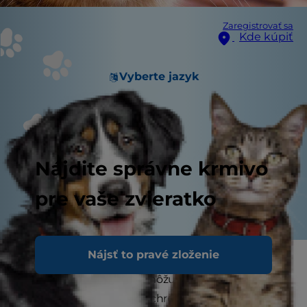
Zaregistrovať sa
Kde kúpiť
Vyberte jazyk
Nájdite správne krmivo
pre vaše zvieratko
Nájsť to pravé zloženie
Môžu mačky trpieť astmou? Rovnako ako ľudia,
aj naši mačací priatelia môžu mať astmu. Ak si u
mačky občas všimnete chrčanie, nemusí ísť len