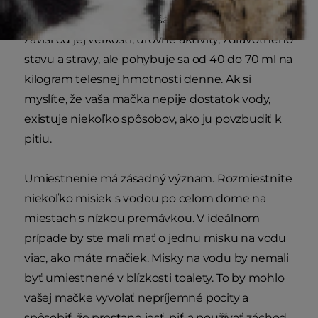
Množstvo vody, ktoré vaša mačka potrebuje,
závisí od jej veľkosti, úrovne aktivity, zdravotného
stavu a stravy, ale pohybuje sa od 40 do 70 ml na
kilogram telesnej hmotnosti denne. Ak si
myslíte, že vaša mačka nepije dostatok vody,
existuje niekoľko spôsobov, ako ju povzbudiť k
pitiu.
Umiestnenie má zásadný význam. Rozmiestnite
niekoľko misiek s vodou po celom dome na
miestach s nízkou premávkou. V ideálnom
prípade by ste mali mať o jednu misku na vodu
viac, ako máte mačiek. Misky na vodu by nemali
byť umiestnené v blízkosti toalety. To by mohlo
vašej mačke vyvolať nepríjemné pocity a
spôsobiť, že prestane jesť, piť a používať záchod.