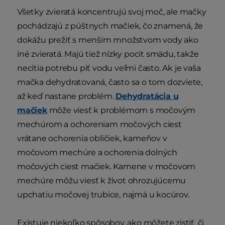
Všetky zvieratá koncentrujú svoj moč, ale mačky
pochádzajú z púštnych mačiek, čo znamená, že
dokážu prežiť s menším množstvom vody ako
iné zvieratá. Majú tiež nízky pocit smädu, takže
necítia potrebu piť vodu veľmi často. Ak je vaša
mačka dehydratovaná, často sa o tom dozviete,
až keď nastane problém.
Dehydratácia u
mačiek
môže viesť k problémom s močovým
mechúrom a ochoreniam močových ciest
vrátane ochorenia obličiek, kameňov v
močovom mechúre a ochorenia dolných
močových ciest mačiek. Kamene v močovom
mechúre môžu viesť k život ohrozujúcemu
upchatiu močovej trubice, najmä u kocúrov.
Existuje niekoľko spôsobov, ako môžete zistiť, či