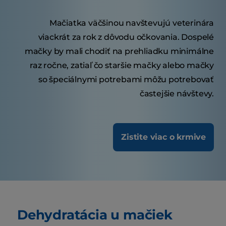
Mačiatka väčšinou navštevujú veterinára
viackrát za rok z dôvodu očkovania. Dospelé
mačky by mali chodiť na prehliadku minimálne
raz ročne, zatiaľ čo staršie mačky alebo mačky
so špeciálnymi potrebami môžu potrebovať
častejšie návštevy.
Zistite viac o krmive
Dehydratácia u mačiek