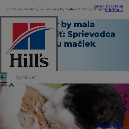
Zaregistrovať sa
nutrition-feeding
Koľko vody by mala mačka vypiť: Sprievodca hydratáciou mačiek
Kde kúpiť
Koľko vody by mala
mačka vypiť: Sprievodca
hydratáciou mačiek
Výživa a kŕmenie
Autor
|
Október 01, 2024
Prechádzať
Zistiť viac
O Hill's
Zaregistrovať sa
Kde kúpiť