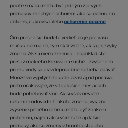
pocite smädu môžu byť jedným z prvých
príznakov mnohých ochorení, ako sú ochorenia
obličiek, cukrovka alebo
ochorenie pečene
.
Čím presnejšie budete vedieť, čo je pre vašu
mačku normálne, tým skôr zistíte, ak sa jej zvyky
zmenia. Ak sa niečo zmenilo – napríklad ste
prešli z mokrého krmiva na suché – zvýšeného
príjmu vody sa pravdepodobne netreba obávať.
Množstvo vypitých tekutín závisí aj od počasia,
preto očakávajte, že v teplejších mesiacoch
bude potrebovať viac. Ak si však neviete
rozumne odôvodniť takúto zmenu, výrazné
zvýšenie pitného režimu môže byť znakom
problému, najmä ak si všimnete aj ďalšie
príznaky, ako sú zmeny v hmotnosti alebo