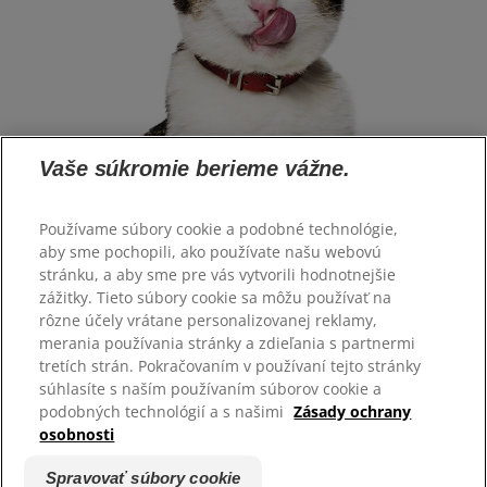
Vaše súkromie berieme vážne.
Používame súbory cookie a podobné technológie,
aby sme pochopili, ako používate našu webovú
stránku, a aby sme pre vás vytvorili hodnotnejšie
Vyberte jazyk
zážitky. Tieto súbory cookie sa môžu používať na
rôzne účely vrátane personalizovanej reklamy,
merania používania stránky a zdieľania s partnermi
Zdroje
tretích strán. Pokračovaním v používaní tejto stránky
Kontaktujte nás
súhlasíte s naším používaním súborov cookie a
Mapa stránok
podobných technológií a s našimi
Zásady ochrany
osobnosti
Naše stránky
Spravovať súbory cookie