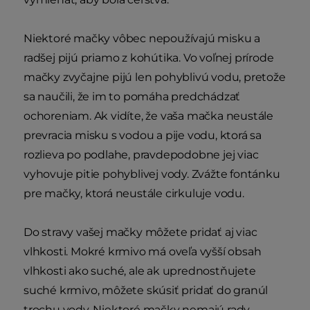
Niektoré mačky vôbec nepoužívajú misku a
radšej pijú priamo z kohútika. Vo voľnej prírode
mačky zvyčajne pijú len pohyblivú vodu, pretože
sa naučili, že im to pomáha predchádzať
ochoreniam. Ak vidíte, že vaša mačka neustále
prevracia misku s vodou a pije vodu, ktorá sa
rozlieva po podlahe, pravdepodobne jej viac
vyhovuje pitie pohyblivej vody. Zvážte fontánku
pre mačky, ktorá neustále cirkuluje vodu.
Do stravy vašej mačky môžete pridať aj viac
vlhkosti. Mokré krmivo má oveľa vyšší obsah
vlhkosti ako suché, ale ak uprednostňujete
suché krmivo, môžete skúsiť pridať do granúl
trochu vody. Niektoré mačky nemajú rady