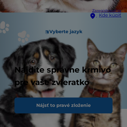
Zaregistrovať sa
Kde kúpiť
Vyberte jazyk
Nájdite správne krmivo
pre vaše zvieratko
Nájsť to pravé zloženie