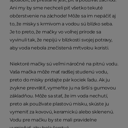
Ani my by sme nechceli piť všetko tekuté
občerstvenie na záchode! Môže sa im nepáčiť aj
to, že misky s krmivom a vodou sú blízko seba.
Je to preto, že mačky vo voľnej prírode sa
vyvinuli tak, že nepijú v blízkosti svojej potravy,
aby voda nebola znečistená mŕtvolou koristi.
Niektoré mačky sú veľmi náročné na pitnú vodu.
Vaša mačka môže mať radšej studenú vodu,
preto do misky pridajte pár kociek ľadu. Ak ju
zvykne prevrátiť, vymeňte ju na širší s gumovou
základňou. Môže sa stať, že im voda nechutí,
preto ak používate plastovú misku, skúste ju
vymeniť za kovovú, keramickú alebo sklenenú.
Vodu pre mačku by ste mali pravidelne
vymieňať, aby bola čerstvá.