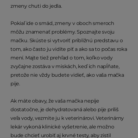
zmeny chuti do jedla.
Pokiaľ ide o smäd, zmeny v oboch smeroch
môžu znamenať problémy. Spoznajte svoju
mačku. Skúste si vytvoriť približnú predstavu o
tom, ako často ju vidíte piť a ako sa to počas roka
mení. Majte tiež prehľad o tom, koľko vody
zvyčajne zostáva v miskách, keď ich napĺňate,
pretože nie vždy budete vidieť, ako vaša mačka
pije.
Ak máte obavy, že vaša mačka nepije
dostatočne, je dehydratovaná alebo pije príliš
veľa vody, vezmite ju k veterinárovi. Veterinárny
lekár vykoná klinické vyšetrenie, ale možno
bude chcieť urobiť aj krvné testy, aby zistil