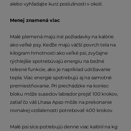
alebo vyhľadajte kurz poslušnosti v okolí.
Menej znamená viac
Malé plemená majú iné požiadavky na kalórie
ako veľké psy. Keďže majú väčší povrch tela na
kilogram hmotnosti ako veľké psi, zvyčajne
rýchlejšie spotrebúvajú energiu na bežné
telesné funkcie, ako je napríklad udržiavanie
tepla. Viac energie spotrebujú aj na samotné
premiestňovanie. Pri prechádzke na koniec
bloku môže susedov labrador prejsť 100 krokov,
zatiaľ čo váš Lhasa Apso môže na prekonanie
rovnakej vzdialenosti potrebovať 400 krokov.
Malé psi síce potrebujú denne viac kalórií na kg