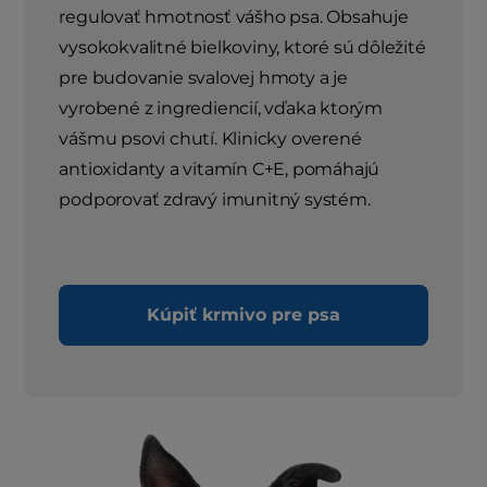
regulovať hmotnosť vášho psa. Obsahuje
vysokokvalitné bielkoviny, ktoré sú dôležité
pre budovanie svalovej hmoty a je
vyrobené z ingrediencií, vďaka ktorým
vášmu psovi chutí. Klinicky overené
antioxidanty a vitamín C+E, pomáhajú
podporovať zdravý imunitný systém.
Kúpiť krmivo pre psa