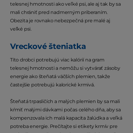
telesnej hmotnosti ako veľké psi, ale aj tak by sa
mali chrániť pred nadmerným priberaním.
Obezita je rovnako nebezpečná pre malé aj
veľké psi.
Vreckové šteniatka
Títo drobci potrebujú viac kalórií na gram
telesnej hmotnosti a nemôžu si vytvárať zásoby
energie ako šteňatá väčších plemien, takže
častejšie potrebujú kalorické krmivá.
Šteňatá trpasličích a malých plemien by sa mali
kŕmiť malými dávkami počas celého dňa, aby sa
kompenzovala ich malá kapacita žalúdka a veľká
potreba energie. Prečítajte si etikety krmív pre