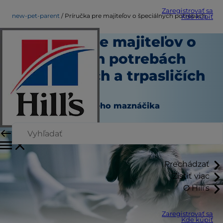
Zaregistrovať sa
new-pet-parent
Príručka pre majiteľov o špeciálnych potrebách psov malých a trpasličích plemien
Kde kúpiť
Príručka pre majiteľov o
špeciálnych potrebách
psov malých a trpasličích
plemien
Nový rodič domáceho maznáčika
Autor
Prechádzať
Zistiť viac
O Hill's
Zaregistrovať sa
Kde kúpiť