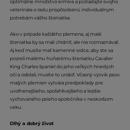
optimálne množstvo krmiva a požiadajte svojho
veterinára o radu prispôsobenú individuálnym
potrebám vášho šteniatka.
Ako v prípade každého plemena, aj malé
šteniatka by sa mali chrániť, ale nie rozmaznávať.
Aj keď musíte mať kamenné srdce, aby ste sa
pozreli malému huňatému šteniatku Cavalier
King Charles španiel do jeho veľkých hnedých
očí a odolali, musíte to urobiť. Včasný výcvik psov
malých plemien vytvára predpoklady pre
uvoľnenejšieho, spoľahlivejšieho a lepšie
vychovaného psieho spoločníka v neskoršom
veku.
Dlhý a dobrý život