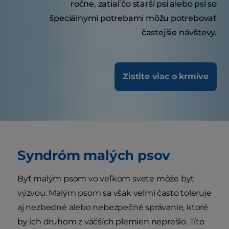
ročne, zatiaľ čo starší psi alebo psi so
špeciálnymi potrebami môžu potrebovať
častejšie návštevy.
Zistite viac o krmive
Syndróm malých psov
Byť malým psom vo veľkom svete môže byť
výzvou. Malým psom sa však veľmi často toleruje
aj nezbedné alebo nebezpečné správanie, ktoré
by ich druhom z väčších plemien neprešlo. Títo