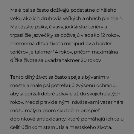
Malé psi sa často dožívajú podstatne dlhšieho
veku ako ich druhovia veľkých a obrích plemien.
Maltézske psíky, čivavy, jorkšírske teriéry a
trpasličie jazvečíky sa dožívajú viac ako 12 rokov.
Priemerná dĺžka života minipudlov a border
teriérov je takmer 14 rokov, pričom maximálna
dĺžka života sa uvádza takmer 20 rokov.
Tento dlhý život sa často spája s bývaním v
meste a malé psi potrebujú zvýšenú ochranu,
aby si udržali dobré zdravie až do svojich zlatých
rokov. Medzi pravidelnými návštevami veterinára
môžu malým psom skutočne prospieť
doplnkové antioxidanty, ktoré pomáhajú ich telu
čeliť účinkom starnutia a mestského života.