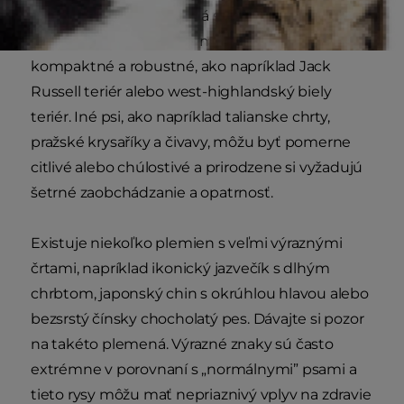
Malé a trpasličie plemená sú ozdobou širokej
škály miniatúrnych foriem psov. Niektoré sú
kompaktné a robustné, ako napríklad Jack
Russell teriér alebo west-highlandský biely
teriér. Iné psi, ako napríklad talianske chrty,
pražské krysaříky a čivavy, môžu byť pomerne
citlivé alebo chúlostivé a prirodzene si vyžadujú
šetrné zaobchádzanie a opatrnosť.
Existuje niekoľko plemien s veľmi výraznými
črtami, napríklad ikonický jazvečík s dlhým
chrbtom, japonský chin s okrúhlou hlavou alebo
bezsrstý čínsky chocholatý pes. Dávajte si pozor
na takéto plemená. Výrazné znaky sú často
extrémne v porovnaní s „normálnymi” psami a
tieto rysy môžu mať nepriaznivý vplyv na zdravie