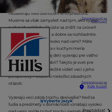
prispôsobia sa nášmu životu a domovu a
nezaberajú veľa drahocenného priestoru.
Zaregistrovať sa
Musíme sa však zamyslieť nad tým, ako vyzerá
Kde kúpiť
svet z ich pohľadu. Skúste sa znížiť na úroveň
svojho psa – doslova – a dobre sa rozhliadnite.
Vznáša sa pohovka vysoko nad vami? Máte
pocit, že klzká podlaha v kuchyni meria
kilometre? Dokonca aj deti vyzerajú pre vášho
psíka ako strašidelní obri? Takýto je svet pre
vášho psa, preto je dôležité vidieť veci z jeho
perspektívy. Položte si niekoľko zásadných
Zaregistrovať sa
otázok:
Kde kúpiť
Vyzerajú veci zdola trochu desivejšie? Keď sa
Vyberte jazyk
ľudia a predmety v domácnosti vznášajú vysoko
Prechádzať
nad vami, môže to byť trochu zastrašujúce –