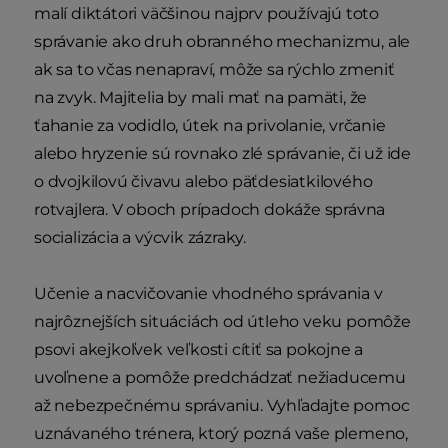
malí diktátori väčšinou najprv používajú toto
správanie ako druh obranného mechanizmu, ale
ak sa to včas nenapraví, môže sa rýchlo zmeniť
na zvyk. Majitelia by mali mať na pamäti, že
ťahanie za vodidlo, útek na privolanie, vrčanie
alebo hryzenie sú rovnako zlé správanie, či už ide
o dvojkilovú čivavu alebo päťdesiatkilového
rotvajlera. V oboch prípadoch dokáže správna
socializácia a výcvik zázraky.
Učenie a nacvičovanie vhodného správania v
najrôznejších situáciách od útleho veku pomôže
psovi akejkoľvek veľkosti cítiť sa pokojne a
uvoľnene a pomôže predchádzať nežiaducemu
až nebezpečnému správaniu. Vyhľadajte pomoc
uznávaného trénera, ktorý pozná vaše plemeno,