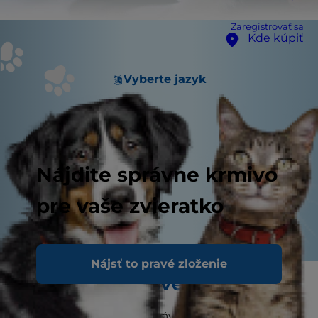
Zaregistrovať sa
Kde kúpiť
Vyberte jazyk
Nájdite správne krmivo
pre vaše zvieratko
Nájsť to pravé zloženie
Pozrite sa na svet ich očami
Malé plemená psov sú právom obľúbené,