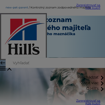
Zaregistrovať sa
new-pet-parent
Kontrolný zoznam zodpovedného majiteľa
Kde kúpiť
Kontrolný zoznam
zodpovedného majiteľa
Nový rodič domáceho maznáčika
Autor
|
Október 01, 2015
Prechádzať
Zistiť viac
O Hill's
Zaregistrovať sa
Kde kúpiť