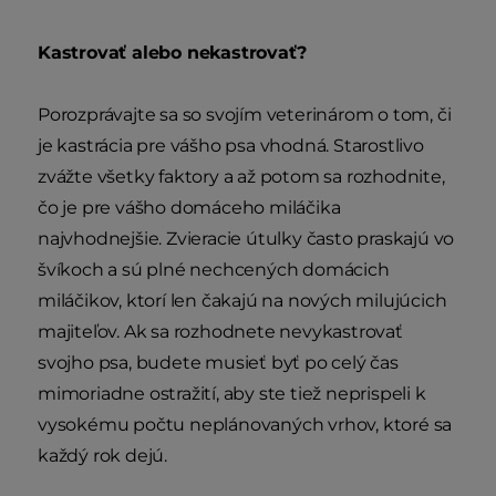
Kastrovať alebo nekastrovať?
Porozprávajte sa so svojím veterinárom o tom, či
je kastrácia pre vášho psa vhodná. Starostlivo
zvážte všetky faktory a až potom sa rozhodnite,
čo je pre vášho domáceho miláčika
najvhodnejšie. Zvieracie útulky často praskajú vo
švíkoch a sú plné nechcených domácich
miláčikov, ktorí len čakajú na nových milujúcich
majiteľov. Ak sa rozhodnete nevykastrovať
svojho psa, budete musieť byť po celý čas
mimoriadne ostražití, aby ste tiež neprispeli k
vysokému počtu neplánovaných vrhov, ktoré sa
každý rok dejú.