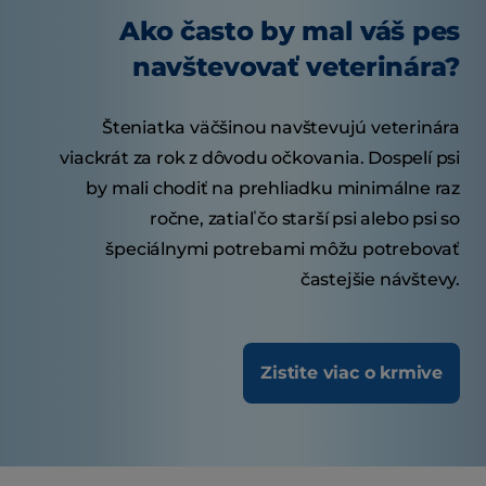
Ako často by mal váš pes
navštevovať veterinára?
Šteniatka väčšinou navštevujú veterinára
viackrát za rok z dôvodu očkovania. Dospelí psi
by mali chodiť na prehliadku minimálne raz
ročne, zatiaľ čo starší psi alebo psi so
špeciálnymi potrebami môžu potrebovať
častejšie návštevy.
Zistite viac o krmive