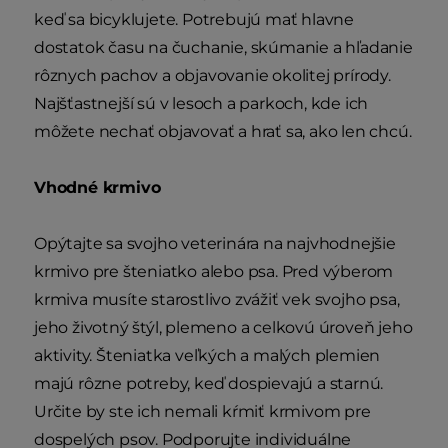
keď sa bicyklujete. Potrebujú mať hlavne
dostatok času na čuchanie, skúmanie a hľadanie
rôznych pachov a objavovanie okolitej prírody.
Najšťastnejší sú v lesoch a parkoch, kde ich
môžete nechať objavovať a hrať sa, ako len chcú.
Vhodné krmivo
Opýtajte sa svojho veterinára na najvhodnejšie
krmivo pre šteniatko alebo psa. Pred výberom
krmiva musíte starostlivo zvážiť vek svojho psa,
jeho životný štýl, plemeno a celkovú úroveň jeho
aktivity. Šteniatka veľkých a malých plemien
majú rôzne potreby, keď dospievajú a starnú.
Určite by ste ich nemali kŕmiť krmivom pre
dospelých psov. Podporujte individuálne