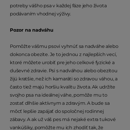
potreby vášho psa v každej fáze jeho života
podávaním vhodnej výživy.
Pozor na nadváhu
Pomôžte vášmu psovi vyhnúť sa nadváhe alebo
dokonca obezite. Je to jednou z najlepších vecí,
ktoré môžete urobiť pre jeho celkové fyzické a
duševné zdravie. Psi s nadváhou alebo obezitou
žijú kratšie, než ich kamaráti so zdravou váhou, a
často tiež majú horšiu kvalitu života. Ak udržíte
svojho psa na ideálnej váhe, pomôže mu to
zostať dlhšie aktívnym a zdravým. A bude sa
môcť lepšie zapájať do spoločnej rodinnej
zábavy. A ak už váš pes má nejaké extra tukové
vankúšiky, pomôžte mu ich zhodiť tak, že