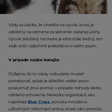
každá spoločná interakcia zábavnejšia pre vás
oboch.
Vždy sa uistite, že chodíte na výcvik, ktorý je
založený na odmene za splnenie zadanej úlohy.
Výcvik založený na treste je ešte stále bežný, ten
však zničí vzájomné priateľstvo s vaším psom.
V prípade núdze konajte
Dúfajme, že to nikdy nebudete musieť
potrebovať, avšak je dôležité vedieť psovi
poskytnúť prvú pomoc v prípade nehody alebo
náhleho ochorenia. Niekoľko organizácií, ako
napríklad
Blue Cross
, ponúka množstvo
užitočných informácií online, ktoré vám pomôžu