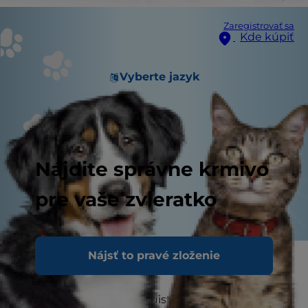
Zaregistrovať sa
Kde kúpiť
Vyberte jazyk
Nájdite správne krmivo
pre vaše zvieratko
Nájsť to pravé zloženie
Dobre zvážte chovateľa
Ak hľadáte nového psa, uistite sa, že si šteniatko