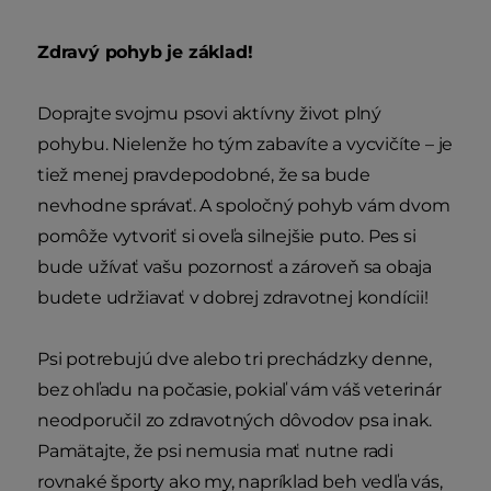
Zdravý pohyb je základ!
Doprajte svojmu psovi aktívny život plný
pohybu. Nielenže ho tým zabavíte a vycvičíte – je
tiež menej pravdepodobné, že sa bude
nevhodne správať. A spoločný pohyb vám dvom
pomôže vytvoriť si oveľa silnejšie puto. Pes si
bude užívať vašu pozornosť a zároveň sa obaja
budete udržiavať v dobrej zdravotnej kondícii!
Psi potrebujú dve alebo tri prechádzky denne,
bez ohľadu na počasie, pokiaľ vám váš veterinár
neodporučil zo zdravotných dôvodov psa inak.
Pamätajte, že psi nemusia mať nutne radi
rovnaké športy ako my, napríklad beh vedľa vás,