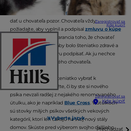
kúpite iba od zodpovedného chovateľa. Portál
RSPCA uvádza niekoľko
dobrých tipov
, na čo si
dať u chovateľa pozor. Chovateľa vždy
Zaregistrovať sa
Kde kúpiť
požiadajte, aby vyplnil a podpísal
zmluvu o kúpe
šteniatka
. To je istá garancia toho, že chovateľ
urobil všetko pre to, aby bolo šteniatko zdravé a
nebojí sa preto zmluvu podpísať. Ak ju nechce
podpísať, nájdite si iného chovateľa.
Skôr, ako si pôjdete šteniatko vybrať k
chovateľovi, vždy zvážte, či by ste si nového
psíka nevzali radšej z nejakého renomovaného
Zaregistrovať sa
Kde kúpiť
útulku, ako je napríklad
Blue Cross
. V útulkoch
sú stovky milých psíkov všetkých vekových
Vyberte jazyk
kategórií, ktorí len čakajú na svoj nový stály
domov. Skúste pred výberom svojho ďalšieho
Prechádzať