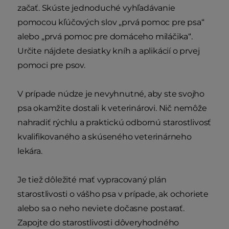
začať. Skúste jednoduché vyhľadávanie
pomocou kľúčových slov „prvá pomoc pre psa“
alebo „prvá pomoc pre domáceho miláčika“.
Určite nájdete desiatky kníh a aplikácií o prvej
pomoci pre psov.
V prípade núdze je nevyhnutné, aby ste svojho
psa okamžite dostali k veterinárovi. Nič nemôže
nahradiť rýchlu a praktickú odbornú starostlivosť
kvalifikovaného a skúseného veterinárneho
lekára.
Je tiež dôležité mať vypracovaný plán
starostlivosti o vášho psa v prípade, ak ochoriete
alebo sa o neho neviete dočasne postarať.
Zapojte do starostlivosti dôveryhodného