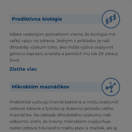
Prediktívna biológia
Vďaka vedeckým poznatkom vieme, že biológia má
veľký vplyv na zdravie. Jedným z príkladov je náš
dlhodobý výskum toho, ako môže výživa ovplyvniť
génovú expresiu zvieraťa a pomôcť mu tak žiť zdravý
život.
Zistite viac
Mikrobióm maznáčikov
Prebiotiká vyživujú črevné baktérie a môžu ovplyvniť
celkové zdravie a fyzickú aj duševnú pohodu vášho
maznáčika. Na základe dlhodobého výskumu naši
odborníci zistili, že črevný mikrobióm ovplyvňuje
nielen zdravie tráviaceho traktu psov a mačiek, ale aj