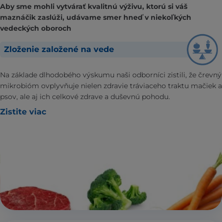
Aby sme mohli vytvárať kvalitnú výživu, ktorú si váš
maznáčik zaslúži, udávame smer hneď v niekoľkých
vedeckých oboroch
Zloženie založené na vede
Na základe dlhodobého výskumu naši odborníci zistili, že črevný
mikrobióm ovplyvňuje nielen zdravie tráviaceho traktu mačiek a
psov, ale aj ich celkové zdrave a duševnú pohodu.
Zistite viac