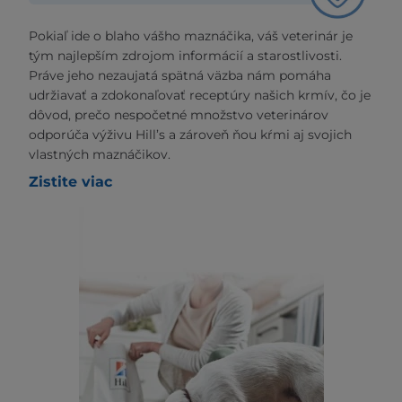
Pokiaľ ide o blaho vášho maznáčika, váš veterinár je
tým najlepším zdrojom informácií a starostlivosti.
Práve jeho nezaujatá spätná väzba nám pomáha
udržiavať a zdokonaľovať receptúry našich krmív, čo je
dôvod, prečo nespočetné množstvo veterinárov
odporúča výživu Hill’s a zároveň ňou kŕmi aj svojich
vlastných maznáčikov.
Zistite viac