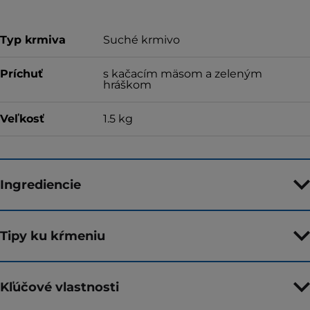
Typ krmiva
Suché krmivo
Príchuť
s kačacím mäsom a zeleným
hráškom
Veľkosť
1.5 kg
Ingrediencie
Tipy ku kŕmeniu
Kľúčové vlastnosti