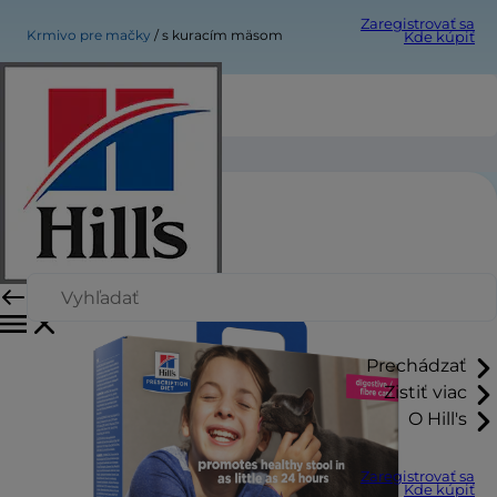
Zaregistrovať sa
Krmivo pre mačky
s kuracím mäsom
Kde kúpiť
s kuracím mäsom
Prechádzať
Zistiť viac
O Hill's
Zaregistrovať sa
Kde kúpiť