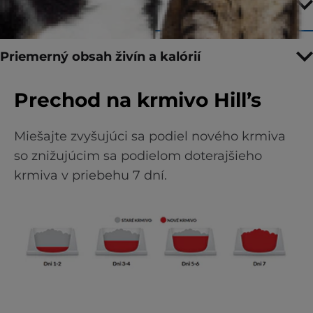
Kľúčové vlastnosti
Priemerný obsah živín a kalórií
Prechod na krmivo Hill’s
Miešajte zvyšujúci sa podiel nového krmiva
so znižujúcim sa podielom doterajšieho
krmiva v priebehu 7 dní.