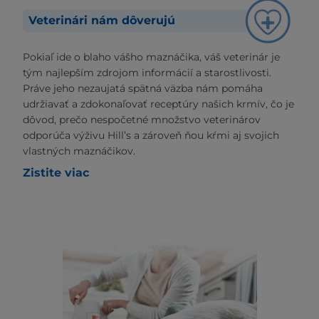
Veterinári nám dôverujú
Pokiaľ ide o blaho vášho maznáčika, váš veterinár je
tým najlepším zdrojom informácií a starostlivosti.
Práve jeho nezaujatá spätná väzba nám pomáha
udržiavať a zdokonaľovať receptúry našich krmív, čo je
dôvod, prečo nespočetné množstvo veterinárov
odporúča výživu Hill’s a zároveň ňou kŕmi aj svojich
vlastných maznáčikov.
Zistite viac