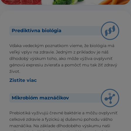
Prediktívna biológia
Vďaka vedeckým poznatkom vieme, že biológia má
veľký vplyv na zdravie. Jedným z príkladov je náš
dlhodobý výskum toho, ako môže výživa ovplyvniť
génovú expresiu zvieraťa a pomôcť mu tak žiť zdravý
život.
Zistite viac
Mikrobióm maznáčikov
Prebiotiká vyživujú črevné baktérie a môžu ovplyvniť
celkové zdravie a fyzickú aj duševnú pohodu vášho
maznáčika. Na základe dlhodobého výskumu naši