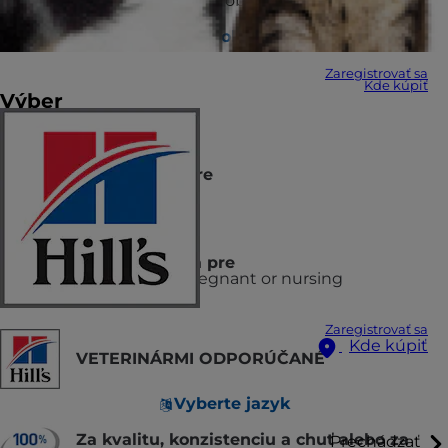
pomáha zvládať zložité GI problémy.
Vyhľadať útulok / veterinára
Zaregistrovať sa
Kde kúpiť
Výber
Odporúčané pre
Adult Dogs
Neodporúča sa pre
puppies and pregnant or nursing
Zaregistrovať sa
Kde kúpiť
VETERINÁRMI ODPORÚČANÉ
Vyberte jazyk
Za kvalitu, konzistenciu a chuť alebo za
Prechádzať