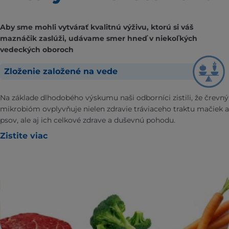
Aby sme mohli vytvárať kvalitnú výživu, ktorú si váš
maznáčik zaslúži, udávame smer hneď v niekoľkých
vedeckých oboroch
Zloženie založené na vede
Na základe dlhodobého výskumu naši odborníci zistili, že črevný
mikrobióm ovplyvňuje nielen zdravie tráviaceho traktu mačiek a
psov, ale aj ich celkové zdrave a duševnú pohodu.
Zistite viac