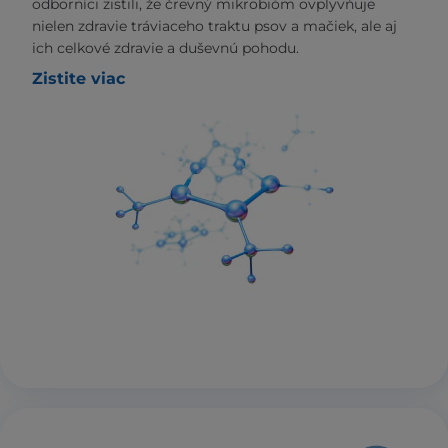
odborníci zistili, že črevný mikrobióm ovplyvňuje
nielen zdravie tráviaceho traktu psov a mačiek, ale aj
ich celkové zdravie a duševnú pohodu.
Zistite viac