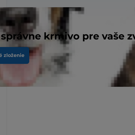
 správne krmivo pre vaše z
é zloženie