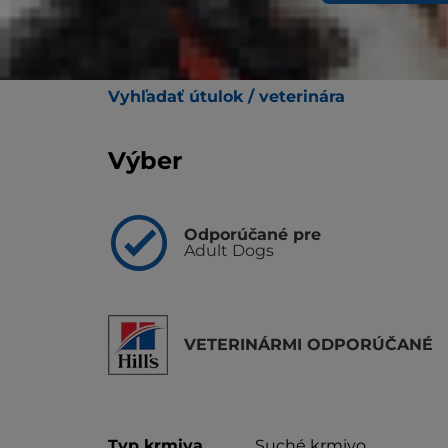
Suché krmivo pre mačiatka Hill's Prescript
výživa, ktorá vyživuje črevný mikrobióm a
technológiu ActivBiome+ Digestion spoločno
ktorá preukázateľne rýchlo vyživuje črevn
Vyhľadať útulok / veterinára
Výber
Odporúčané pre
Adult Dogs
VETERINÁRMI ODPORÚČANÉ
Typ krmiva
Suché krmivo