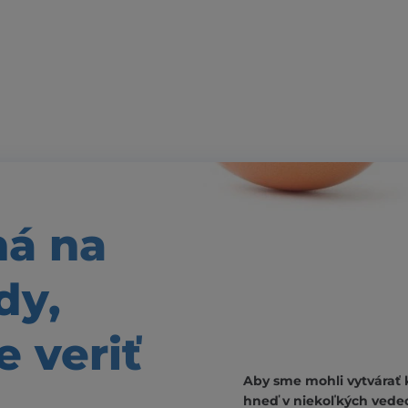
ná
na
dy,
 veriť
Aby sme mohli vytvárať 
hneď v niekoľkých vede