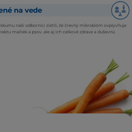
žené na vede
skumu naši odborníci zistili, že črevný mikrobióm ovplyvňuje
traktu mačiek a psov, ale aj ich celkové zdrave a duševnú