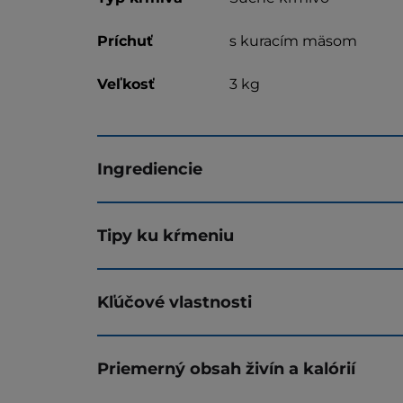
Príchuť
s kuracím mäsom
Veľkosť
3 kg
Ingrediencie
Tipy ku kŕmeniu
Kľúčové vlastnosti
Priemerný obsah živín a kalórií