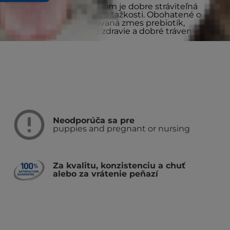
ion Diet i/d s kuracím mäsom je dobre stráviteľná
 pomáha redukovať tráviace ťažkosti. Obohatené o
sti Hill's, čo je patentovaná zmes prebiotík,
ý mikrobióm a podporuje zdravie a dobré trávenie.
Neodporúča sa pre
puppies and pregnant or nursing
Za kvalitu, konzistenciu a chuť
alebo za vrátenie peňazí