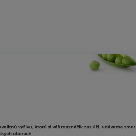
kvalitnú výživu, ktorú si váš maznáčik zaslúži, udávame smer
ckých oboroch