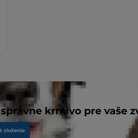
 správne krmivo pre vaše z
 i/d
é zloženie