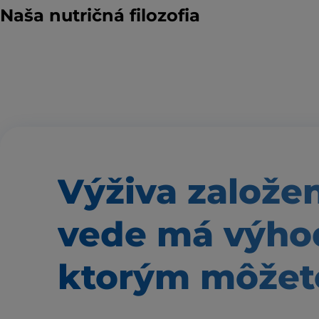
Naša nutričná filozofia
Výživa založe
vede má výho
ktorým môžete