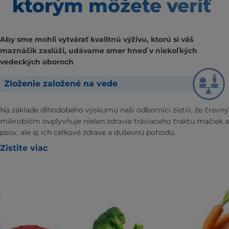
ktorým môžete veriť
Aby sme mohli vytvárať kvalitnú výživu, ktorú si váš
maznáčik zaslúži, udávame smer hneď v niekoľkých
vedeckých oboroch
Zloženie založené na vede
Na základe dlhodobého výskumu naši odborníci zistili, že črevný
mikrobióm ovplyvňuje nielen zdravie tráviaceho traktu mačiek a
psov, ale aj ich celkové zdrave a duševnú pohodu.
Zistite viac