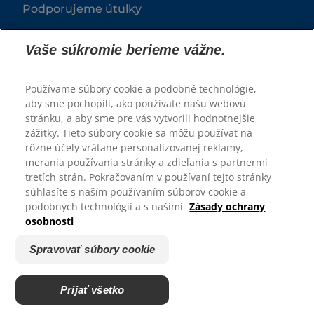
Podporujeme útulky
Vaše súkromie berieme vážne.
Používame súbory cookie a podobné technológie,
aby sme pochopili, ako používate našu webovú
stránku, a aby sme pre vás vytvorili hodnotnejšie
zážitky. Tieto súbory cookie sa môžu používať na
rôzne účely vrátane personalizovanej reklamy,
© 2025 Hill's Pet Nutrition, Inc.
merania používania stránky a zdieľania s partnermi
tretích strán. Pokračovaním v používaní tejto stránky
Všetky práva vyhradené.
súhlasíte s naším používaním súborov cookie a
podobných technológií a s našimi
Zásady ochrany
Pravidlá
Právne vyhlásenie
osobnosti
Zásady ochrany osobných
Spravovať súbory cookie
údajov
Spravovať súbory cookie
Prijať všetko