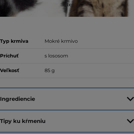
Za kvalitu, konzistenciu a chuť alebo za
vrátenie peňazí
Typ krmiva
Mokré krmivo
Príchuť
s lososom
Veľkosť
85 g
Ingrediencie
Tipy ku kŕmeniu