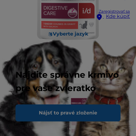
Zaregistrovať sa
Kde kúpiť
Vyberte jazyk
Nájdite správne krmivo
pre vaše zvieratko
Nájsť to pravé zloženie