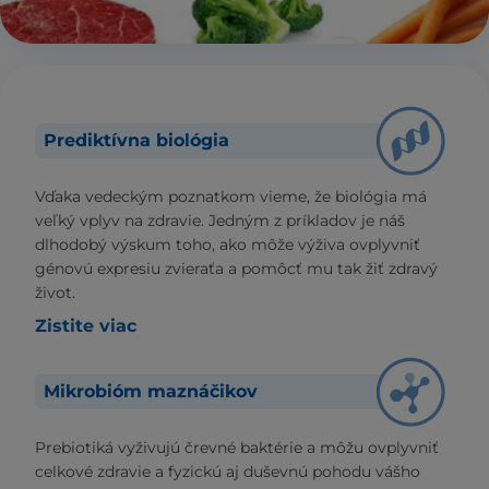
Prediktívna biológia
Vďaka vedeckým poznatkom vieme, že biológia má
veľký vplyv na zdravie. Jedným z príkladov je náš
dlhodobý výskum toho, ako môže výživa ovplyvniť
génovú expresiu zvieraťa a pomôcť mu tak žiť zdravý
život.
Zistite viac
Mikrobióm maznáčikov
Prebiotiká vyživujú črevné baktérie a môžu ovplyvniť
celkové zdravie a fyzickú aj duševnú pohodu vášho