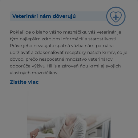
Veterinári nám dôverujú
Pokiaľ ide o blaho vášho maznáčika, váš veterinár je
tým najlepším zdrojom informácií a starostlivosti.
Práve jeho nezaujatá spätná väzba nám pomáha
udržiavať a zdokonaľovať receptúry našich krmív, čo je
dôvod, prečo nespočetné množstvo veterinárov
odporúča výživu Hill’s a zároveň ňou kŕmi aj svojich
vlastných maznáčikov.
Zistite viac