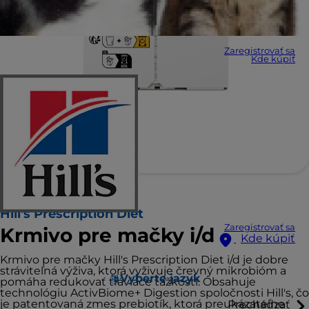
Zaregistrovať sa
Kde kúpiť
Hill's Prescription Diet
Zaregistrovať sa
Krmivo pre mačky i/d
Kde kúpiť
Krmivo pre mačky Hill's Prescription Diet i/d je dobre
stráviteľná výživa, ktorá vyživuje črevný mikrobióm a
Vyberte jazyk
pomáha redukovať tráviace ťažkosti. Obsahuje
technológiu ActivBiome+ Digestion spoločnosti Hill's, čo
je patentovaná zmes prebiotík, ktorá preukázateľne
Prechádzať