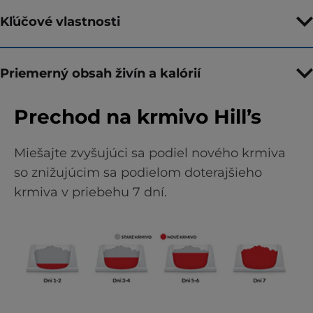
Kľúčové vlastnosti
Priemerný obsah živín a kalórií
Prechod na krmivo Hill’s
Miešajte zvyšujúci sa podiel nového krmiva
so znižujúcim sa podielom doterajšieho
krmiva v priebehu 7 dní.