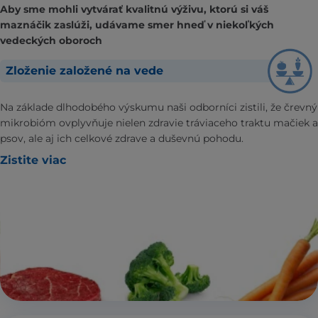
Aby sme mohli vytvárať kvalitnú výživu, ktorú si váš
maznáčik zaslúži, udávame smer hneď v niekoľkých
vedeckých oboroch
Zloženie založené na vede
Na základe dlhodobého výskumu naši odborníci zistili, že črevný
mikrobióm ovplyvňuje nielen zdravie tráviaceho traktu mačiek a
psov, ale aj ich celkové zdrave a duševnú pohodu.
Zistite viac