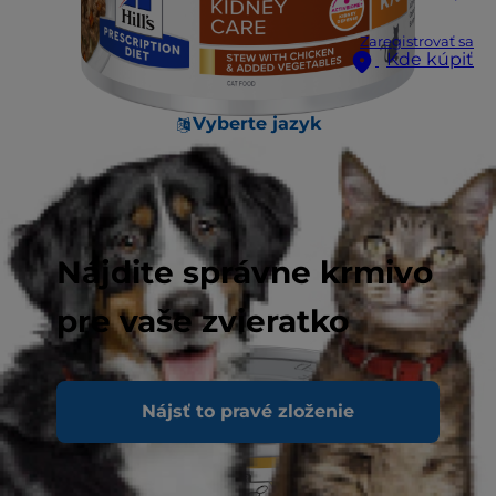
Zaregistrovať sa
Kde kúpiť
Vyberte jazyk
Nájdite správne krmivo
pre vaše zvieratko
Nájsť to pravé zloženie