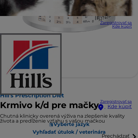
Zaregistrovať sa
Kde kúpiť
Hill's Prescription Diet
Zaregistrovať sa
Krmivo k/d pre mačky
Kde kúpiť
Chutná klinicky overená výživa na zlepšenie kvality
života a predĺženie vzťahu s vašou mačkou
Vyberte jazyk
Vyhľadať útulok / veterinára
Prechádzať