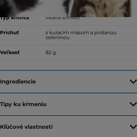
Typ krmiva
Mokré krmivo
Príchuť
s kuracím mäsom a pridanou
zeleninou
Veľkosť
82 g
Ingrediencie
Tipy ku kŕmeniu
Kľúčové vlastnosti