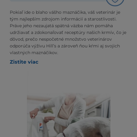
Pokiaľ ide o blaho vášho maznáčika, váš veterinár je
tým najlepším zdrojom informácií a starostlivosti.
Práve jeho nezaujatá spätná väzba nám pomáha
udržiavať a zdokonaľovať receptúry našich krmív, čo je
dôvod, prečo nespočetné množstvo veterinárov
odporúča výživu Hill’s a zároveň ňou kŕmi aj svojich
vlastných maznáčikov.
Zistite viac