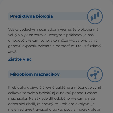
Prediktívna biológia
Vďaka vedeckým poznatkom vieme, že biológia má
veľký vplyv na zdravie. Jedným z príkladov je náš
dlhodobý výskum toho, ako môže výživa ovplyvniť
génovú expresiu zvieraťa a pomôcť mu tak žiť zdravý
život.
Zistite viac
Mikrobióm maznáčikov
Prebiotiká vyživujú črevné baktérie a môžu ovplyvniť
celkové zdravie a fyzickú aj duševnú pohodu vášho
maznáčika. Na základe dlhodobého výskumu naši
odborníci zistili, že črevný mikrobióm ovplyvňuje
nielen zdravie tráviaceho traktu psov a mačiek, ale aj