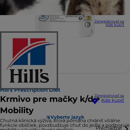
Zaregistrovať sa
Kde kúpiť
Hill's Prescription Diet
Zaregistrovať sa
Krmivo pre mačky k/d +
Kde kúpiť
Mobility
Vyberte jazyk
Chutná klinická výživa, ktorá pomáha chrániť vitálne
funkcie obličiek, povzbudzuje chuť do jedla a podporuje
Prechádzať
mobilitu a kvalitu života mačiek