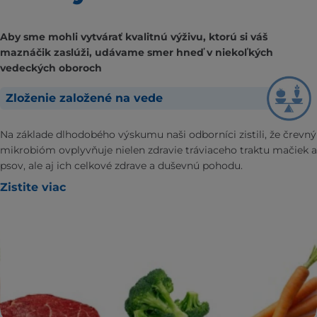
Aby sme mohli vytvárať kvalitnú výživu, ktorú si váš
maznáčik zaslúži, udávame smer hneď v niekoľkých
vedeckých oboroch
Zloženie založené na vede
Na základe dlhodobého výskumu naši odborníci zistili, že črevný
mikrobióm ovplyvňuje nielen zdravie tráviaceho traktu mačiek a
psov, ale aj ich celkové zdrave a duševnú pohodu.
Zistite viac