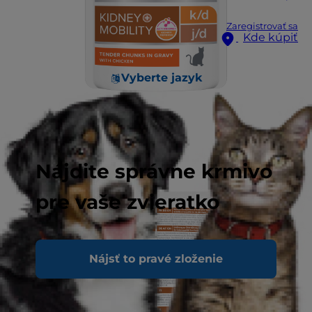
Zaregistrovať sa
Kde kúpiť
Vyberte jazyk
Nájdite správne krmivo
pre vaše zvieratko
Nájsť to pravé zloženie