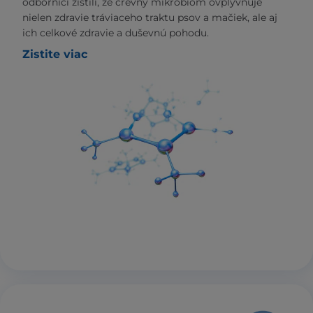
odborníci zistili, že črevný mikrobióm ovplyvňuje
nielen zdravie tráviaceho traktu psov a mačiek, ale aj
ich celkové zdravie a duševnú pohodu.
Zistite viac