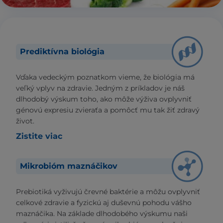
Prediktívna biológia
Vďaka vedeckým poznatkom vieme, že biológia má
veľký vplyv na zdravie. Jedným z príkladov je náš
dlhodobý výskum toho, ako môže výživa ovplyvniť
génovú expresiu zvieraťa a pomôcť mu tak žiť zdravý
život.
Zistite viac
Mikrobióm maznáčikov
Prebiotiká vyživujú črevné baktérie a môžu ovplyvniť
celkové zdravie a fyzickú aj duševnú pohodu vášho
maznáčika. Na základe dlhodobého výskumu naši