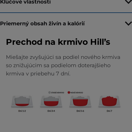
Kľúčové vlastnosti
Priemerný obsah živín a kalórií
Prechod na krmivo Hill’s
Miešajte zvyšujúci sa podiel nového krmiva
so znižujúcim sa podielom doterajšieho
krmiva v priebehu 7 dní.