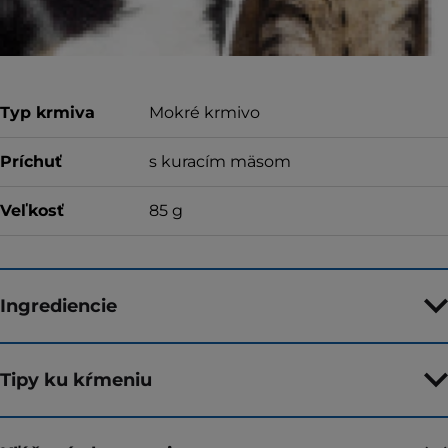
vrátenie peňazí
Typ krmiva
Mokré krmivo
Príchuť
s kuracím mäsom
Veľkosť
85 g
Ingrediencie
Tipy ku kŕmeniu