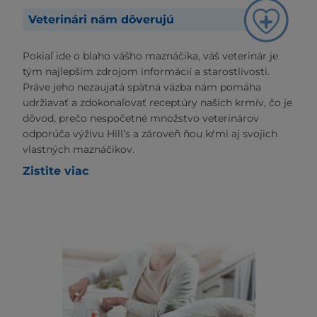
Veterinári nám dôverujú
Pokiaľ ide o blaho vášho maznáčika, váš veterinár je
tým najlepším zdrojom informácií a starostlivosti.
Práve jeho nezaujatá spätná väzba nám pomáha
udržiavať a zdokonaľovať receptúry našich krmív, čo je
dôvod, prečo nespočetné množstvo veterinárov
odporúča výživu Hill’s a zároveň ňou kŕmi aj svojich
vlastných maznáčikov.
Zistite viac