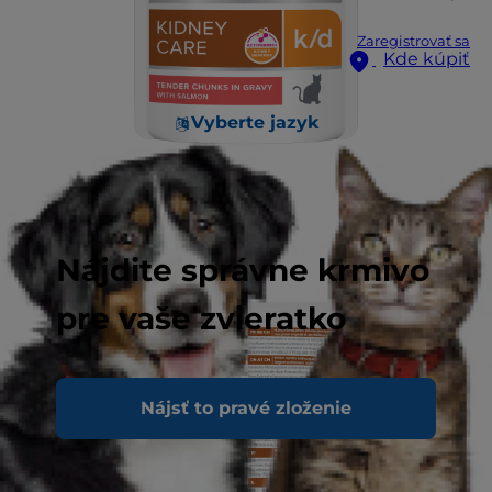
Zaregistrovať sa
Kde kúpiť
Vyberte jazyk
Nájdite správne krmivo
pre vaše zvieratko
Nájsť to pravé zloženie