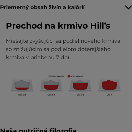
Priemerný obsah živín a kalórií
Prechod na krmivo Hill’s
Miešajte zvyšujúci sa podiel nového krmiva
so znižujúcim sa podielom doterajšieho
krmiva v priebehu 7 dní.
Naša nutričná filozofia