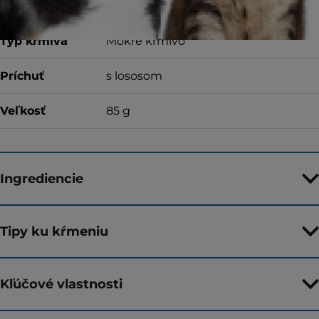
Typ krmiva
Mokré krmivo
Príchuť
s lososom
Veľkosť
85 g
Ingrediencie
Tipy ku kŕmeniu
Kľúčové vlastnosti