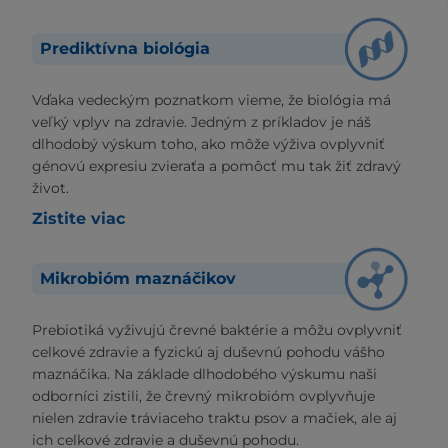
Prediktívna biológia
Vďaka vedeckým poznatkom vieme, že biológia má
veľký vplyv na zdravie. Jedným z príkladov je náš
dlhodobý výskum toho, ako môže výživa ovplyvniť
génovú expresiu zvieraťa a pomôcť mu tak žiť zdravý
život.
Zistite viac
Mikrobióm maznáčikov
Prebiotiká vyživujú črevné baktérie a môžu ovplyvniť
celkové zdravie a fyzickú aj duševnú pohodu vášho
maznáčika. Na základe dlhodobého výskumu naši
odborníci zistili, že črevný mikrobióm ovplyvňuje
nielen zdravie tráviaceho traktu psov a mačiek, ale aj
ich celkové zdravie a duševnú pohodu.