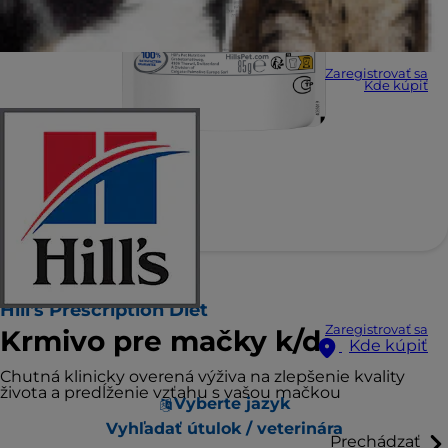
Zaregistrovať sa
Kde kúpiť
Hill's Prescription Diet
Zaregistrovať sa
Krmivo pre mačky k/d
Kde kúpiť
Chutná klinicky overená výživa na zlepšenie kvality
života a predĺženie vzťahu s vašou mačkou
Vyberte jazyk
Vyhľadať útulok / veterinára
Prechádzať