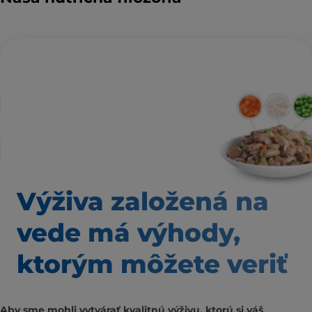
Výživa založená
na
vede má výhody,
ktorým môžete veriť
Aby sme mohli vytvárať kvalitnú výživu, ktorú si váš