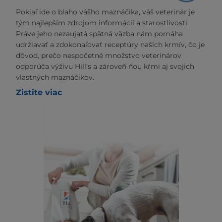
Pokiaľ ide o blaho vášho maznáčika, váš veterinár je
tým najlepším zdrojom informácií a starostlivosti.
Práve jeho nezaujatá spätná väzba nám pomáha
udržiavať a zdokonaľovať receptúry našich krmív, čo je
dôvod, prečo nespočetné množstvo veterinárov
odporúča výživu Hill’s a zároveň ňou kŕmi aj svojich
vlastných maznáčikov.
Zistite viac