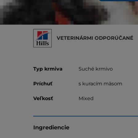
developing struvite & calcium
oxalate crystals
Proud to have helped
15 MILLION
SHELTER PETS find a forever home
& counting
VETERINÁRMI ODPORÚČANÉ
Typ krmiva
Suché krmivo
Príchuť
s kuracím mäsom
Veľkosť
Mixed
Ingrediencie