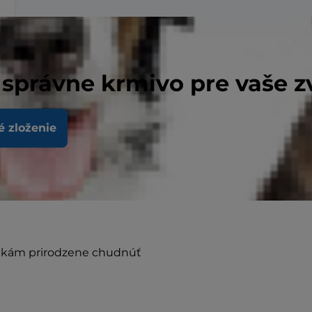
 správne krmivo pre vaše z
é zloženie
ačkám prirodzene chudnúť