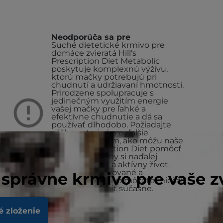
Neodporúča sa pre
Suché dietetické krmivo pre
domáce zvieratá Hill‘s
Prescription Diet Metabolic
poskytuje komplexnú výživu,
ktorú mačky potrebujú pri
chudnutí a udržiavaní hmotnosti.
Prirodzene spolupracuje s
jedinečným využitím energie
vašej mačky pre ľahké a
efektívne chudnutie a dá sa
používať dlhodobo. Požiadajte
vášho veterinára o ďalšie
informácie o tom, ako môžu naše
krmivá Prescription Diet pomôcť
vašej mačke, aby si naďalej
užívala šťastný a aktívny život.
Suché, konzervované a
 správne krmivo pre vaše z
vrecované krmivá môžete miešať
alebo nimi kŕmiť súčasne.
é zloženie