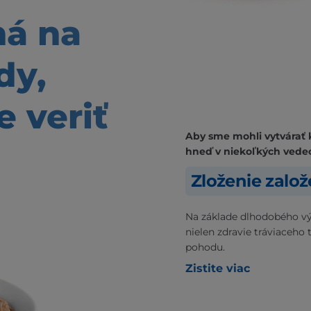
ná
na
dy,
 veriť
Aby sme mohli vytvárať 
hneď v niekoľkých vede
Zloženie zalo
Na základe dlhodobého vý
nielen zdravie tráviaceho 
pohodu.
Zistite viac