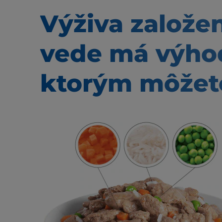
Výživa založe
vede má výho
ktorým môžete