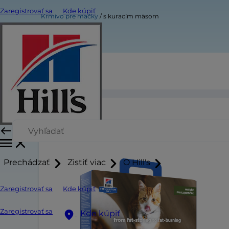
Zaregistrovať sa
Kde kúpiť
Krmivo pre mačky
s kuracím mäsom
s kuracím mäsom
Prechádzať
Zistiť viac
O Hill's
Zaregistrovať sa
Kde kúpiť
Zaregistrovať sa
Kde kúpiť