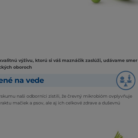
kvalitnú výživu, ktorú si váš maznáčik zaslúži, udávame smer
ckých oboroch
žené na vede
skumu naši odborníci zistili, že črevný mikrobióm ovplyvňuje
traktu mačiek a psov, ale aj ich celkové zdrave a duševnú