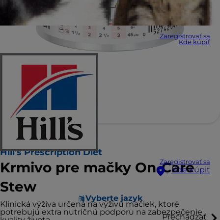
Zaregistrovať sa
Kde kúpiť
Hill's Prescription Diet
Zaregistrovať sa
Krmivo pre mačky On-Care
Kde kúpiť
Stew
Vyberte jazyk
Klinická výživa určená na výživu mačiek, ktoré
potrebujú extra nutričnú podporu na zabezpečenie
Prechádzať
kvality života