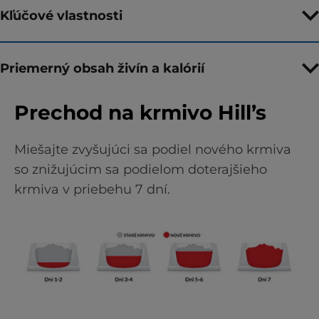
Kľúčové vlastnosti
Priemerný obsah živín a kalórií
Prechod na krmivo Hill’s
Miešajte zvyšujúci sa podiel nového krmiva
so znižujúcim sa podielom doterajšieho
krmiva v priebehu 7 dní.