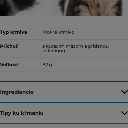
vrátenie peňazí
Typ krmiva
Mokré krmivo
Príchuť
s kuracím mäsom a pridanou
zeleninou
Veľkosť
82 g
Ingrediencie
Tipy ku kŕmeniu