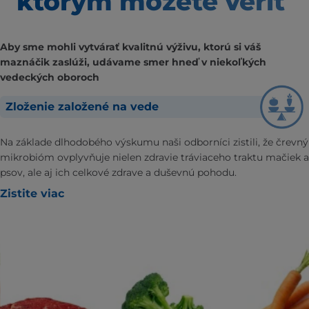
ktorým môžete veriť
Aby sme mohli vytvárať kvalitnú výživu, ktorú si váš
maznáčik zaslúži, udávame smer hneď v niekoľkých
vedeckých oboroch
Zloženie založené na vede
Na základe dlhodobého výskumu naši odborníci zistili, že črevný
mikrobióm ovplyvňuje nielen zdravie tráviaceho traktu mačiek a
psov, ale aj ich celkové zdrave a duševnú pohodu.
Zistite viac