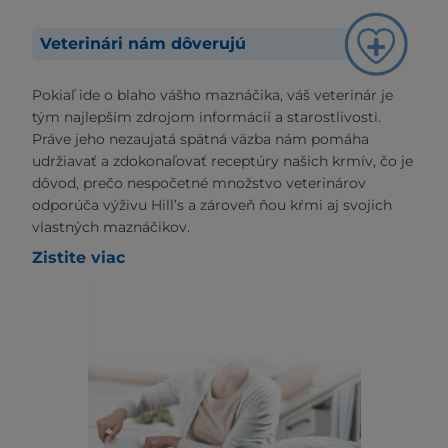
Veterinári nám dôverujú
Pokiaľ ide o blaho vášho maznáčika, váš veterinár je
tým najlepším zdrojom informácií a starostlivosti.
Práve jeho nezaujatá spätná väzba nám pomáha
udržiavať a zdokonaľovať receptúry našich krmív, čo je
dôvod, prečo nespočetné množstvo veterinárov
odporúča výživu Hill’s a zároveň ňou kŕmi aj svojich
vlastných maznáčikov.
Zistite viac