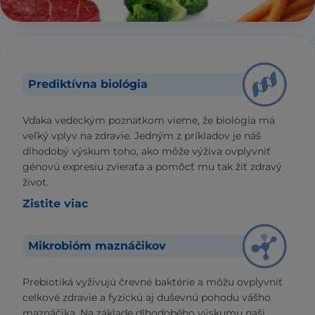
Prediktívna biológia
Vďaka vedeckým poznatkom vieme, že biológia má
veľký vplyv na zdravie. Jedným z príkladov je náš
dlhodobý výskum toho, ako môže výživa ovplyvniť
génovú expresiu zvieraťa a pomôcť mu tak žiť zdravý
život.
Zistite viac
Mikrobióm maznáčikov
Prebiotiká vyživujú črevné baktérie a môžu ovplyvniť
celkové zdravie a fyzickú aj duševnú pohodu vášho
maznáčika. Na základe dlhodobého výskumu naši