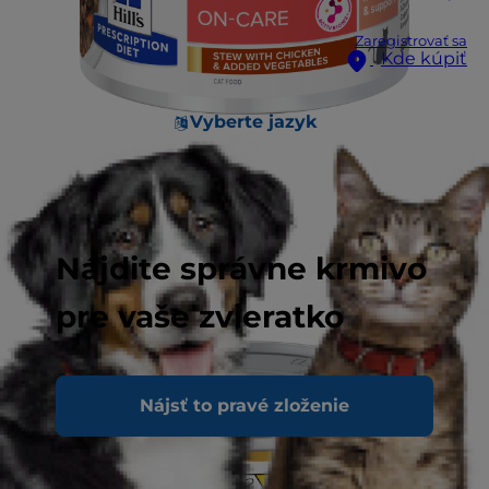
Zaregistrovať sa
Kde kúpiť
Vyberte jazyk
Nájdite správne krmivo
pre vaše zvieratko
Nájsť to pravé zloženie