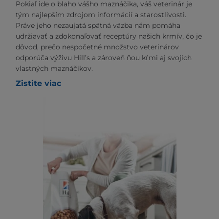
Pokiaľ ide o blaho vášho maznáčika, váš veterinár je
tým najlepším zdrojom informácií a starostlivosti.
Práve jeho nezaujatá spätná väzba nám pomáha
udržiavať a zdokonaľovať receptúry našich krmív, čo je
dôvod, prečo nespočetné množstvo veterinárov
odporúča výživu Hill’s a zároveň ňou kŕmi aj svojich
vlastných maznáčikov.
Zistite viac