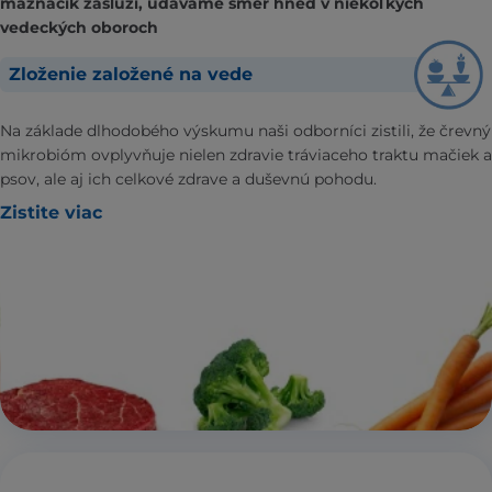
maznáčik zaslúži, udávame smer hneď v niekoľkých
vedeckých oboroch
Zloženie založené na vede
Na základe dlhodobého výskumu naši odborníci zistili, že črevný
mikrobióm ovplyvňuje nielen zdravie tráviaceho traktu mačiek a
psov, ale aj ich celkové zdrave a duševnú pohodu.
Zistite viac