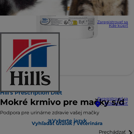
Zaregistrovať sa
Kde kúpiť
Hill's Prescription Diet
Zaregistrovať sa
Mokré krmivo pre mačky s/d
Kde kúpiť
Podpora pre urinárne zdravie vašej mačky
Vyberte jazyk
Vyhľadať útulok / veterinára
Prechádzať