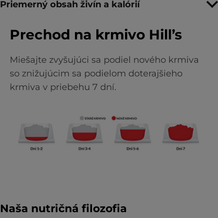
Priemerný obsah živín a kalórií
Prechod na krmivo Hill’s
Miešajte zvyšujúci sa podiel nového krmiva
so znižujúcim sa podielom doterajšieho
krmiva v priebehu 7 dní.
Naša nutričná filozofia