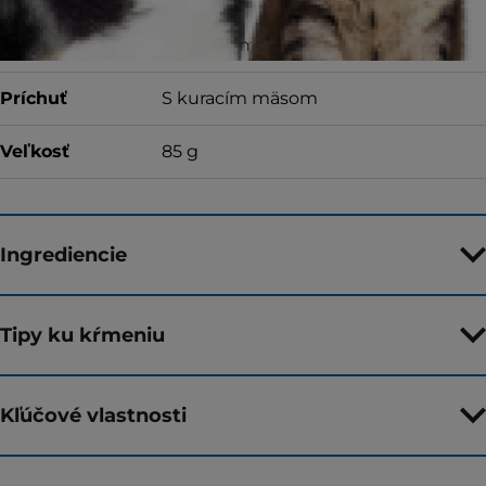
Typ krmiva
Mokré krmivo
Príchuť
S kuracím mäsom
Veľkosť
85 g
Ingrediencie
Tipy ku kŕmeniu
Kľúčové vlastnosti