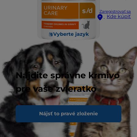
Zaregistrovať sa
Kde kúpiť
Vyberte jazyk
Nájdite správne krmivo
pre vaše zvieratko
Nájsť to pravé zloženie