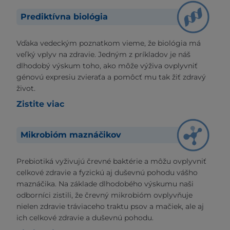
Prediktívna biológia
Vďaka vedeckým poznatkom vieme, že biológia má
veľký vplyv na zdravie. Jedným z príkladov je náš
dlhodobý výskum toho, ako môže výživa ovplyvniť
génovú expresiu zvieraťa a pomôcť mu tak žiť zdravý
život.
Zistite viac
Mikrobióm maznáčikov
Prebiotiká vyživujú črevné baktérie a môžu ovplyvniť
celkové zdravie a fyzickú aj duševnú pohodu vášho
maznáčika. Na základe dlhodobého výskumu naši
odborníci zistili, že črevný mikrobióm ovplyvňuje
nielen zdravie tráviaceho traktu psov a mačiek, ale aj
ich celkové zdravie a duševnú pohodu.