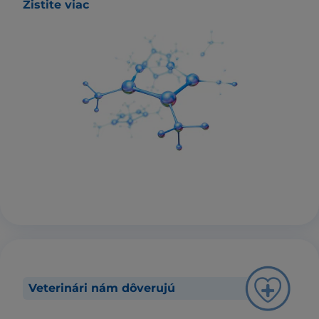
Zistite viac
Veterinári nám dôverujú