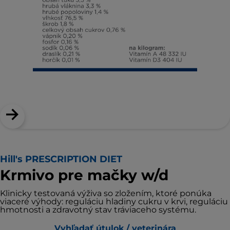
Hill's PRESCRIPTION DIET
Krmivo pre mačky w/d
Klinicky testovaná výživa so zložením, ktoré ponúka
viaceré výhody: reguláciu hladiny cukru v krvi, reguláciu
hmotnosti a zdravotný stav tráviaceho systému.
Vyhľadať útulok / veterinára