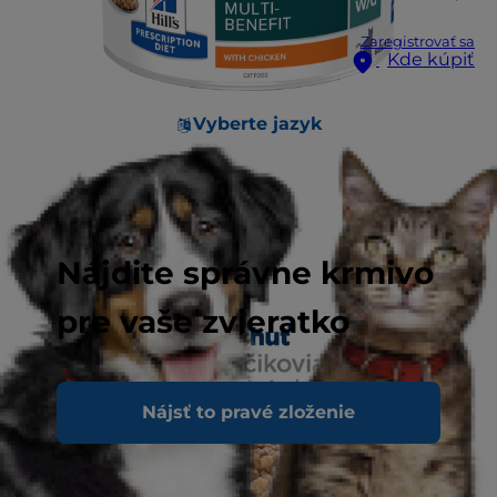
Zaregistrovať sa
Kde kúpiť
Vyberte jazyk
Nájdite správne krmivo
pre vaše zvieratko
Nájsť to pravé zloženie