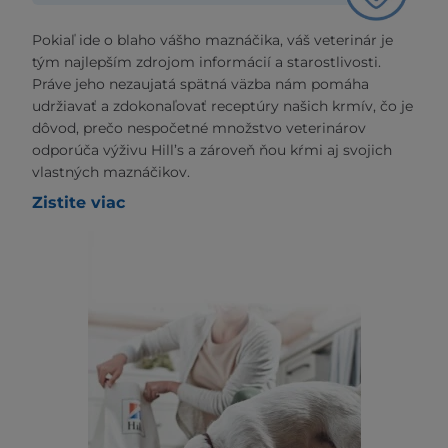
Pokiaľ ide o blaho vášho maznáčika, váš veterinár je
tým najlepším zdrojom informácií a starostlivosti.
Práve jeho nezaujatá spätná väzba nám pomáha
udržiavať a zdokonaľovať receptúry našich krmív, čo je
dôvod, prečo nespočetné množstvo veterinárov
odporúča výživu Hill’s a zároveň ňou kŕmi aj svojich
vlastných maznáčikov.
Zistite viac