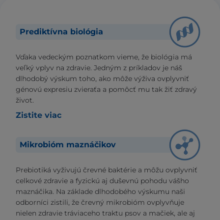
Prediktívna biológia
Vďaka vedeckým poznatkom vieme, že biológia má
veľký vplyv na zdravie. Jedným z príkladov je náš
dlhodobý výskum toho, ako môže výživa ovplyvniť
génovú expresiu zvieraťa a pomôcť mu tak žiť zdravý
život.
Zistite viac
Mikrobióm maznáčikov
Prebiotiká vyživujú črevné baktérie a môžu ovplyvniť
celkové zdravie a fyzickú aj duševnú pohodu vášho
maznáčika. Na základe dlhodobého výskumu naši
odborníci zistili, že črevný mikrobióm ovplyvňuje
nielen zdravie tráviaceho traktu psov a mačiek, ale aj