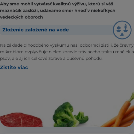
Aby sme mohli vytvárať kvalitnú výživu, ktorú si váš
maznáčik zaslúži, udávame smer hneď v niekoľkých
vedeckých oboroch
Zloženie založené na vede
Na základe dlhodobého výskumu naši odborníci zistili, že črevný
mikrobióm ovplyvňuje nielen zdravie tráviaceho traktu mačiek a
psov, ale aj ich celkové zdrave a duševnú pohodu.
Zistite viac