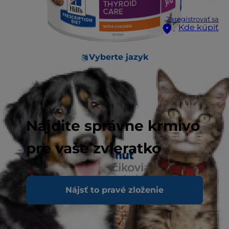
Zaregistrovať sa
Kde kúpiť
Vyberte jazyk
Nájdite správne krmivo
pre vaše zvieratko
Nájsť to pravé zloženie