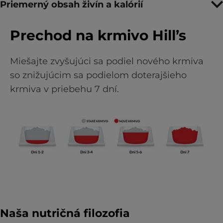
Priemerný obsah živín a kalórií
Prechod na krmivo Hill’s
Miešajte zvyšujúci sa podiel nového krmiva
so znižujúcim sa podielom doterajšieho
krmiva v priebehu 7 dní.
Naša nutričná filozofia