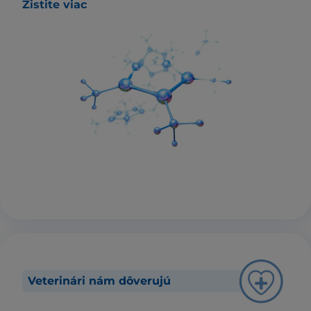
Zistite viac
Veterinári nám dôverujú