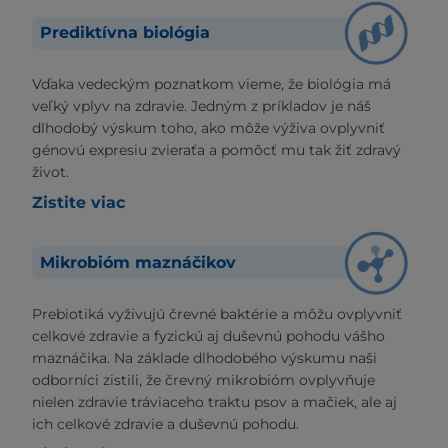
Prediktívna biológia
Vďaka vedeckým poznatkom vieme, že biológia má
veľký vplyv na zdravie. Jedným z príkladov je náš
dlhodobý výskum toho, ako môže výživa ovplyvniť
génovú expresiu zvieraťa a pomôcť mu tak žiť zdravý
život.
Zistite viac
Mikrobióm maznáčikov
Prebiotiká vyživujú črevné baktérie a môžu ovplyvniť
celkové zdravie a fyzickú aj duševnú pohodu vášho
maznáčika. Na základe dlhodobého výskumu naši
odborníci zistili, že črevný mikrobióm ovplyvňuje
nielen zdravie tráviaceho traktu psov a mačiek, ale aj
ich celkové zdravie a duševnú pohodu.