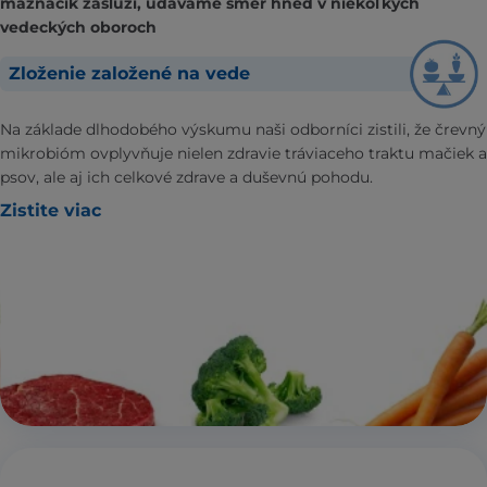
maznáčik zaslúži, udávame smer hneď v niekoľkých
vedeckých oboroch
Zloženie založené na vede
Na základe dlhodobého výskumu naši odborníci zistili, že črevný
mikrobióm ovplyvňuje nielen zdravie tráviaceho traktu mačiek a
psov, ale aj ich celkové zdrave a duševnú pohodu.
Zistite viac