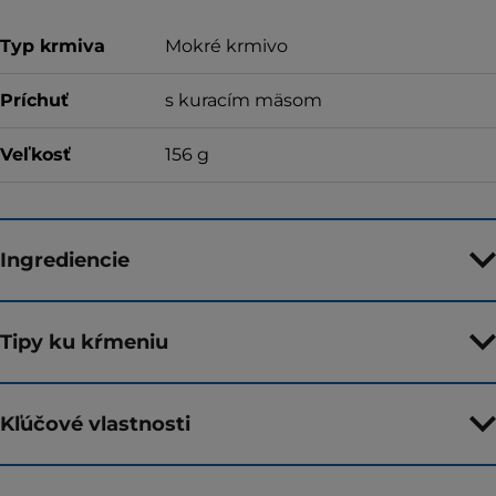
Typ krmiva
Mokré krmivo
Príchuť
s kuracím mäsom
Veľkosť
156 g
Ingrediencie
Tipy ku kŕmeniu
Kľúčové vlastnosti