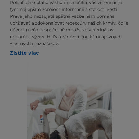
Pokiaľ ide o blaho vášho maznáčika, váš veterinár je
tým najlepším zdrojom informácií a starostlivosti.
Práve jeho nezaujatá spätná väzba nám pomáha
udržiavať a zdokonaľovať receptúry našich krmív, čo je
dôvod, prečo nespočetné množstvo veterinárov
odporúča výživu Hill’s a zároveň ňou kŕmi aj svojich
vlastných maznáčikov.
Zistite viac