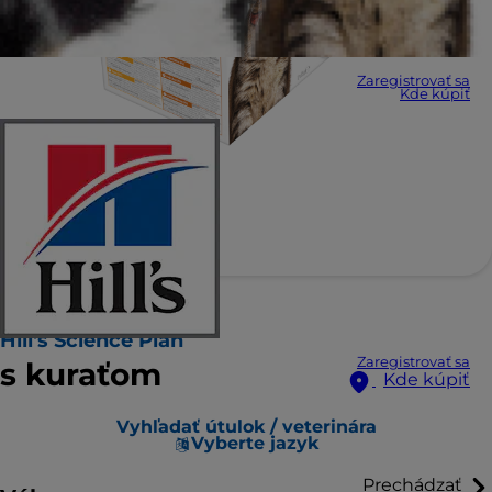
Zaregistrovať sa
Kde kúpiť
Hill's Science Plan
Zaregistrovať sa
s kuraťom
Kde kúpiť
Vyhľadať útulok / veterinára
Vyberte jazyk
Prechádzať