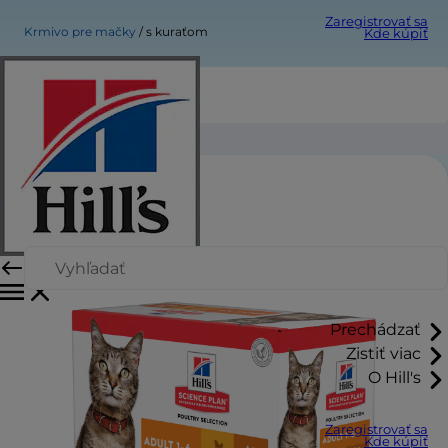
Zaregistrovať sa
Krmivo pre mačky
s kuraťom
Kde kúpiť
s kuraťom
Prechádzať
Zistiť viac
O Hill's
Zaregistrovať sa
Kde kúpiť