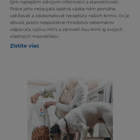
tým najlepším zdrojom informácií a starostlivosti.
Práve jeho nezaujatá spätná väzba nám pomáha
udržiavať a zdokonaľovať receptúry našich krmív, čo je
dôvod, prečo nespočetné množstvo veterinárov
odporúča výživu Hill’s a zároveň ňou kŕmi aj svojich
vlastných maznáčikov.
Zistite viac