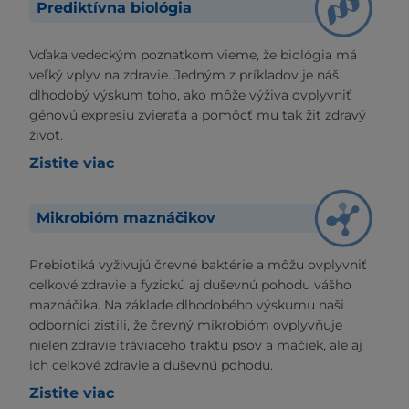
Prediktívna biológia
Vďaka vedeckým poznatkom vieme, že biológia má
veľký vplyv na zdravie. Jedným z príkladov je náš
dlhodobý výskum toho, ako môže výživa ovplyvniť
génovú expresiu zvieraťa a pomôcť mu tak žiť zdravý
život.
Zistite viac
Mikrobióm maznáčikov
Prebiotiká vyživujú črevné baktérie a môžu ovplyvniť
celkové zdravie a fyzickú aj duševnú pohodu vášho
maznáčika. Na základe dlhodobého výskumu naši
odborníci zistili, že črevný mikrobióm ovplyvňuje
nielen zdravie tráviaceho traktu psov a mačiek, ale aj
ich celkové zdravie a duševnú pohodu.
Zistite viac