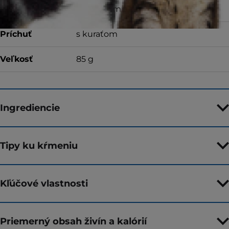
Typ krmiva
Mokré krmivo
Príchuť
s kuraťom
Veľkosť
85 g
Ingrediencie
Tipy ku kŕmeniu
Kľúčové vlastnosti
Priemerný obsah živín a kalórií