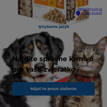
Zaregistrovať sa
Kde kúpiť
Vyberte jazyk
Nájdite správne krmivo
pre vaše zvieratko
Nájsť to pravé zloženie