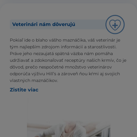
Veterinári nám dôverujú
Pokiaľ ide o blaho vášho maznáčika, váš veterinár je
tým najlepším zdrojom informácií a starostlivosti.
Práve jeho nezaujatá spätná väzba nám pomáha
udržiavať a zdokonaľovať receptúry našich krmív, čo je
dôvod, prečo nespočetné množstvo veterinárov
odporúča výživu Hill’s a zároveň ňou kŕmi aj svojich
vlastných maznáčikov.
Zistite viac