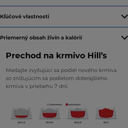
Kľúčové vlastnosti
Priemerný obsah živín a kalórií
Prechod na krmivo Hill’s
Miešajte zvyšujúci sa podiel nového krmiva
so znižujúcim sa podielom doterajšieho
krmiva v priebehu 7 dní.