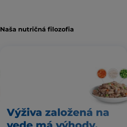
Naša nutričná filozofia
Výživa založená
na
vede má výhody,