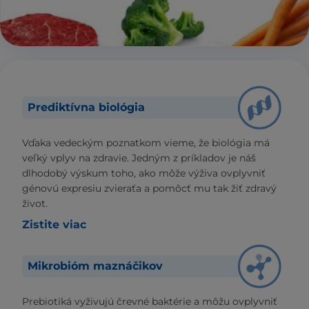
Prediktívna biológia
Vďaka vedeckým poznatkom vieme, že biológia má
veľký vplyv na zdravie. Jedným z príkladov je náš
dlhodobý výskum toho, ako môže výživa ovplyvniť
génovú expresiu zvieraťa a pomôcť mu tak žiť zdravý
život.
Zistite viac
Mikrobióm maznáčikov
Prebiotiká vyživujú črevné baktérie a môžu ovplyvniť