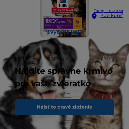
Zaregistrovať sa
Kde kúpiť
Vyberte jazyk
Nájdite správne krmivo
pre vaše zvieratko
Nájsť to pravé zloženie