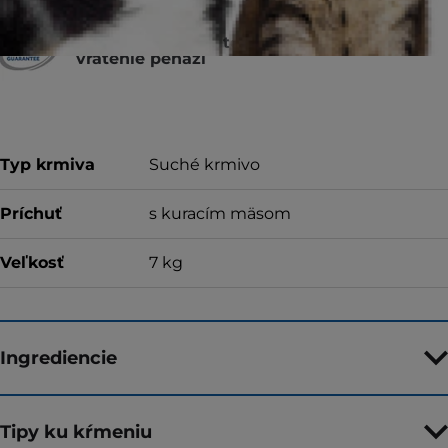
Za kvalitu, konzistenciu a chuť alebo za
vrátenie peňazí
Typ krmiva
Suché krmivo
Príchuť
s kuracím mäsom
Veľkosť
7 kg
Ingrediencie
Tipy ku kŕmeniu