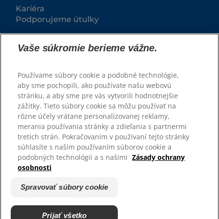
Kariéra
Podporujeme útulky
Vaše súkromie berieme vážne.
Používame súbory cookie a podobné technológie,
aby sme pochopili, ako používate našu webovú
stránku, a aby sme pre vás vytvorili hodnotnejšie
zážitky. Tieto súbory cookie sa môžu používať na
rôzne účely vrátane personalizovanej reklamy,
© 2025 Hill's Pet Nutrition, Inc.
merania používania stránky a zdieľania s partnermi
tretích strán. Pokračovaním v používaní tejto stránky
Všetky práva vyhradené.
súhlasíte s naším používaním súborov cookie a
podobných technológií a s našimi
Zásady ochrany
Pravidlá
Právne vyhlásenie
osobnosti
Zásady ochrany osobných
Spravovať súbory cookie
údajov
Spravovať súbory cookie
Prijať všetko