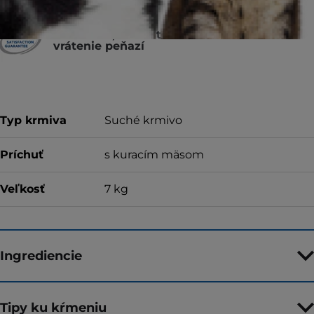
Za kvalitu, konzistenciu a chuť alebo za
vrátenie peňazí
Typ krmiva
Suché krmivo
Príchuť
s kuracím mäsom
Veľkosť
7 kg
Ingrediencie
Tipy ku kŕmeniu