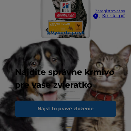
Zaregistrovať sa
Kde kúpiť
Vyberte jazyk
Nájdite správne krmivo
pre vaše zvieratko
Nájsť to pravé zloženie