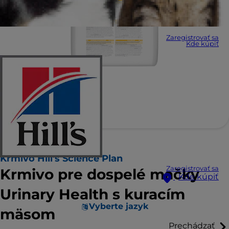
Zaregistrovať sa
Kde kúpiť
Krmivo Hill's Science Plan
Zaregistrovať sa
Krmivo pre dospelé mačky
Kde kúpiť
Urinary Health s kuracím
Vyberte jazyk
mäsom
Prechádzať