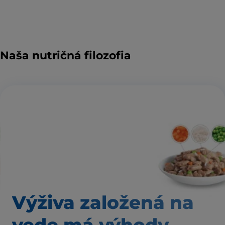
Naša nutričná filozofia
Výživa založená
na
vede má výhody,