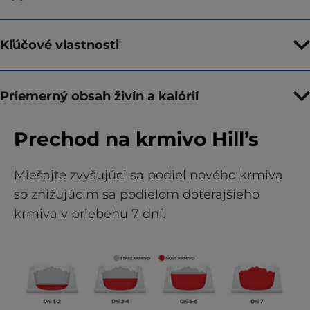
Kľúčové vlastnosti
Priemerný obsah živín a kalórií
Prechod na krmivo Hill’s
Miešajte zvyšujúci sa podiel nového krmiva
so znižujúcim sa podielom doterajšieho
krmiva v priebehu 7 dní.