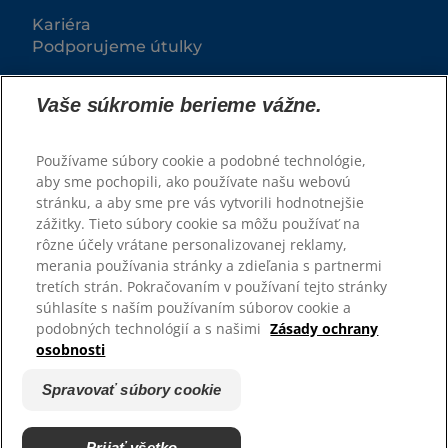
Kariéra
Podporujeme útulky
Vaše súkromie berieme vážne.
Používame súbory cookie a podobné technológie,
aby sme pochopili, ako používate našu webovú
stránku, a aby sme pre vás vytvorili hodnotnejšie
zážitky. Tieto súbory cookie sa môžu používať na
rôzne účely vrátane personalizovanej reklamy,
© 2025 Hill's Pet Nutrition, Inc.
merania používania stránky a zdieľania s partnermi
tretích strán. Pokračovaním v používaní tejto stránky
Všetky práva vyhradené.
súhlasíte s naším používaním súborov cookie a
podobných technológií a s našimi
Zásady ochrany
Pravidlá
Právne vyhlásenie
osobnosti
Zásady ochrany osobných
Spravovať súbory cookie
údajov
Spravovať súbory cookie
Prijať všetko