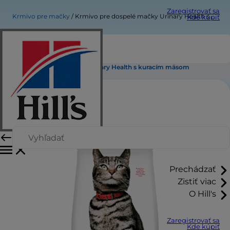
Zaregistrovať sa
Krmivo pre mačky
Krmivo pre dospelé mačky Urinary Health s kuracím mäsom
Kde kúpiť
Krmivo pre dospelé mačky Urinary Health s kuracím mäsom
Prechádzať
Zistiť viac
O Hill's
Zaregistrovať sa
Kde kúpiť