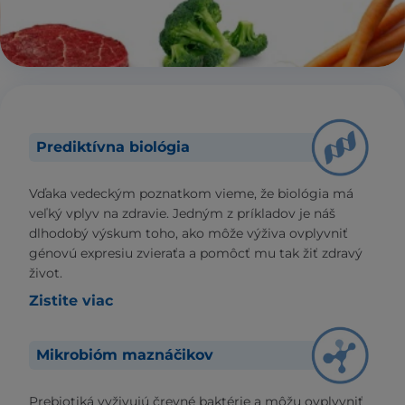
Prediktívna biológia
Vďaka vedeckým poznatkom vieme, že biológia má
veľký vplyv na zdravie. Jedným z príkladov je náš
dlhodobý výskum toho, ako môže výživa ovplyvniť
génovú expresiu zvieraťa a pomôcť mu tak žiť zdravý
život.
Zistite viac
Mikrobióm maznáčikov
Prebiotiká vyživujú črevné baktérie a môžu ovplyvniť