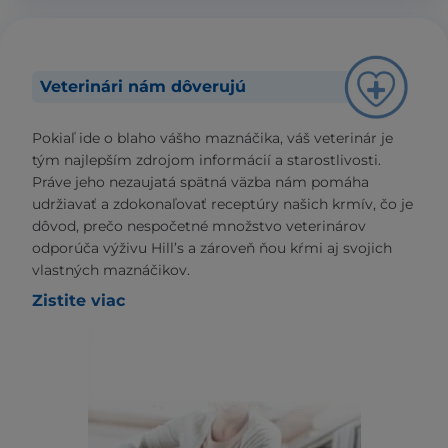
Veterinári nám dôverujú
Pokiaľ ide o blaho vášho maznáčika, váš veterinár je
tým najlepším zdrojom informácií a starostlivosti.
Práve jeho nezaujatá spätná väzba nám pomáha
udržiavať a zdokonaľovať receptúry našich krmív, čo je
dôvod, prečo nespočetné množstvo veterinárov
odporúča výživu Hill’s a zároveň ňou kŕmi aj svojich
vlastných maznáčikov.
Zistite viac