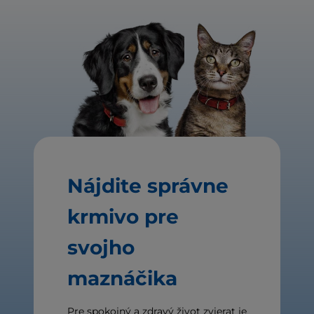
Nájdite správne
krmivo pre
svojho
maznáčika
Pre spokojný a zdravý život zvierat je