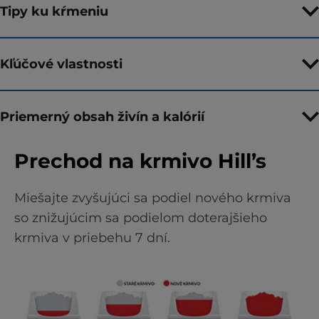
Tipy ku kŕmeniu
Kľúčové vlastnosti
Priemerný obsah živín a kalórií
Prechod na krmivo Hill’s
Miešajte zvyšujúci sa podiel nového krmiva
so znižujúcim sa podielom doterajšieho
krmiva v priebehu 7 dní.