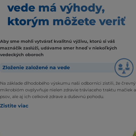
vede má výhody,
ktorým môžete veriť
Aby sme mohli vytvárať kvalitnú výživu, ktorú si váš
maznáčik zaslúži, udávame smer hneď v niekoľkých
vedeckých oboroch
Zloženie založené na vede
Na základe dlhodobého výskumu naši odborníci zistili, že črevný
mikrobióm ovplyvňuje nielen zdravie tráviaceho traktu mačiek a
psov, ale aj ich celkové zdrave a duševnú pohodu.
Zistite viac