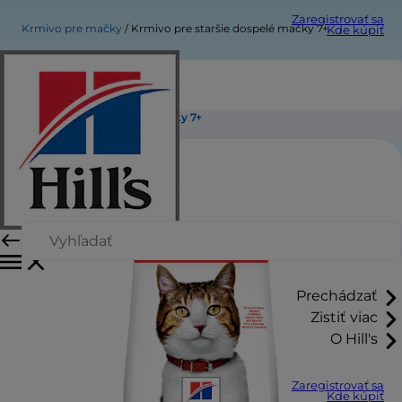
Zaregistrovať sa
Krmivo pre mačky
Krmivo pre staršie dospelé mačky 7+
Kde kúpiť
Krmivo pre staršie dospelé mačky 7+
Prechádzať
Zistiť viac
O Hill's
Zaregistrovať sa
Kde kúpiť