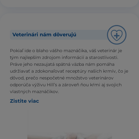
Veterinári nám dôverujú
Pokiaľ ide o blaho vášho maznáčika, váš veterinár je
tým najlepším zdrojom informácií a starostlivosti.
Práve jeho nezaujatá spätná väzba nám pomáha
udržiavať a zdokonaľovať receptúry našich krmív, čo je
dôvod, prečo nespočetné množstvo veterinárov
odporúča výživu Hill’s a zároveň ňou kŕmi aj svojich
vlastných maznáčikov.
Zistite viac