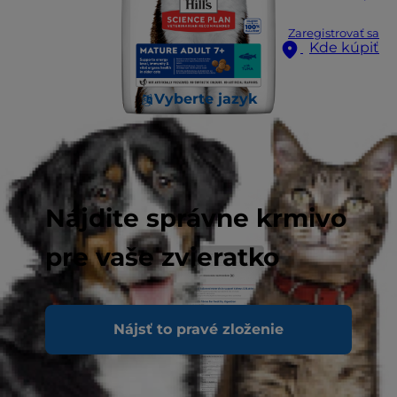
Zaregistrovať sa
Kde kúpiť
Vyberte jazyk
Nájdite správne krmivo
pre vaše zvieratko
Nájsť to pravé zloženie