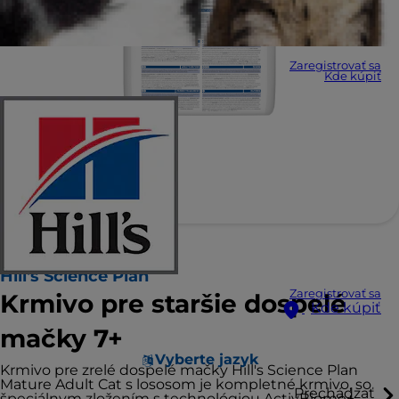
Zaregistrovať sa
Kde kúpiť
Hill's Science Plan
Zaregistrovať sa
Krmivo pre staršie dospelé
Kde kúpiť
mačky 7+
Vyberte jazyk
Krmivo pre zrelé dospelé mačky Hill's Science Plan
Mature Adult Cat s lososom je kompletné krmivo, so
Prechádzať
špeciálnym zložením s technológiou ActivBiome+