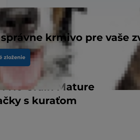
 správne krmivo pre vaše z
é zloženie
N No Grain Mature
ačky s kuraťom