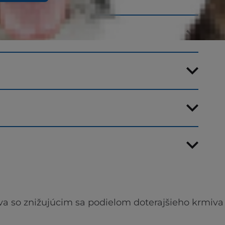
va so znižujúcim sa podielom doterajšieho krmiva 