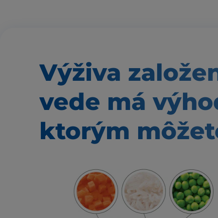
Výživa založe
vede má výho
ktorým môžete