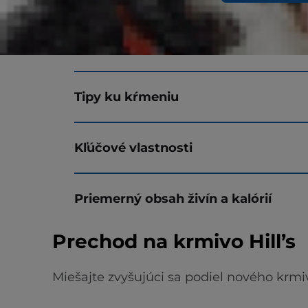
Ingrediencie
Tipy ku kŕmeniu
Kľúčové vlastnosti
Priemerný obsah živín a kalórií
Prechod na krmivo Hill’s
Miešajte zvyšujúci sa podiel nového krmi