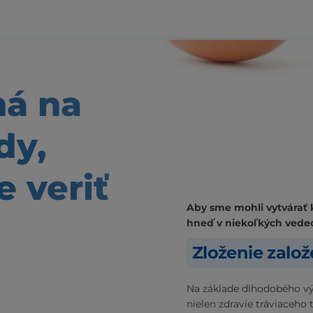
ná
na
dy,
 veriť
Aby sme mohli vytvárať 
hneď v niekoľkých vede
Zloženie zalo
Na základe dlhodobého vý
nielen zdravie tráviaceho 