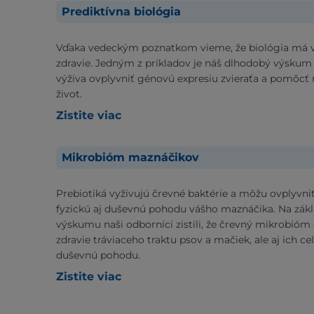
Prediktívna biológia
Vďaka vedeckým poznatkom vieme, že biológia má v
zdravie. Jedným z príkladov je náš dlhodobý výskum
výživa ovplyvniť génovú expresiu zvieraťa a pomôcť 
život.
Zistite viac
Mikrobióm maznáčikov
Prebiotiká vyživujú črevné baktérie a môžu ovplyvniť
fyzickú aj duševnú pohodu vášho maznáčika. Na zák
výskumu naši odborníci zistili, že črevný mikrobióm
zdravie tráviaceho traktu psov a mačiek, ale aj ich ce
duševnú pohodu.
Zistite viac