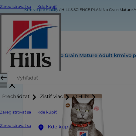
Zaregistrovať sa
Kde kúpiť
Krmivo pre mačky
HILL’S SCIENCE PLAN No Grain Mature A
HILL’S SCIENCE PLAN No Grain Mature Adult krmivo 
Prechádzať
Zistiť viac
O Hill's
Zaregistrovať sa
Kde kúpiť
Zaregistrovať sa
Kde kúpiť