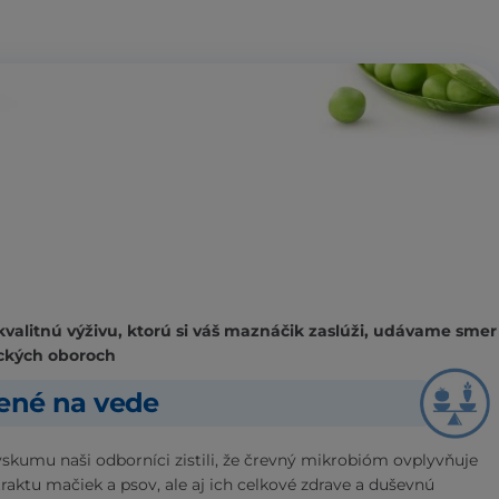
kvalitnú výživu, ktorú si váš maznáčik zaslúži, udávame smer
ckých oboroch
žené na vede
skumu naši odborníci zistili, že črevný mikrobióm ovplyvňuje
traktu mačiek a psov, ale aj ich celkové zdrave a duševnú