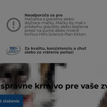
Neodporúča sa pre
Mačiatka a gravídne alebo
dojčiace mačky. Mačky by mali v
priebehu gravidity alebo dojčenia
prejsť na suché alebo mokré
krmivo Hill‘s Science Plan Kitten.
Za kvalitu, konzistenciu a chuť
alebo za vrátenie peňazí
 správne krmivo pre vaše z
é zloženie