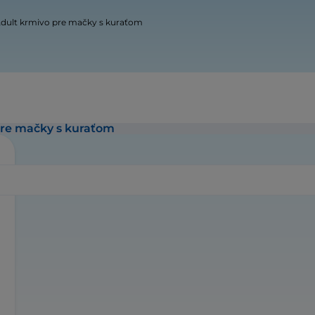
dult krmivo pre mačky s kuraťom
pre mačky s kuraťom