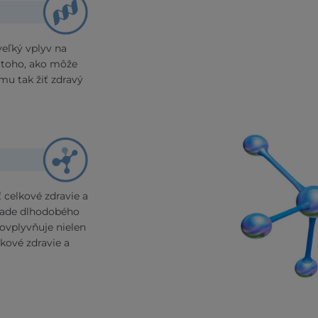
eľký vplyv na
 toho, ako môže
mu tak žiť zdravý
 celkové zdravie a
lade dlhodobého
 ovplyvňuje nielen
lkové zdravie a