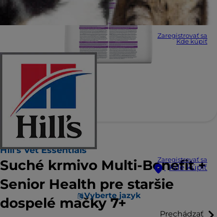
Zaregistrovať sa
Kde kúpiť
Hill's Vet Essentials
Zaregistrovať sa
Suché krmivo Multi-Benefit +
Kde kúpiť
Senior Health pre staršie
Vyberte jazyk
dospelé mačky 7+
Prechádzať