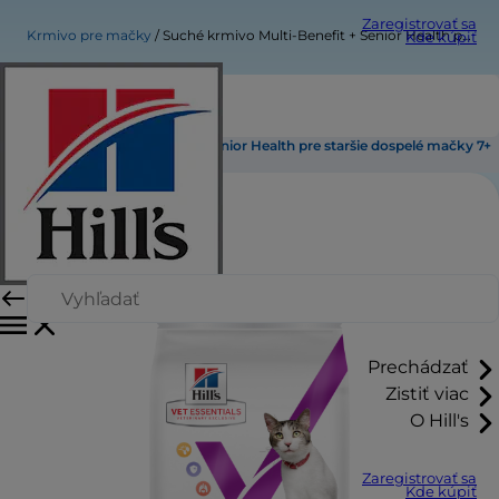
Zaregistrovať sa
Krmivo pre mačky
Suché krmivo Multi-Benefit + Senior Health pre staršie dospelé mačky 7+
Kde kúpiť
Suché krmivo Multi-Benefit + Senior Health pre staršie dospelé mačky 7+
Prechádzať
Zistiť viac
O Hill's
Zaregistrovať sa
Kde kúpiť