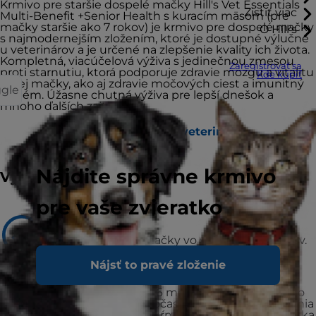
Krmivo pre staršie dospelé mačky Hill's Vet Essentials
Zistiť viac
Multi-Benefit +Senior Health s kuracím mäsom (pre
mačky staršie ako 7 rokov) je krmivo pre dospelé mačky
O Hill's
s najmodernejším zložením, ktoré je dostupné výlučne
u veterinárov a je určené na zlepšenie kvality ich života.
Kompletná, viacúčelová výživa s jedinečnou zmesou
Zaregistrovať sa
proti starnutiu, ktorá podporuje zdravie mozgu a vitalitu
Kde kúpiť
vašej mačky, ako aj zdravie močových ciest a imunitný
ggle
systém. Úžasne chutná výživa pre lepší dnešok a
mnoho ďalších zajtrajškov.
Vyhľadať útulok / veterinára
Nájdite správne krmivo
Výber
pre vaše zvieratko
Odporúčané pre
Staršie dospelé mačky vo veku 7 a viac rokov.
Nájsť to pravé zloženie
Neodporúča sa pre
Mačiatka do veku 6 mesiacov.
Gravidné alebo
dojčiace mačky. Počas gravidity alebo dojčenia
by sa mačky mali kŕmiť potravou pre mačiatka