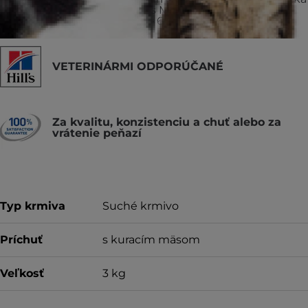
Hill's Vet Essentials Multi-Benefit.
Dospelé
mačky (vo veku 1 – 6 rokov).
VETERINÁRMI ODPORÚČANÉ
Za kvalitu, konzistenciu a chuť alebo za
vrátenie peňazí
Typ krmiva
Suché krmivo
Príchuť
s kuracím mäsom
Veľkosť
3 kg