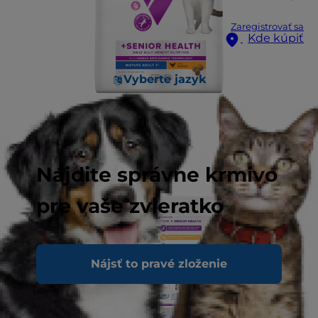
Zaregistrovať sa
Kde kúpiť
Vyberte jazyk
Nájdite správne krmivo
pre vaše zvieratko
Nájsť to pravé zloženie