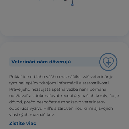
Veterinári nám dôverujú
Pokiaľ ide o blaho vášho maznáčika, váš veterinár je
tým najlepším zdrojom informácií a starostlivosti.
Práve jeho nezaujatá spätná väzba nám pomáha
udržiavať a zdokonaľovať receptúry našich krmív, čo je
dôvod, prečo nespočetné množstvo veterinárov
odporúča výživu Hill’s a zároveň ňou kŕmi aj svojich
vlastných maznáčikov.
Zistite viac