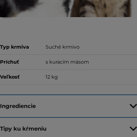
Za kvalitu, konzistenciu a chuť alebo za
vrátenie peňazí
Typ krmiva
Suché krmivo
Príchuť
s kuracím mäsom
Veľkosť
12 kg
Ingrediencie
Tipy ku kŕmeniu