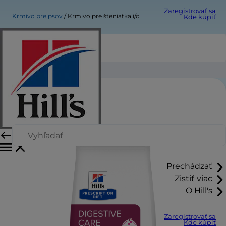
Zaregistrovať sa
Krmivo pre psov
Krmivo pre šteniatka i/d
Kde kúpiť
Krmivo pre šteniatka i/d
Prechádzať
Zistiť viac
O Hill's
Zaregistrovať sa
Kde kúpiť