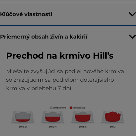
Kľúčové vlastnosti
Priemerný obsah živín a kalórií
Prechod na krmivo Hill’s
Miešajte zvyšujúci sa podiel nového krmiva
so znižujúcim sa podielom doterajšieho
krmiva v priebehu 7 dní.