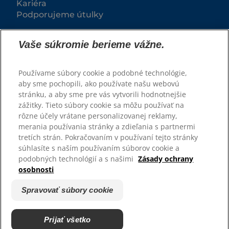
Kariéra
Podporujeme útulky
Vaše súkromie berieme vážne.
Používame súbory cookie a podobné technológie,
aby sme pochopili, ako používate našu webovú
stránku, a aby sme pre vás vytvorili hodnotnejšie
zážitky. Tieto súbory cookie sa môžu používať na
rôzne účely vrátane personalizovanej reklamy,
© 2025 Hill's Pet Nutrition, Inc.
merania používania stránky a zdieľania s partnermi
tretích strán. Pokračovaním v používaní tejto stránky
Všetky práva vyhradené.
súhlasíte s naším používaním súborov cookie a
podobných technológií a s našimi
Zásady ochrany
Pravidlá
Právne vyhlásenie
osobnosti
Zásady ochrany osobných
Spravovať súbory cookie
údajov
Spravovať súbory cookie
Prijať všetko