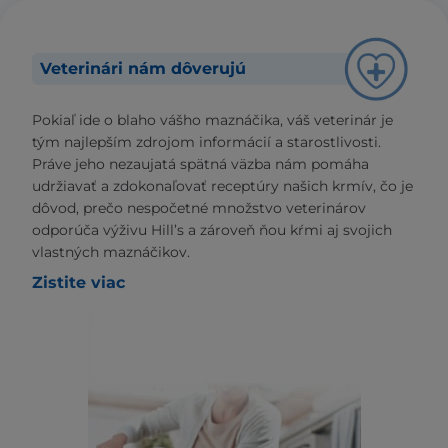
Veterinári nám dôverujú
Pokiaľ ide o blaho vášho maznáčika, váš veterinár je
tým najlepším zdrojom informácií a starostlivosti.
Práve jeho nezaujatá spätná väzba nám pomáha
udržiavať a zdokonaľovať receptúry našich krmív, čo je
dôvod, prečo nespočetné množstvo veterinárov
odporúča výživu Hill’s a zároveň ňou kŕmi aj svojich
vlastných maznáčikov.
Zistite viac