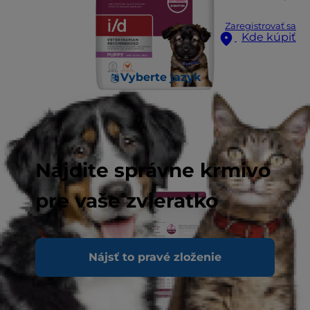
Zaregistrovať sa
Kde kúpiť
Vyberte jazyk
Nájdite správne krmivo
pre vaše zvieratko
Nájsť to pravé zloženie