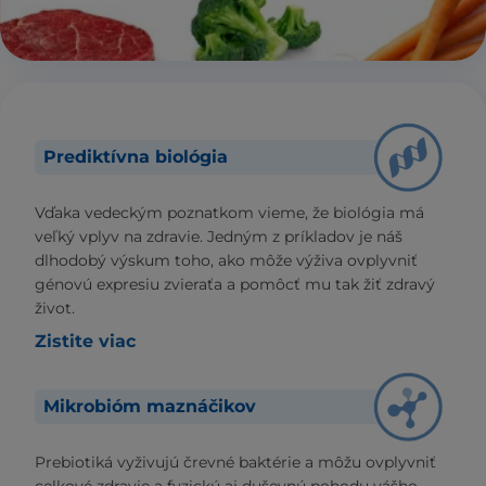
Prediktívna biológia
Vďaka vedeckým poznatkom vieme, že biológia má
veľký vplyv na zdravie. Jedným z príkladov je náš
dlhodobý výskum toho, ako môže výživa ovplyvniť
génovú expresiu zvieraťa a pomôcť mu tak žiť zdravý
život.
Zistite viac
Mikrobióm maznáčikov
Prebiotiká vyživujú črevné baktérie a môžu ovplyvniť