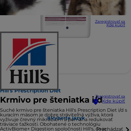
Zaregistrovať sa
Kde kúpiť
Hill's Prescription Diet
Zaregistrovať sa
Krmivo pre šteniatka i/d
Kde kúpiť
Suché krmivo pre šteniatka Hill's Prescription Diet i/d s
kuracím mäsom je dobre stráviteľná výživa, ktorá
Vyberte jazyk
vyživuje črevný mikrobióm a pomáha redukovať
tráviace ťažkosti. Obohatené o technológiu
ActivBiome+ Digestion spoločnosti Hill's, čo je
Prechádzať