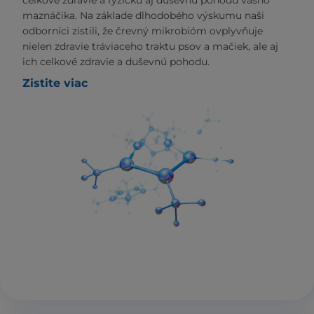
celkové zdravie a fyzickú aj duševnú pohodu vášho
maznáčika. Na základe dlhodobého výskumu naši
odborníci zistili, že črevný mikrobióm ovplyvňuje
nielen zdravie tráviaceho traktu psov a mačiek, ale aj
ich celkové zdravie a duševnú pohodu.
Zistite viac