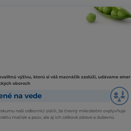
kvalitnú výživu, ktorú si váš maznáčik zaslúži, udávame smer
ckých oboroch
žené na vede
skumu naši odborníci zistili, že črevný mikrobióm ovplyvňuje
traktu mačiek a psov, ale aj ich celkové zdrave a duševnú