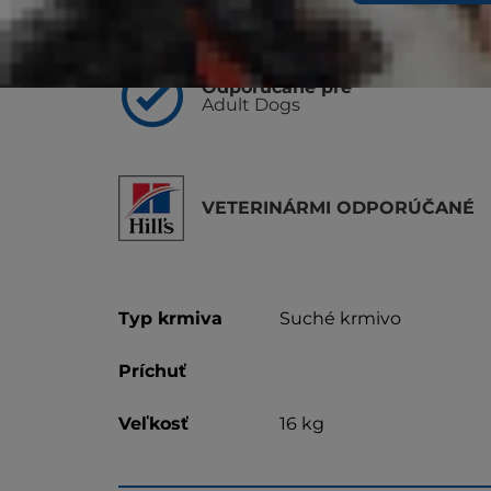
Výber
Odporúčané pre
Adult Dogs
VETERINÁRMI ODPORÚČANÉ
Typ krmiva
Suché krmivo
Príchuť
Veľkosť
16 kg