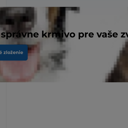
 správne krmivo pre vaše z
é zloženie