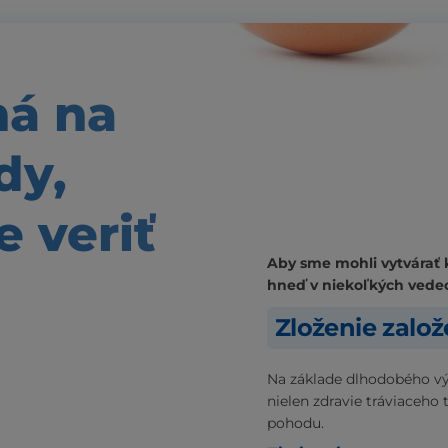
ná
na
dy,
 veriť
Aby sme mohli vytvárať 
hneď v niekoľkých vede
Zloženie zalo
Na základe dlhodobého vý
nielen zdravie tráviaceho 
pohodu.