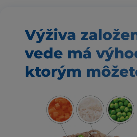
Výživa založe
vede má výho
ktorým môžete