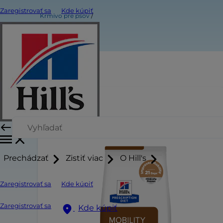
Zaregistrovať sa
Kde kúpiť
Krmivo pre psov
Prechádzať
Zistiť viac
O Hill's
Zaregistrovať sa
Kde kúpiť
Zaregistrovať sa
Kde kúpiť