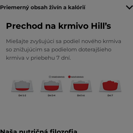
Priemerný obsah živín a kalórií
Prechod na krmivo Hill’s
Miešajte zvyšujúci sa podiel nového krmiva
so znižujúcim sa podielom doterajšieho
krmiva v priebehu 7 dní.
Naša nutričná filozofia