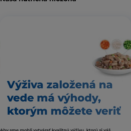
Výživa založená
na
vede má výhody,
ktorým môžete veriť
Aby sme mohli vytvárať kvalitnú výživu, ktorú si váš