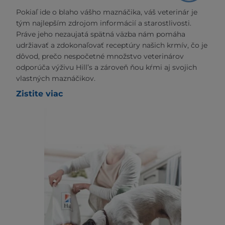
Pokiaľ ide o blaho vášho maznáčika, váš veterinár je
tým najlepším zdrojom informácií a starostlivosti.
Práve jeho nezaujatá spätná väzba nám pomáha
udržiavať a zdokonaľovať receptúry našich krmív, čo je
dôvod, prečo nespočetné množstvo veterinárov
odporúča výživu Hill’s a zároveň ňou kŕmi aj svojich
vlastných maznáčikov.
Zistite viac