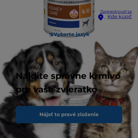
Zaregistrovať sa
Kde kúpiť
Vyberte jazyk
Nájdite správne krmivo
pre vaše zvieratko
Nájsť to pravé zloženie