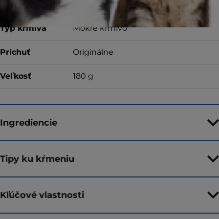
Typ krmiva
Mokré krmivo
Príchuť
Originálne
Veľkosť
180 g
Ingrediencie
Tipy ku kŕmeniu
Kľúčové vlastnosti