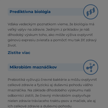
Prediktívna biológia
Vďaka vedeckým poznatkom vieme, že biológia má
veľký vplyv na zdravie. Jedným z príkladov je náš
dlhodobý výskum toho, ako môže výživa ovplyvniť
génovú expresiu zvieraťa a pomôcť mu tak žiť zdravý
život.
Zistite viac
Mikrobióm maznáčikov
Prebiotiká vyživujú črevné baktérie a môžu ovplyvniť
celkové zdravie a fyzickú aj duševnú pohodu vášho
maznáčika. Na základe dlhodobého výskumu naši
odborníci zistili, že črevný mikrobióm ovplyvňuje
nielen zdravie tráviaceho traktu psov a mačiek, ale aj
ich celkové zdravie a duševnú pohodu.