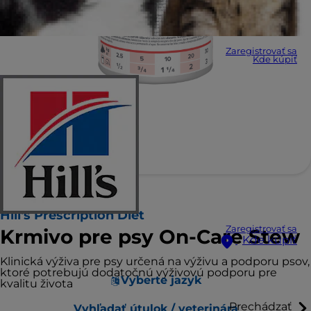
Zaregistrovať sa
Kde kúpiť
Hill's Prescription Diet
Zaregistrovať sa
Krmivo pre psy On-Care Stew
Kde kúpiť
Klinická výživa pre psy určená na výživu a podporu psov,
ktoré potrebujú dodatočnú výživovú podporu pre
Vyberte jazyk
kvalitu života
Prechádzať
Vyhľadať útulok / veterinára