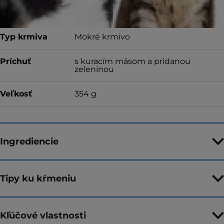
Typ krmiva
Mokré krmivo
Príchuť
s kuracím mäsom a pridanou
zeleninou
Veľkosť
354 g
Ingrediencie
Tipy ku kŕmeniu
Kľúčové vlastnosti