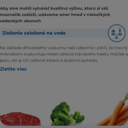
Aby sme mohli vytvárať kvalitnú výživu, ktorú si váš
maznáčik zaslúži, udávame smer hneď v niekoľkých
vedeckých oboroch
Zloženie založené na vede
Na základe dlhodobého výskumu naši odborníci zistili, že črevný
mikrobióm ovplyvňuje nielen zdravie tráviaceho traktu mačiek a
psov, ale aj ich celkové zdrave a duševnú pohodu.
Zistite viac