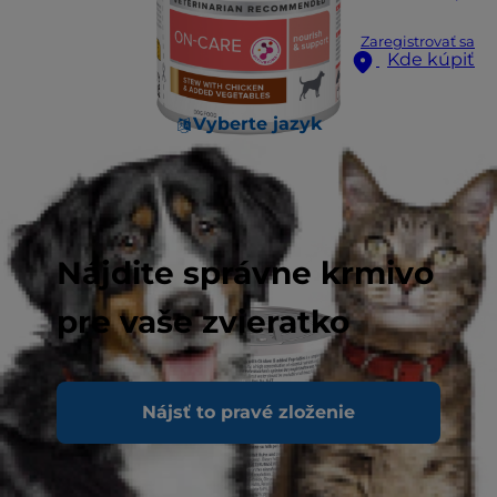
Zaregistrovať sa
Kde kúpiť
Vyberte jazyk
Nájdite správne krmivo
pre vaše zvieratko
Nájsť to pravé zloženie