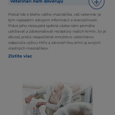
Veterinári nám dôverujú
Pokiaľ ide o blaho vášho maznáčika, váš veterinár je
tým najlepším zdrojom informácií a starostlivosti.
Práve jeho nezaujatá spätná väzba nám pomáha
udržiavať a zdokonaľovať receptúry našich krmív, čo je
dôvod, prečo nespočetné množstvo veterinárov
odporúča výživu Hill’s a zároveň ňou kŕmi aj svojich
vlastných maznáčikov.
Zistite viac