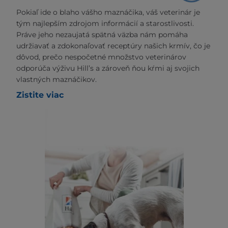
Pokiaľ ide o blaho vášho maznáčika, váš veterinár je
tým najlepším zdrojom informácií a starostlivosti.
Práve jeho nezaujatá spätná väzba nám pomáha
udržiavať a zdokonaľovať receptúry našich krmív, čo je
dôvod, prečo nespočetné množstvo veterinárov
odporúča výživu Hill’s a zároveň ňou kŕmi aj svojich
vlastných maznáčikov.
Zistite viac