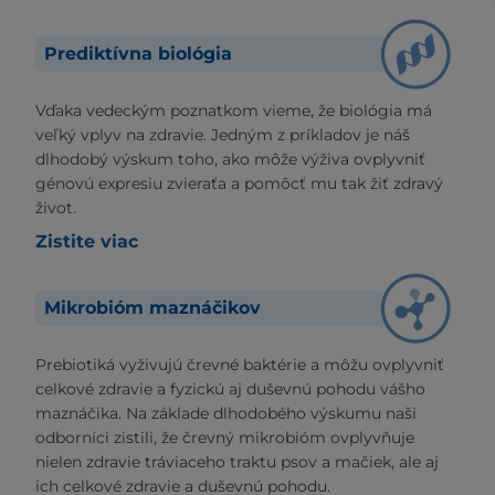
Prediktívna biológia
Vďaka vedeckým poznatkom vieme, že biológia má
veľký vplyv na zdravie. Jedným z príkladov je náš
dlhodobý výskum toho, ako môže výživa ovplyvniť
génovú expresiu zvieraťa a pomôcť mu tak žiť zdravý
život.
Zistite viac
Mikrobióm maznáčikov
Prebiotiká vyživujú črevné baktérie a môžu ovplyvniť
celkové zdravie a fyzickú aj duševnú pohodu vášho
maznáčika. Na základe dlhodobého výskumu naši
odborníci zistili, že črevný mikrobióm ovplyvňuje
nielen zdravie tráviaceho traktu psov a mačiek, ale aj
ich celkové zdravie a duševnú pohodu.