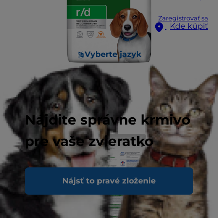
Zaregistrovať sa
Kde kúpiť
Vyberte jazyk
Nájdite správne krmivo
pre vaše zvieratko
Nájsť to pravé zloženie