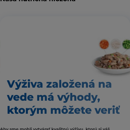
Výživa založená
na
vede má výhody,
ktorým môžete veriť
Aby sme mohli vytvárať kvalitnú výživu, ktorú si váš