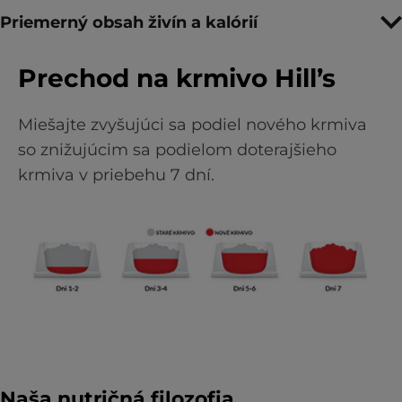
Priemerný obsah živín a kalórií
Prechod na krmivo Hill’s
Miešajte zvyšujúci sa podiel nového krmiva
so znižujúcim sa podielom doterajšieho
krmiva v priebehu 7 dní.
Naša nutričná filozofia