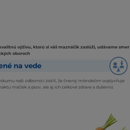
kvalitnú výživu, ktorú si váš maznáčik zaslúži, udávame smer
ckých oboroch
žené na vede
skumu naši odborníci zistili, že črevný mikrobióm ovplyvňuje
traktu mačiek a psov, ale aj ich celkové zdrave a duševnú