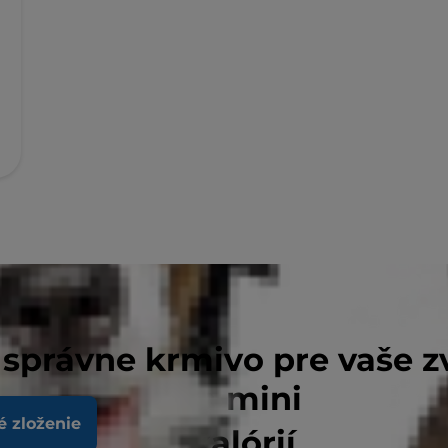
 správne krmivo pre vaše z
psy malých a mini
é zloženie
m obsahom kalórií