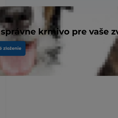
 správne krmivo pre vaše z
é zloženie