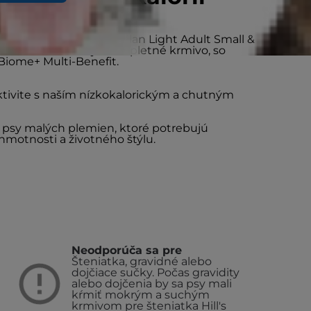
lemien Hill's Science Plan Light Adult Small &
s kuracím mäsom je kompletné krmivo, so
Biome+ Multi-Benefit.
ktivite s naším nízkokalorickým a chutným
é psy malých plemien, ktoré potrebujú
hmotnosti a životného štýlu.
Neodporúča sa pre
Šteniatka, gravidné alebo
dojčiace sučky. Počas gravidity
alebo dojčenia by sa psy mali
kŕmiť mokrým a suchým
krmivom pre šteniatka Hill's