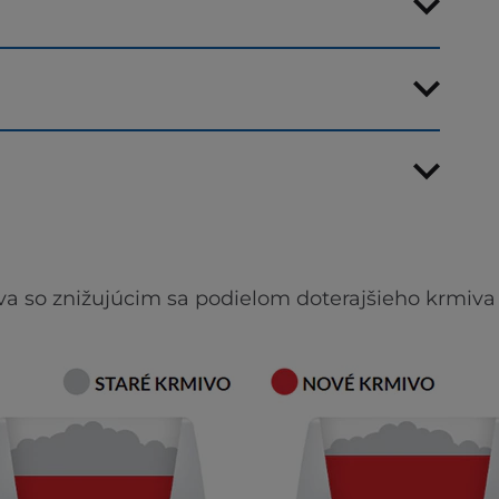
va so znižujúcim sa podielom doterajšieho krmiva 