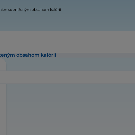
mien so zníženým obsahom kalórií
íženým obsahom kalórií