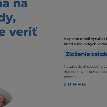
ná
na
dy,
 veriť
Aby sme mohli vytvárať 
hneď v niekoľkých vede
Zloženie zalo
Na základe dlhodobého vý
nielen zdravie tráviaceho 
pohodu.
Zistite viac