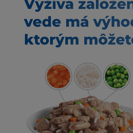
Výživa založe
vede má výho
ktorým môžete