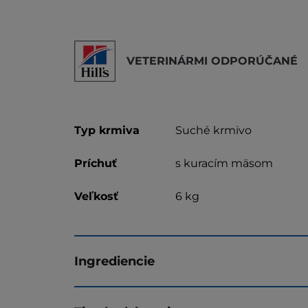
VETERINÁRMI ODPORÚČANÉ
Typ krmiva
Suché krmivo
Príchuť
s kuracím mäsom
Veľkosť
6 kg
Ingrediencie