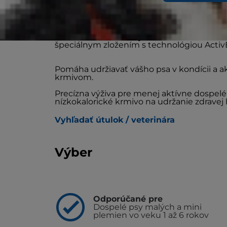
Krmivo pre dospelých psov malých a mini p
Mini Breed so zníženým obsahom kalórií 
špeciálnym zložením s technológiou Activ
Pomáha udržiavať vášho psa v kondícii a a
krmivom.
Precízna výživa pre menej aktívne dospel
nízkokalorické krmivo na udržanie zdravej 
Vyhľadať útulok / veterinára
Výber
Odporúčané pre
Dospelé psy malých a mini
plemien vo veku 1 až 6 rokov