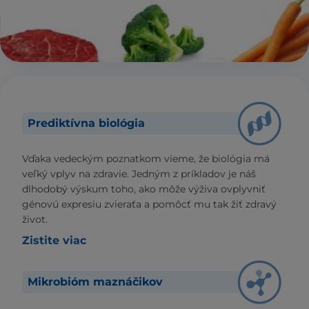
Prediktívna biológia
Vďaka vedeckým poznatkom vieme, že biológia má
veľký vplyv na zdravie. Jedným z príkladov je náš
dlhodobý výskum toho, ako môže výživa ovplyvniť
génovú expresiu zvieraťa a pomôcť mu tak žiť zdravý
život.
Zistite viac
Mikrobióm maznáčikov