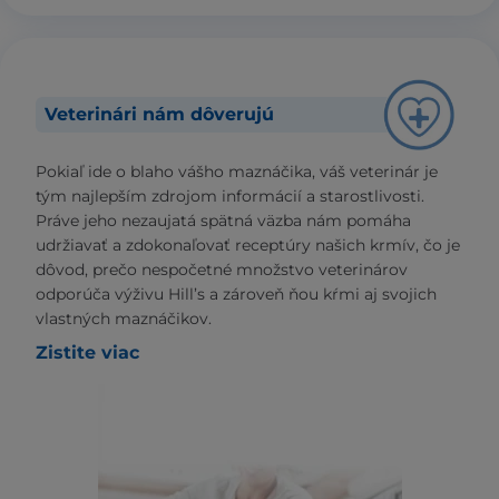
Veterinári nám dôverujú
Pokiaľ ide o blaho vášho maznáčika, váš veterinár je
tým najlepším zdrojom informácií a starostlivosti.
Práve jeho nezaujatá spätná väzba nám pomáha
udržiavať a zdokonaľovať receptúry našich krmív, čo je
dôvod, prečo nespočetné množstvo veterinárov
odporúča výživu Hill’s a zároveň ňou kŕmi aj svojich
vlastných maznáčikov.
Zistite viac