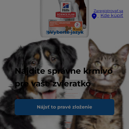
Zaregistrovať sa
Kde kúpiť
Vyberte jazyk
Nájdite správne krmivo
pre vaše zvieratko
Nájsť to pravé zloženie