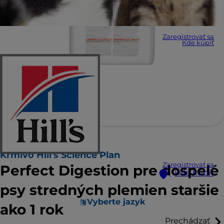
Zaregistrovať sa
Kde kúpiť
Krmivo Hill's Science Plan
Zaregistrovať sa
Perfect Digestion pre dospelé
Kde kúpiť
psy stredných plemien staršie
Vyberte jazyk
ako 1 rok
Prechádzať