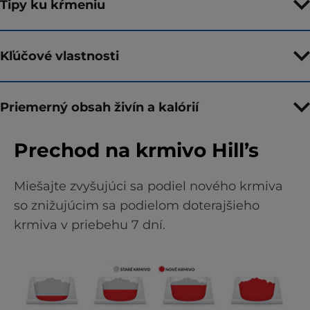
Tipy ku kŕmeniu
Kľúčové vlastnosti
Priemerný obsah živín a kalórií
Prechod na krmivo Hill’s
Miešajte zvyšujúci sa podiel nového krmiva
so znižujúcim sa podielom doterajšieho
krmiva v priebehu 7 dní.