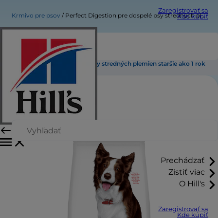
Zaregistrovať sa
Krmivo pre psov
Perfect Digestion pre dospelé psy stredných plemien staršie ako 1 rok
Kde kúpiť
Perfect Digestion pre dospelé psy stredných plemien staršie ako 1 rok
Prechádzať
Zistiť viac
O Hill's
Zaregistrovať sa
Kde kúpiť