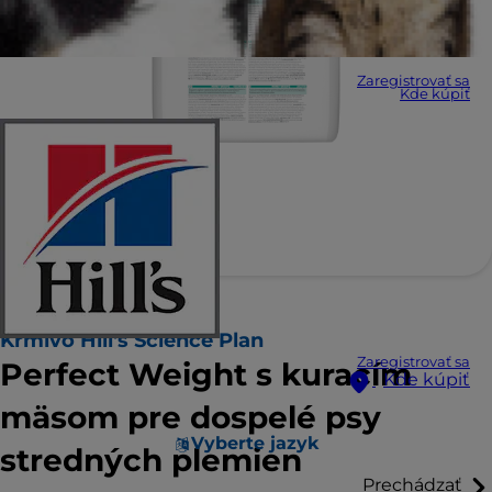
Zaregistrovať sa
Kde kúpiť
Krmivo Hill's Science Plan
Zaregistrovať sa
Perfect Weight s kuracím
Kde kúpiť
mäsom pre dospelé psy
Vyberte jazyk
stredných plemien
Prechádzať