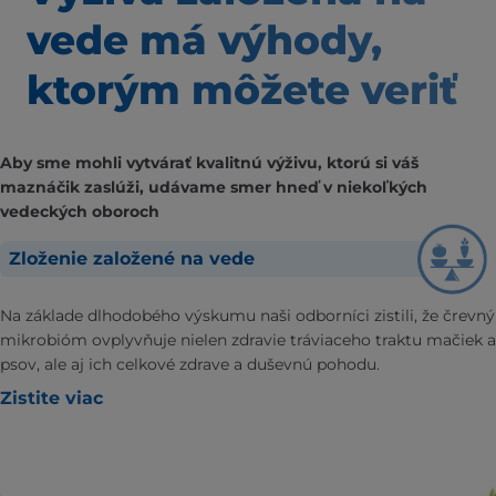
vede má výhody,
ktorým môžete veriť
Aby sme mohli vytvárať kvalitnú výživu, ktorú si váš
maznáčik zaslúži, udávame smer hneď v niekoľkých
vedeckých oboroch
Zloženie založené na vede
Na základe dlhodobého výskumu naši odborníci zistili, že črevný
mikrobióm ovplyvňuje nielen zdravie tráviaceho traktu mačiek a
psov, ale aj ich celkové zdrave a duševnú pohodu.
Zistite viac