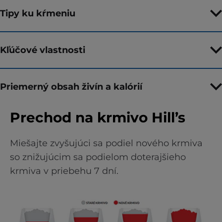
Tipy ku kŕmeniu
Kľúčové vlastnosti
Priemerný obsah živín a kalórií
Prechod na krmivo Hill’s
Miešajte zvyšujúci sa podiel nového krmiva
so znižujúcim sa podielom doterajšieho
krmiva v priebehu 7 dní.