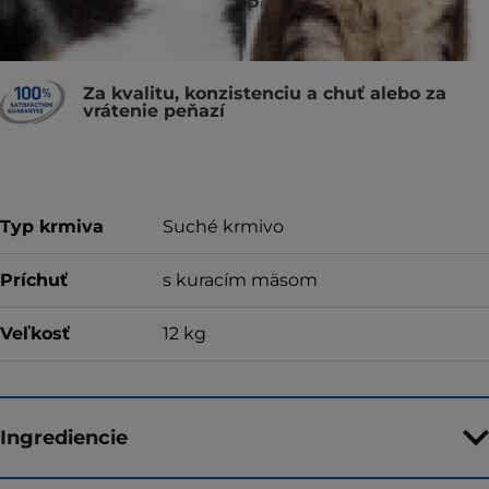
VETERINÁRMI ODPORÚČANÉ
Za kvalitu, konzistenciu a chuť alebo za
vrátenie peňazí
Typ krmiva
Suché krmivo
Príchuť
s kuracím mäsom
Veľkosť
12 kg
Ingrediencie