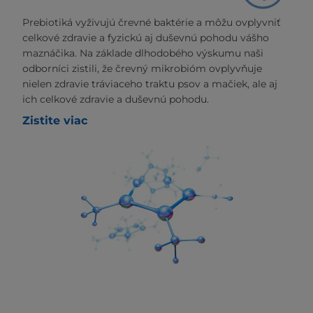
Prebiotiká vyživujú črevné baktérie a môžu ovplyvniť
celkové zdravie a fyzickú aj duševnú pohodu vášho
maznáčika. Na základe dlhodobého výskumu naši
odborníci zistili, že črevný mikrobióm ovplyvňuje
nielen zdravie tráviaceho traktu psov a mačiek, ale aj
ich celkové zdravie a duševnú pohodu.
Zistite viac