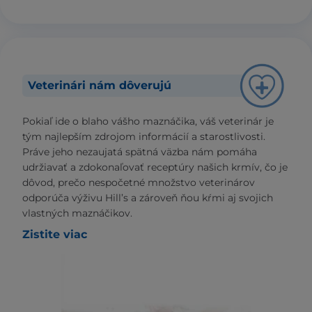
Veterinári nám dôverujú
Pokiaľ ide o blaho vášho maznáčika, váš veterinár je
tým najlepším zdrojom informácií a starostlivosti.
Práve jeho nezaujatá spätná väzba nám pomáha
udržiavať a zdokonaľovať receptúry našich krmív, čo je
dôvod, prečo nespočetné množstvo veterinárov
odporúča výživu Hill’s a zároveň ňou kŕmi aj svojich
vlastných maznáčikov.
Zistite viac