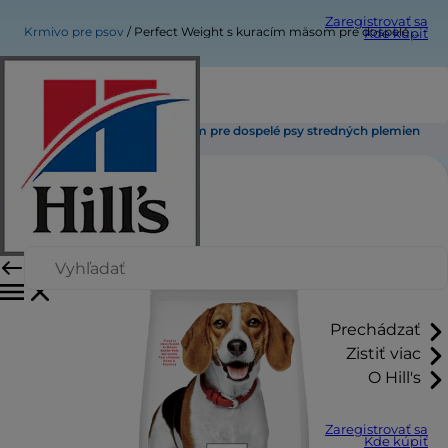
Zaregistrovať sa
Krmivo pre psov
Perfect Weight s kuracím mäsom pre dospelé psy stredných plemien
Kde kúpiť
Perfect Weight s kuracím mäsom pre dospelé psy stredných plemien
Prechádzať
Zistiť viac
O Hill's
Zaregistrovať sa
Kde kúpiť