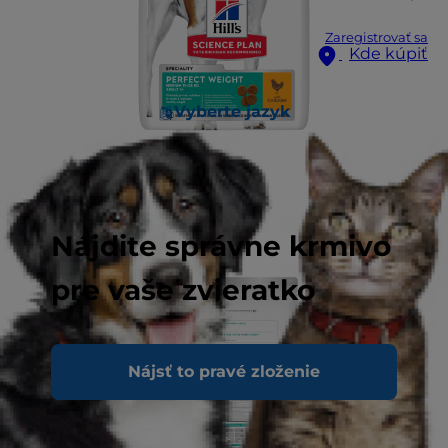
Zaregistrovať sa
Kde kúpiť
Vyberte jazyk
Nájdite správne krmivo
pre vaše zvieratko
Nájsť to pravé zloženie