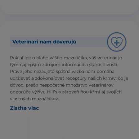
Veterinári nám dôverujú
Pokiaľ ide o blaho vášho maznáčika, váš veterinár je
tým najlepším zdrojom informácií a starostlivosti.
Práve jeho nezaujatá spätná väzba nám pomáha
udržiavať a zdokonaľovať receptúry našich krmív, čo je
dôvod, prečo nespočetné množstvo veterinárov
odporúča výživu Hill’s a zároveň ňou kŕmi aj svojich
vlastných maznáčikov.
Zistite viac