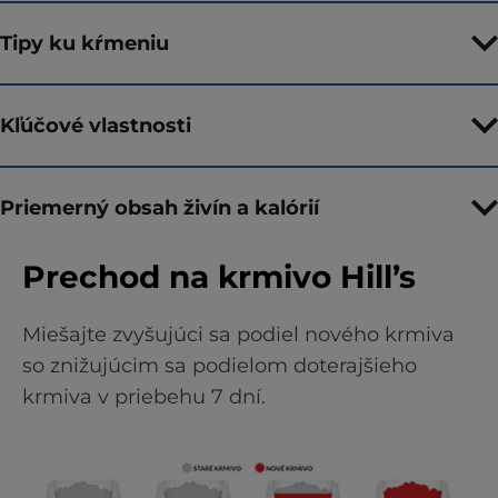
Tipy ku kŕmeniu
Kľúčové vlastnosti
Priemerný obsah živín a kalórií
Prechod na krmivo Hill’s
Miešajte zvyšujúci sa podiel nového krmiva
so znižujúcim sa podielom doterajšieho
krmiva v priebehu 7 dní.