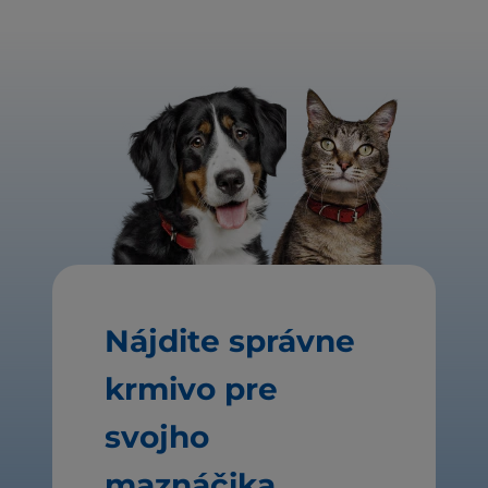
Nájdite správne
krmivo pre
svojho
maznáčika