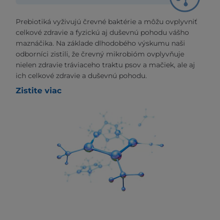
Prebiotiká vyživujú črevné baktérie a môžu ovplyvniť
celkové zdravie a fyzickú aj duševnú pohodu vášho
maznáčika. Na základe dlhodobého výskumu naši
odborníci zistili, že črevný mikrobióm ovplyvňuje
nielen zdravie tráviaceho traktu psov a mačiek, ale aj
ich celkové zdravie a duševnú pohodu.
Zistite viac