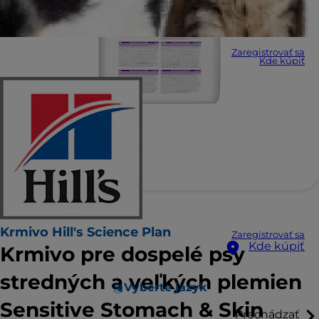
Zaregistrovať sa
Kde kúpiť
Krmivo Hill's Science Plan
Zaregistrovať sa
Kde kúpiť
Krmivo pre dospelé psy
stredných a veľkých plemien
Vyberte jazyk
Sensitive Stomach & Skin
Prechádzať