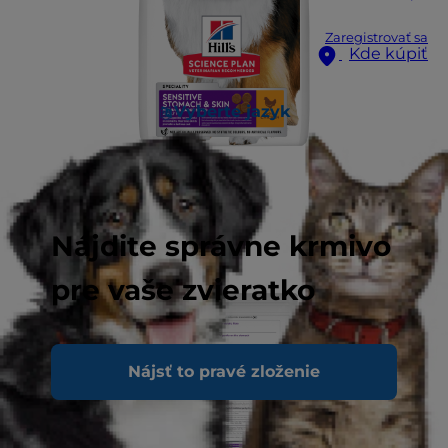
Zaregistrovať sa
Kde kúpiť
Vyberte jazyk
Nájdite správne krmivo
pre vaše zvieratko
Nájsť to pravé zloženie