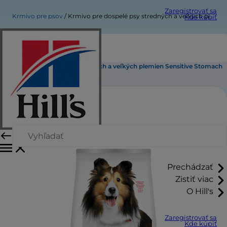
Zaregistrovať sa
Krmivo pre psov
Krmivo pre dospelé psy stredných a veľkých plemien Sensitive Stomach & Skin
Kde kúpiť
Krmivo pre dospelé psy stredných a veľkých plemien Sensitive Stomach
& Skin
Prechádzať
Zistiť viac
O Hill's
Zaregistrovať sa
Kde kúpiť