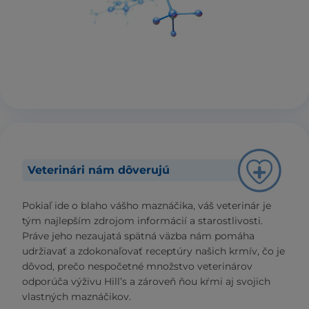
Veterinári nám dôverujú
Pokiaľ ide o blaho vášho maznáčika, váš veterinár je
tým najlepším zdrojom informácií a starostlivosti.
Práve jeho nezaujatá spätná väzba nám pomáha
udržiavať a zdokonaľovať receptúry našich krmív, čo je
dôvod, prečo nespočetné množstvo veterinárov
odporúča výživu Hill’s a zároveň ňou kŕmi aj svojich
vlastných maznáčikov.