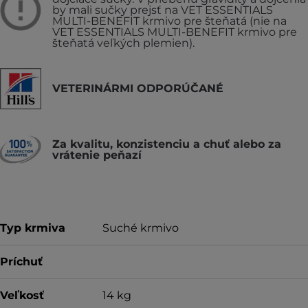
by mali sučky prejsť na VET ESSENTIALS
MULTI-BENEFIT krmivo pre šteňatá (nie na
VET ESSENTIALS MULTI-BENEFIT krmivo pre
šteňatá veľkých plemien).
VETERINÁRMI ODPORÚČANÉ
Za kvalitu, konzistenciu a chuť alebo za
vrátenie peňazí
Typ krmiva
Suché krmivo
Príchuť
Veľkosť
14 kg