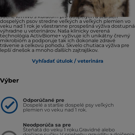
plemien s kuraťom
Hill's VET ESSENTIALS MULTI-BENEFIT + DIGESTION
suché krmivo s kuraťom pre dospelých a starších
dospelých psov stredne veľkých a veľkých plemien vo
veku nad 1 rok je všestranne prospešná výživa dostupná
výhradne u veterinárov. Naša klinicky overená
technológia ActivBiome+ vyživuje ich unikátny črevný
mikrobióm a podporuje tak ich dokonale zdravé
trávenie a celkovú pohodu. Skvelo chutiaca výživa pre
lepší dnešok a mnoho ďalších zajtrajškov.
Vyhľadať útulok / veterinára
Výber
Odporúčané pre
Dospelé a staršie dospelé psy veľkých
plemien vo veku nad 1 rok.
Neodporúča sa pre
Šteňatá do veku 1 roku.
Gravidné alebo
dojčiace sučky. V priebehu gravidity a dojčenia