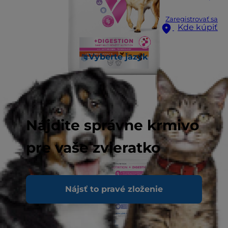
Zaregistrovať sa
Kde kúpiť
Vyberte jazyk
Nájdite správne krmivo
pre vaše zvieratko
Nájsť to pravé zloženie