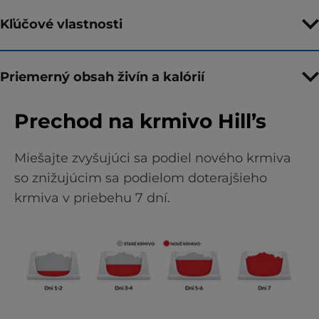
Kľúčové vlastnosti
Priemerný obsah živín a kalórií
Prechod na krmivo Hill’s
Miešajte zvyšujúci sa podiel nového krmiva
so znižujúcim sa podielom doterajšieho
krmiva v priebehu 7 dní.