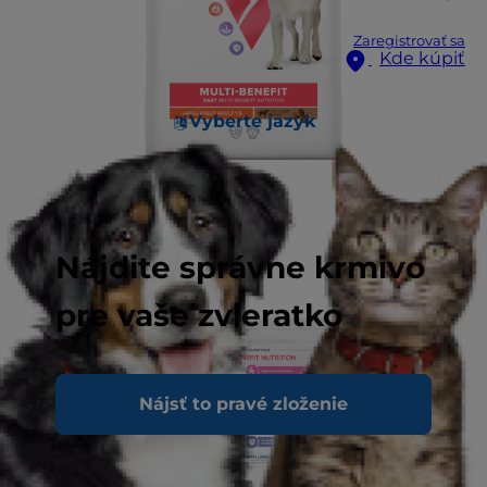
Zaregistrovať sa
Kde kúpiť
Vyberte jazyk
Nájdite správne krmivo
pre vaše zvieratko
Nájsť to pravé zloženie