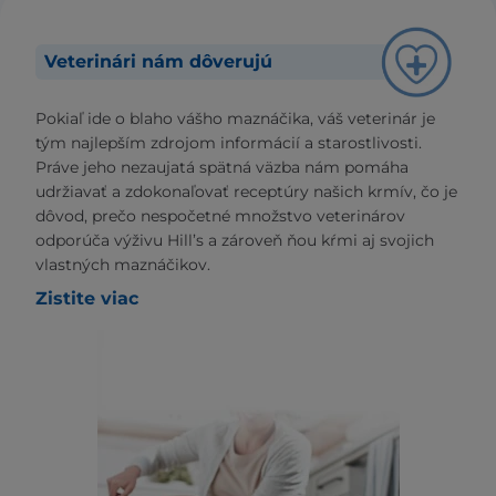
Veterinári nám dôverujú
Pokiaľ ide o blaho vášho maznáčika, váš veterinár je
tým najlepším zdrojom informácií a starostlivosti.
Práve jeho nezaujatá spätná väzba nám pomáha
udržiavať a zdokonaľovať receptúry našich krmív, čo je
dôvod, prečo nespočetné množstvo veterinárov
odporúča výživu Hill’s a zároveň ňou kŕmi aj svojich
vlastných maznáčikov.
Zistite viac