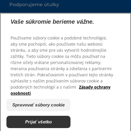
Podporujeme útulky
Vaše súkromie berieme vážne.
Používame súbory cookie a podobné technológie,
aby sme pochopili, ako používate našu webovú
stránku, a aby sme pre vás vytvorili hodnotnejšie
zážitky. Tieto súbory cookie sa môžu používať na
rôzne účely vrátane personalizovanej reklamy,
© 2025 Hill's Pet Nutrition, Inc.
merania používania stránky a zdieľania s partnermi
tretích strán. Pokračovaním v používaní tejto stránky
Všetky práva vyhradené.
súhlasíte s naším používaním súborov cookie a
podobných technológií a s našimi
Zásady ochrany
Pravidlá
Právne vyhlásenie
osobnosti
Zásady ochrany osobných
Spravovať súbory cookie
údajov
Spravovať súbory cookie
Prijať všetko