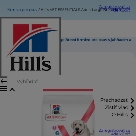
Zaregistrovať sa
Krmivo pre psov
Hill's VET ESSENTIALS Adult Large Breed krmivo pre psov s jahňacím a ryžou
Kde kúpiť
Hill's VET ESSENTIALS Adult Large Breed krmivo pre psov s jahňacím a
ryžou
Prechádzať
Zistiť viac
O Hill's
Zaregistrovať sa
Kde kúpiť