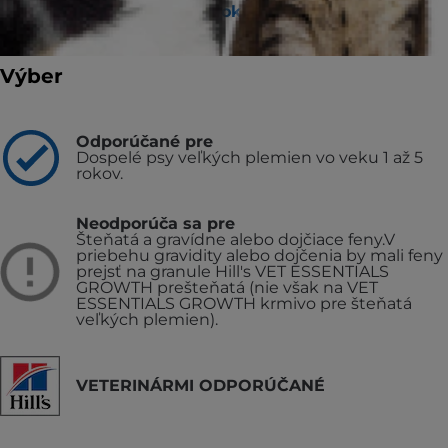
Vyhľadať útulok / veterinára
Výber
Odporúčané pre
Dospelé psy veľkých plemien vo veku 1 až 5
rokov.
Neodporúča sa pre
Šteňatá a gravídne alebo dojčiace feny.
V
priebehu gravidity alebo dojčenia by mali feny
prejsť na granule Hill's VET ESSENTIALS
GROWTH prešteňatá (nie však na VET
ESSENTIALS GROWTH krmivo pre šteňatá
veľkých plemien).
VETERINÁRMI ODPORÚČANÉ