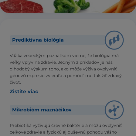
Prediktívna biológia
Vďaka vedeckým poznatkom vieme, že biológia má
veľký vplyv na zdravie. Jedným z príkladov je náš
dlhodobý výskum toho, ako môže výživa ovplyvniť
génovú expresiu zvieraťa a pomôcť mu tak žiť zdravý
život.
Zistite viac
Mikrobióm maznáčikov
Prebiotiká vyživujú črevné baktérie a môžu ovplyvniť
celkové zdravie a fyzickú aj duševnú pohodu vášho