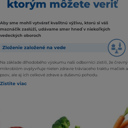
ktorým môžete veriť
Aby sme mohli vytvárať kvalitnú výživu, ktorú si váš
maznáčik zaslúži, udávame smer hneď v niekoľkých
vedeckých oboroch
Zloženie založené na vede
Na základe dlhodobého výskumu naši odborníci zistili, že črevný
mikrobióm ovplyvňuje nielen zdravie tráviaceho traktu mačiek a
psov, ale aj ich celkové zdrave a duševnú pohodu.
Zistite viac