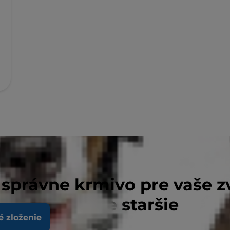
 správne krmivo pre vaše z
-BENEFIT pre staršie
é zloženie