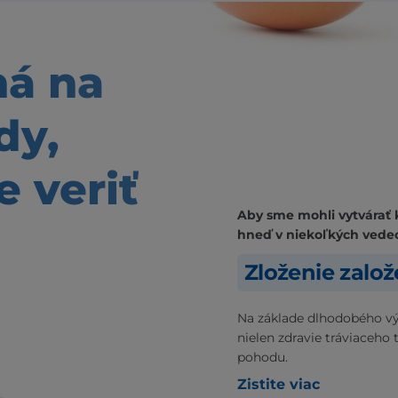
ná
na
dy,
 veriť
Aby sme mohli vytvárať 
hneď v niekoľkých vede
Zloženie zalo
Na základe dlhodobého vý
nielen zdravie tráviaceho 
pohodu.
Zistite viac