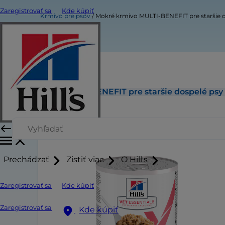
Zaregistrovať sa
Kde kúpiť
Krmivo pre psov
Mokré krmivo MULTI-BENEFIT pre staršie 
Mokré krmivo MULTI-BENEFIT pre staršie dospelé psy
Prechádzať
Zistiť viac
O Hill's
Zaregistrovať sa
Kde kúpiť
Zaregistrovať sa
Kde kúpiť