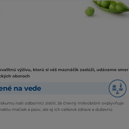
kvalitnú výživu, ktorú si váš maznáčik zaslúži, udávame smer
ckých oboroch
žené na vede
skumu naši odborníci zistili, že črevný mikrobióm ovplyvňuje
traktu mačiek a psov, ale aj ich celkové zdrave a duševnú