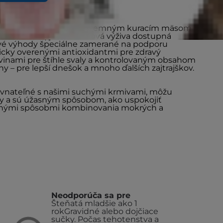
Essentials Multi-Benefit s jemným kuracím mäsom
ako 7 rokov) je viacúčelová výživa dostupná
ové výhody špeciálne zamerané na podporu
nicky overenými antioxidantmi pre zdravý
vinami pre štíhle svaly a kontrolovaným obsahom
ny – pre lepší dnešok a mnoho ďalších zajtrajškov.
vnateľné s našimi suchými krmivami, môžu
y a sú úžasným spôsobom, ako uspokojiť
nohými spôsobmi kombinovania mokrých a
Neodporúča sa pre
Šteňatá mladšie ako 1
rok
Gravidné alebo dojčiace
sučky. Počas tehotenstva a