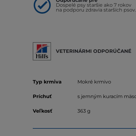
Odporúčané pre
Dospelé psy staršie ako 7 rokov
na podporu zdravia starších psov.
VETERINÁRMI ODPORÚČANÉ
Typ krmiva
Mokré krmivo
Príchuť
s jemným kuracím mä
Veľkosť
363 g