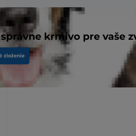
 správne krmivo pre vaše z
é zloženie