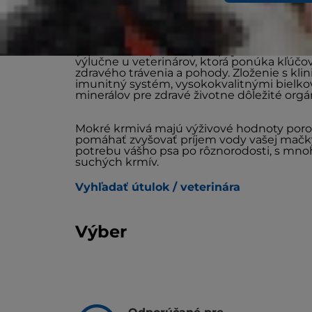
Mokré krmivo pre dospelé psy Hill's Vet 
(v plechovke pre dospelé psy vo veku viac 
výlučne u veterinárov, ktorá ponúka kľúč
zdravého trávenia a pohody. Zloženie s kli
imunitný systém, vysokokvalitnými bielko
minerálov pre zdravé životne dôležité orgá
Mokré krmivá majú výživové hodnoty poro
pomáhať zvyšovať príjem vody vašej mačk
potrebu vášho psa po rôznorodosti, s m
suchých krmív.
Vyhľadať útulok / veterinára
Výber