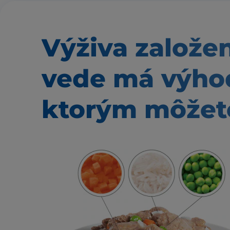
Výživa založe
vede má výho
ktorým môžete