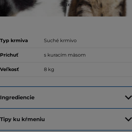
Za kvalitu, konzistenciu a chuť alebo za
vrátenie peňazí
Typ krmiva
Suché krmivo
Príchuť
s kuracím mäsom
Veľkosť
8 kg
Ingrediencie
Tipy ku kŕmeniu