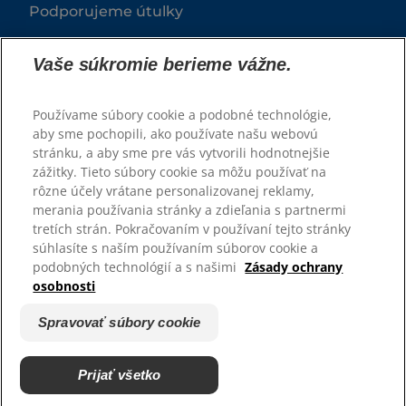
Podporujeme útulky
Vaše súkromie berieme vážne.
Používame súbory cookie a podobné technológie,
aby sme pochopili, ako používate našu webovú
stránku, a aby sme pre vás vytvorili hodnotnejšie
zážitky. Tieto súbory cookie sa môžu používať na
rôzne účely vrátane personalizovanej reklamy,
© 2025 Hill's Pet Nutrition, Inc.
merania používania stránky a zdieľania s partnermi
tretích strán. Pokračovaním v používaní tejto stránky
Všetky práva vyhradené.
súhlasíte s naším používaním súborov cookie a
podobných technológií a s našimi
Zásady ochrany
Pravidlá
Právne vyhlásenie
osobnosti
Zásady ochrany osobných
Spravovať súbory cookie
údajov
Spravovať súbory cookie
Prijať všetko