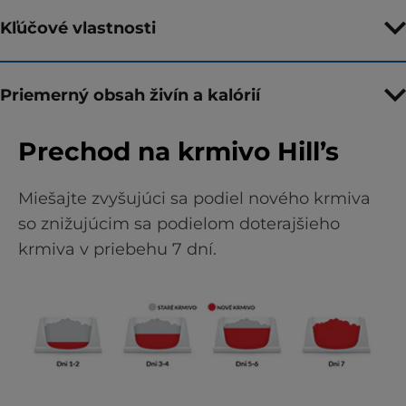
Kľúčové vlastnosti
Priemerný obsah živín a kalórií
Prechod na krmivo Hill’s
Miešajte zvyšujúci sa podiel nového krmiva
so znižujúcim sa podielom doterajšieho
krmiva v priebehu 7 dní.