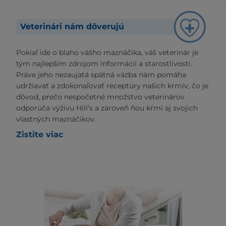
Veterinári nám dôverujú
Pokiaľ ide o blaho vášho maznáčika, váš veterinár je
tým najlepším zdrojom informácií a starostlivosti.
Práve jeho nezaujatá spätná väzba nám pomáha
udržiavať a zdokonaľovať receptúry našich krmív, čo je
dôvod, prečo nespočetné množstvo veterinárov
odporúča výživu Hill’s a zároveň ňou kŕmi aj svojich
vlastných maznáčikov.
Zistite viac