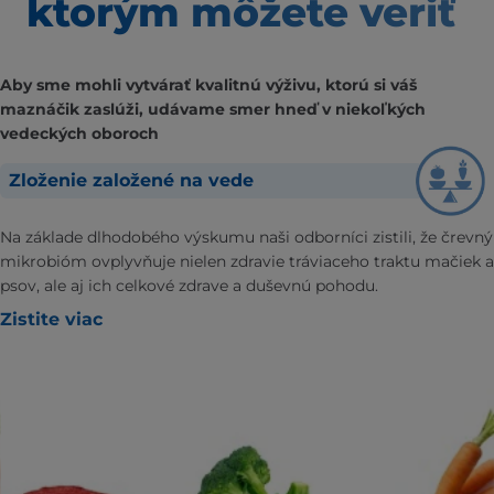
ktorým môžete veriť
Aby sme mohli vytvárať kvalitnú výživu, ktorú si váš
maznáčik zaslúži, udávame smer hneď v niekoľkých
vedeckých oboroch
Zloženie založené na vede
Na základe dlhodobého výskumu naši odborníci zistili, že črevný
mikrobióm ovplyvňuje nielen zdravie tráviaceho traktu mačiek a
psov, ale aj ich celkové zdrave a duševnú pohodu.
Zistite viac