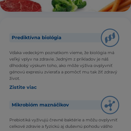
Prediktívna biológia
Vďaka vedeckým poznatkom vieme, že biológia má
veľký vplyv na zdravie. Jedným z príkladov je náš
dlhodobý výskum toho, ako môže výživa ovplyvniť
génovú expresiu zvieraťa a pomôcť mu tak žiť zdravý
život.
Zistite viac
Mikrobióm maznáčikov
Prebiotiká vyživujú črevné baktérie a môžu ovplyvniť
celkové zdravie a fyzickú aj duševnú pohodu vášho