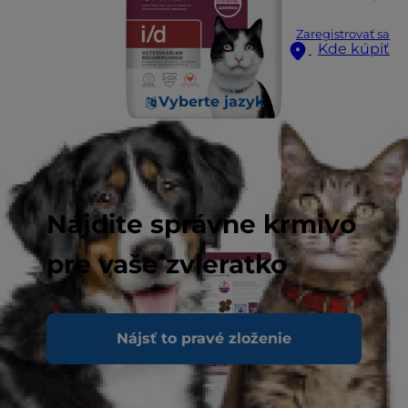
Zaregistrovať sa
Kde kúpiť
Vyberte jazyk
Nájdite správne krmivo
pre vaše zvieratko
Nájsť to pravé zloženie