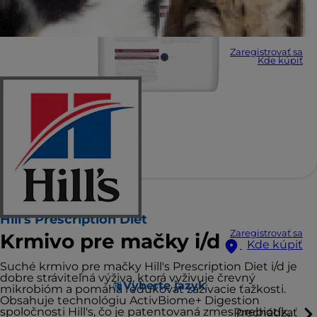
Zaregistrovať sa
Kde kúpiť
Hill's Prescription Diet
Zaregistrovať sa
Krmivo pre mačky i/d
Kde kúpiť
Suché krmivo pre mačky Hill's Prescription Diet i/d je
dobre stráviteľná výživa, ktorá vyživuje črevný
Vyberte jazyk
mikrobióm a pomáha redukovať zažívacie ťažkosti.
Obsahuje technológiu ActivBiome+ Digestion
spoločnosti Hill's, čo je patentovaná zmes prebiotík,
Prechádzať