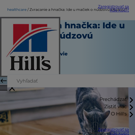
Zaregistrovať sa
healthcare
Zvracanie a hnačka: Ide u mačiek o núdzovú situáciu?
Kde kúpiť
Zvracanie a hnačka: Ide u
mačiek o núdzovú
situáciu?
Starostlivosť o zdravie
Autor
|
September 11, 2015
Prechádzať
Zistiť viac
O Hill's
Zaregistrovať sa
Kde kúpiť