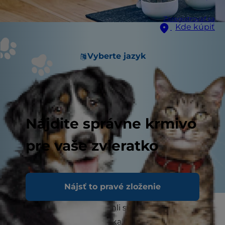
Zaregistrovať sa
Kde kúpiť
Vyberte jazyk
Nájdite správne krmivo
pre vaše zvieratko
Nájsť to pravé zloženie
Zvracia vaša mačka? Všimli ste si zmenu farby
alebo konzistencie jej výkalov? Zvracanie