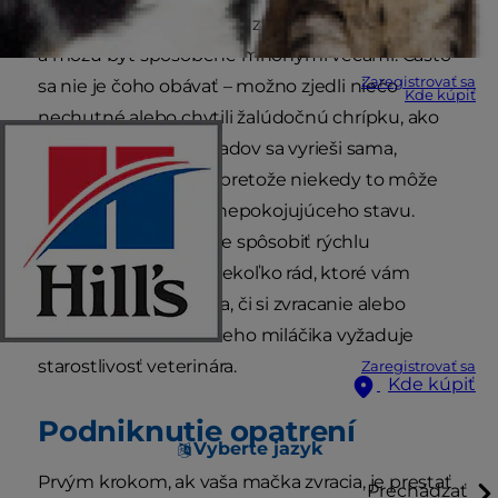
a hnačka sú u domácich zvierat celkom bežné
a môžu byť spôsobené mnohými vecami. Často
Zaregistrovať sa
sa nie je čoho obávať – možno zjedli niečo
Kde kúpiť
nechutné alebo chytili žalúdočnú chrípku, ako
my. Hoci väčšina prípadov sa vyrieši sama,
musíme byť opatrní, pretože niekedy to môže
byť príznakom viac znepokojujúceho stavu.
Najmä zvracanie môže spôsobiť rýchlu
dehydratáciu. Tu je niekoľko rád, ktoré vám
pomôžu rozhodnúť sa, či si zvracanie alebo
hnačka vášho domáceho miláčika vyžaduje
starostlivosť veterinára.
Zaregistrovať sa
Kde kúpiť
Podniknutie opatrení
Vyberte jazyk
Prvým krokom, ak vaša mačka zvracia, je prestať
Prechádzať