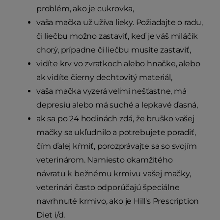
problém, ako je cukrovka,
vaša mačka už užíva lieky. Požiadajte o radu,
či liečbu možno zastaviť, keď je váš miláčik
chorý, prípadne či liečbu musíte zastaviť,
vidíte krv vo zvratkoch alebo hnačke, alebo
ak vidíte čierny dechtovitý materiál,
vaša mačka vyzerá veľmi nešťastne, má
depresiu alebo má suché a lepkavé ďasná,
ak sa po 24 hodinách zdá, že bruško vašej
mačky sa ukľudnilo a potrebujete poradiť,
čím ďalej kŕmiť, porozprávajte sa so svojím
veterinárom. Namiesto okamžitého
návratu k bežnému krmivu vašej mačky,
veterinári často odporúčajú špeciálne
navrhnuté krmivo, ako je Hill's Prescription
Diet i/d.