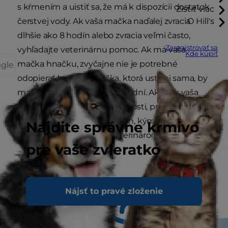
s kŕmením a uistiť sa, že má k dispozícii dostatok
Zistiť viac
čerstvej vody. Ak vaša mačka naďalej zvracia
O Hill's
dlhšie ako 8 hodín alebo zvracia veľmi často,
Zaregistrovať sa
vyhľadajte veterinárnu pomoc. Ak má vaša
Kde kúpiť
mačka hnačku, zvyčajne nie je potrebné
ggle
odopierať krmivo. Hnačka, ktorá ustúpi sama, by
mala zvyčajne ustúpiť do 2-3 dní. Ak však vaša
mačka zvracia, existujú okolnosti, pri ktorých by
ste nemali čakať ani 24 hodín, kým sa
Nájdite správne krmivo
porozprávate so svojím veterinárom.
pre vaše zvieratko
Nájsť to pravé zloženie