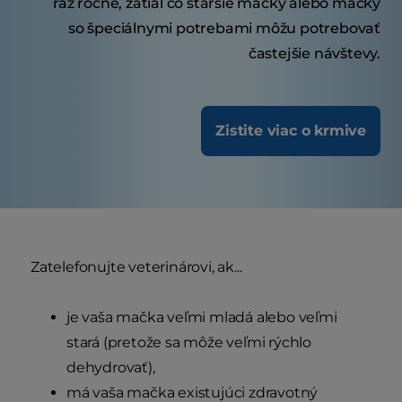
raz ročne, zatiaľ čo staršie mačky alebo mačky
so špeciálnymi potrebami môžu potrebovať
častejšie návštevy.
Zistite viac o krmive
Zatelefonujte veterinárovi, ak...
je vaša mačka veľmi mladá alebo veľmi
stará (pretože sa môže veľmi rýchlo
dehydrovať),
má vaša mačka existujúci zdravotný